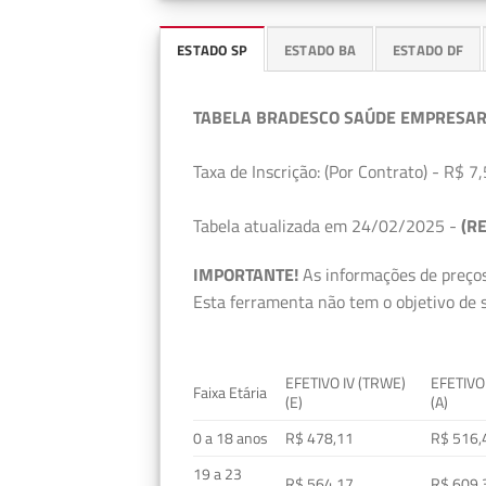
ESTADO SP
ESTADO BA
ESTADO DF
TABELA BRADESCO SAÚDE EMPRESAR
Taxa de Inscrição: (Por Contrato) - R$ 7,
Tabela atualizada em 24/02/2025 -
(RE
IMPORTANTE!
As informações de preços
Esta ferramenta não tem o objetivo de s
EFETIVO IV (TRWE)
EFETIVO
Faixa Etária
(E)
(A)
0 a 18 anos
R$ 478,11
R$ 516,
19 a 23
R$ 564,17
R$ 609,