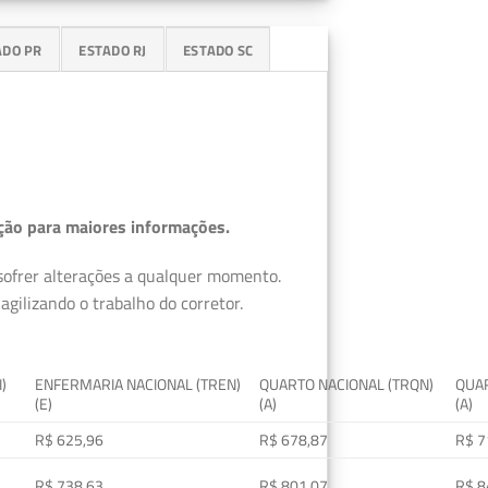
ADO PR
ESTADO RJ
ESTADO SC
ção para maiores informações.
 sofrer alterações a qualquer momento.
gilizando o trabalho do corretor.
I)
ENFERMARIA NACIONAL (TREN)
QUARTO NACIONAL (TRQN)
QUAR
(E)
(A)
(A)
R$ 625,96
R$ 678,87
R$ 7
R$ 738,63
R$ 801,07
R$ 8