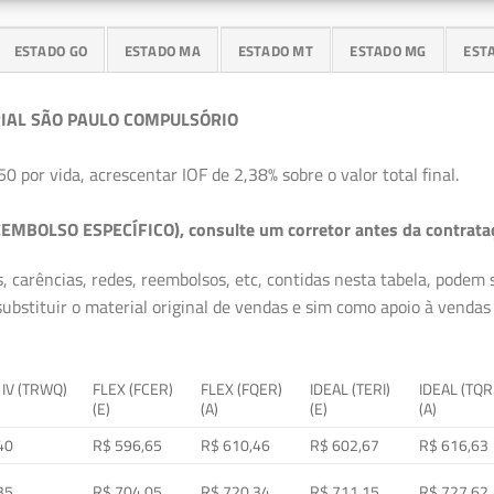
ESTADO GO
ESTADO MA
ESTADO MT
ESTADO MG
EST
IAL SÃO PAULO COMPULSÓRIO
50 por vida, acrescentar IOF de 2,38% sobre o valor total final.
EMBOLSO ESPECÍFICO), consulte um corretor antes da contrata
, carências, redes, reembolsos, etc, contidas nesta tabela, podem
ubstituir o material original de vendas e sim como apoio à vendas a
 IV (TRWQ)
FLEX (FCER)
FLEX (FQER)
IDEAL (TERI)
IDEAL (TQR
(E)
(A)
(E)
(A)
40
R$ 596,65
R$ 610,46
R$ 602,67
R$ 616,63
35
R$ 704,05
R$ 720,34
R$ 711,15
R$ 727,62