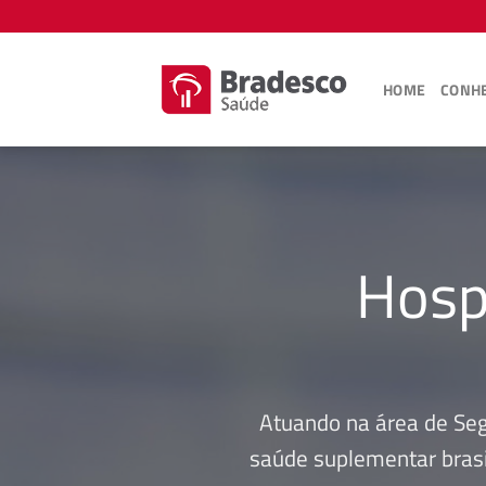
Skip
to
content
HOME
CONHE
Hosp
Atuando na área de Se
saúde suplementar brasi