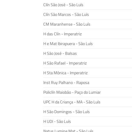
Clín São José - São Luís
Clín São Marcos - São Luís
CM Maranhense - São Luís
H das Clín - Imperatriz
H e Mat Ibirapuera - São Luís
H São José - Balsas
H São Rafael - Imperatriz
H Sta Mônica - Imperatriz
Inst Ruy Palhano - Raposa
Policlín Maiobão - Paço do Lumiar
UPC H da Criança - MA - São Luís
H São Domingos - São Luís
H UDI - São Luís
Natus Lumine Mat - São Luís