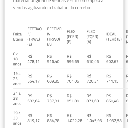
material original de vendas e sim como apoio à
vendas agilizando o trabalho do corretor.
EFETIVO
EFETIVO
FLEX
FLEX
Faixa
IV
IV
IDEAL
(FCER)
(FQER)
(
Etária
(TRWE)
(TRWQ)
(TERI) (E)
(E)
(A)
(
(E)
(A)
0 a
R$
R$
R$
R$
R$
18
478,11
516,40
596,65
610,46
602,67
anos
19 a
R$
R$
R$
R$
R$
23
564,17
609,35
704,05
720,34
711,15
anos
24 a
R$
R$
R$
R$
R$
28
682,64
737,31
851,89
871,60
860,48
anos
29 a
R$
R$
R$
R$
R$
33
819,17
884,78
1.022,28
1.045,93
1.032,58
1
anos