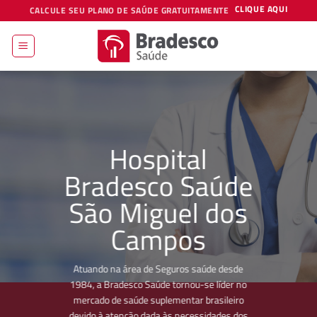
Skip
CLIQUE AQUI
CALCULE SEU PLANO DE SAÚDE GRATUITAMENTE
to
content
Hospital
Bradesco Saúde
São Miguel dos
Campos
Atuando na área de Seguros saúde desde
1984, a Bradesco Saúde tornou-se líder no
mercado de saúde suplementar brasileiro
devido à atenção dada às necessidades dos