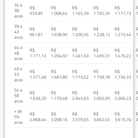
34 a
R$
R$
R$
R$
R$
38
933,85
1.008,64
1.165,39
1.192,35
1.177,13
1
anos
39 a
R$
R$
R$
R$
R$
43
961,87
1.038,90
1.200,35
1.228,12
1.212,44
1
anos
44 a
R$
R$
R$
R$
R$
48
1.171,13
1.264,92
1.461,50
1.495,31
1.476,22
1
anos
49 a
R$
R$
R$
R$
R$
53
1.377,48
1.487,80
1.719,02
1.758,78
1.736,33
1
anos
54 a
R$
R$
R$
R$
R$
58
1.639,20
1.770,48
2.045,63
2.092,95
2.066,23
2
anos
+ de
R$
R$
R$
R$
R$
59
2.868,44
3.098,16
3.579,65
3.662,45
3.615,70
3
anos