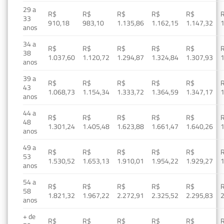
29 a
R$
R$
R$
R$
R$
33
910,18
983,10
1.135,86
1.162,15
1.147,32
1
anos
34 a
R$
R$
R$
R$
R$
38
1.037,60
1.120,72
1.294,87
1.324,84
1.307,93
1
anos
39 a
R$
R$
R$
R$
R$
43
1.068,73
1.154,34
1.333,72
1.364,59
1.347,17
1
anos
44 a
R$
R$
R$
R$
R$
48
1.301,24
1.405,48
1.623,88
1.661,47
1.640,26
1
anos
49 a
R$
R$
R$
R$
R$
53
1.530,52
1.653,13
1.910,01
1.954,22
1.929,27
1
anos
54 a
R$
R$
R$
R$
R$
58
1.821,32
1.967,22
2.272,91
2.325,52
2.295,83
2
anos
+ de
R$
R$
R$
R$
R$