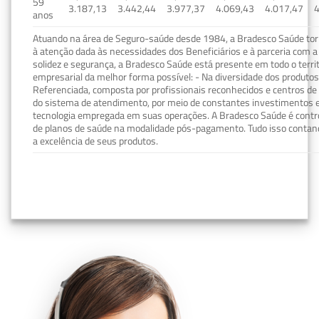
59
3.187,13
3.442,44
3.977,37
4.069,43
4.017,47
4
anos
Atuando na área de Seguro-saúde desde 1984, a Bradesco Saúde torn
à atenção dada às necessidades dos Beneficiários e à parceria com a 
solidez e segurança, a Bradesco Saúde está presente em todo o terri
empresarial da melhor forma possível: - Na diversidade dos produto
Referenciada, composta por profissionais reconhecidos e centros de
do sistema de atendimento, por meio de constantes investimentos e
tecnologia empregada em suas operações. A Bradesco Saúde é contro
de planos de saúde na modalidade pós-pagamento. Tudo isso contand
a excelência de seus produtos.