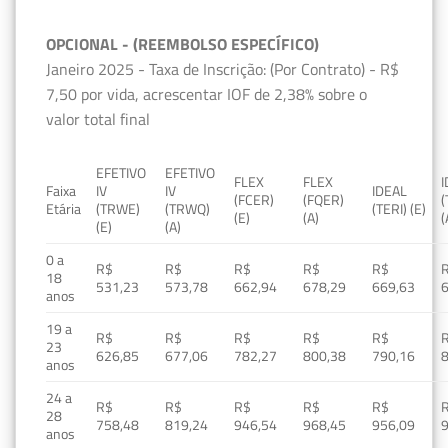
OPCIONAL - (REEMBOLSO ESPECÍFICO)
Janeiro 2025 - Taxa de Inscrição: (Por Contrato) - R$
7,50 por vida, acrescentar IOF de 2,38% sobre o
valor total final
EFETIVO
EFETIVO
FLEX
FLEX
Faixa
IV
IV
IDEAL
(FCER)
(FQER)
(
Etária
(TRWE)
(TRWQ)
(TERI) (E)
(E)
(A)
(
(E)
(A)
0 a
R$
R$
R$
R$
R$
18
531,23
573,78
662,94
678,29
669,63
anos
19 a
R$
R$
R$
R$
R$
23
626,85
677,06
782,27
800,38
790,16
anos
24 a
R$
R$
R$
R$
R$
28
758,48
819,24
946,54
968,45
956,09
anos