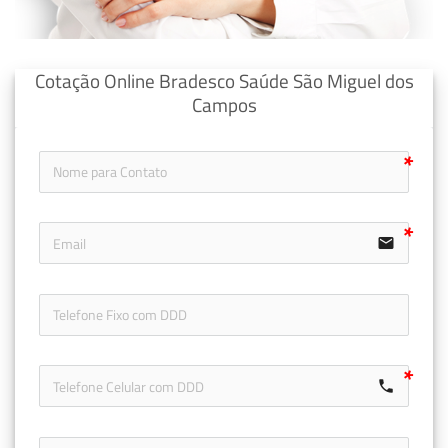
Cotação Online Bradesco Saúde São Miguel dos
Campos
email
icon-ph
call