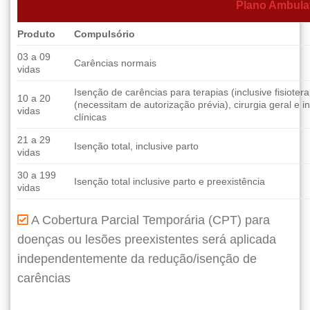
Plano Ambulat
Produto
Compulsório
03 a 09
Carências normais
vidas
Isenção de carências para terapias (inclusive fisioter
10 a 20
(necessitam de autorização prévia), cirurgia geral e 
vidas
clínicas
21 a 29
Isenção total, inclusive parto
vidas
30 a 199
Isenção total inclusive parto e preexistência
vidas
A Cobertura Parcial Temporária (CPT) para
doenças ou lesões preexistentes será aplicada
independentemente da redução/isenção de
carências