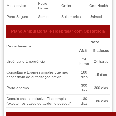
Notre
Mediservice
Omint
One Health
Dame
Porto Seguro
Sompo
Sul américa
Unimed
Plano Ambulatorial e Hospitalar com Obstetrícia
Prazo
Procedimento
ANS
Bradesco
24
Urgência e Emergência
24 horas
horas
Consultas e Exames simples que não
180
15 dias
necessitam de autorização prévia
dias
300
Parto a termo
300 dias
dias
Demais casos, inclusive Fisioterapia
180
180 dias
(exceto nos casos de acidente pessoal)
dias