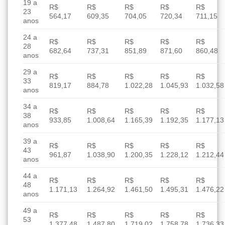
19 a
R$
R$
R$
R$
R$
23
564,17
609,35
704,05
720,34
711,15
anos
24 a
R$
R$
R$
R$
R$
28
682,64
737,31
851,89
871,60
860,48
anos
29 a
R$
R$
R$
R$
R$
33
819,17
884,78
1.022,28
1.045,93
1.032,58
anos
34 a
R$
R$
R$
R$
R$
38
933,85
1.008,64
1.165,39
1.192,35
1.177,13
anos
39 a
R$
R$
R$
R$
R$
43
961,87
1.038,90
1.200,35
1.228,12
1.212,44
anos
44 a
R$
R$
R$
R$
R$
48
1.171,13
1.264,92
1.461,50
1.495,31
1.476,22
anos
49 a
R$
R$
R$
R$
R$
53
1.377,48
1.487,80
1.719,02
1.758,78
1.736,33