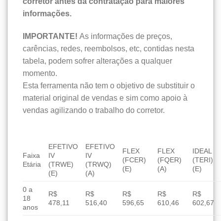
corretor antes da contratação para maiores
informações.
IMPORTANTE!
As informações de preços,
carências, redes, reembolsos, etc, contidas nesta
tabela, podem sofrer alterações a qualquer
momento.
Esta ferramenta não tem o objetivo de substituir o
material original de vendas e sim como apoio à
vendas agilizando o trabalho do corretor.
EFETIVO
EFETIVO
FLEX
FLEX
IDEAL
Faixa
IV
IV
(FCER)
(FQER)
(TERI)
Etária
(TRWE)
(TRWQ)
(E)
(A)
(E)
(E)
(A)
0 a
R$
R$
R$
R$
R$
18
478,11
516,40
596,65
610,46
602,67
anos