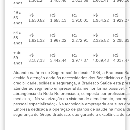
1.301,24
1.405,48
1.623,88
1.661,47
1.640,26
anos
49 a
R$
R$
R$
R$
R$
53
1.530,52
1.653,13
1.910,01
1.954,22
1.929,27
anos
54 a
R$
R$
R$
R$
R$
58
1.821,32
1.967,22
2.272,91
2.325,52
2.295,83
anos
+ de
R$
R$
R$
R$
R$
59
3.187,13
3.442,44
3.977,37
4.069,43
4.017,47
anos
Atuando na área de Seguro-saúde desde 1984, a Bradesco Saúd
devido à atenção dada às necessidades dos Beneficiários e à 
credibilidade, solidez e segurança, a Bradesco Saúde está pres
atender ao segmento empresarial da melhor forma possível: - 
abrangência da Rede Referenciada, composta por profissionai
medicina; - Na valorização do sistema de atendimento, por me
pessoal especializado; - Na tecnologia empregada em suas ope
Empresa dedicada à operação de planos de saúde na modalida
segurança do Grupo Bradesco, que garante a excelência de se