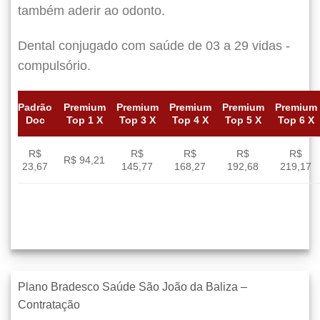
também aderir ao odonto.
Dental conjugado com saúde de 03 a 29 vidas -
compulsório.
Padrão
Premium
Premium
Premium
Premium
Premium
Doc
Top 1 X
Top 3 X
Top 4 X
Top 5 X
Top 6 X
R$
R$
R$
R$
R$
R$ 94,21
23,67
145,77
168,27
192,68
219,17
Plano Bradesco Saúde São João da Baliza –
Contratação