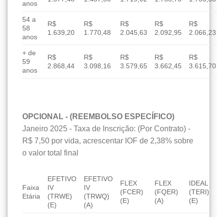
anos
54 a
R$
R$
R$
R$
R$
58
1.639,20
1.770,48
2.045,63
2.092,95
2.066,23
anos
+ de
R$
R$
R$
R$
R$
59
2.868,44
3.098,16
3.579,65
3.662,45
3.615,70
anos
OPCIONAL - (REEMBOLSO ESPECÍFICO)
Janeiro 2025 - Taxa de Inscrição: (Por Contrato) -
R$ 7,50 por vida, acrescentar IOF de 2,38% sobre
o valor total final
EFETIVO
EFETIVO
FLEX
FLEX
IDEAL
Faixa
IV
IV
(FCER)
(FQER)
(TERI)
Etária
(TRWE)
(TRWQ)
(E)
(A)
(E)
(E)
(A)