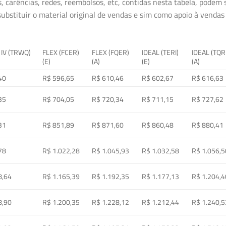
, carências, redes, reembolsos, etc, contidas nesta tabela, podem
ubstituir o material original de vendas e sim como apoio à vendas a
 IV (TRWQ)
FLEX (FCER)
FLEX (FQER)
IDEAL (TERI)
IDEAL (TQR
(E)
(A)
(E)
(A)
40
R$ 596,65
R$ 610,46
R$ 602,67
R$ 616,63
35
R$ 704,05
R$ 720,34
R$ 711,15
R$ 727,62
31
R$ 851,89
R$ 871,60
R$ 860,48
R$ 880,41
78
R$ 1.022,28
R$ 1.045,93
R$ 1.032,58
R$ 1.056,5
8,64
R$ 1.165,39
R$ 1.192,35
R$ 1.177,13
R$ 1.204,4
8,90
R$ 1.200,35
R$ 1.228,12
R$ 1.212,44
R$ 1.240,5