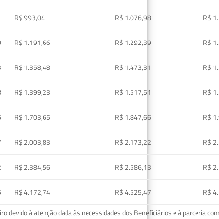
R$ 993,04
R$ 1.076,98
R$ 1
0
R$ 1.191,66
R$ 1.292,39
R$ 1
3
R$ 1.358,48
R$ 1.473,31
R$ 1
8
R$ 1.399,23
R$ 1.517,51
R$ 1
6
R$ 1.703,65
R$ 1.847,66
R$ 1
7
R$ 2.003,83
R$ 2.173,22
R$ 2
2
R$ 2.384,56
R$ 2.586,13
R$ 2
5
R$ 4.172,74
R$ 4.525,47
R$ 4
o devido à atenção dada às necessidades dos Beneficiários e à parceria com