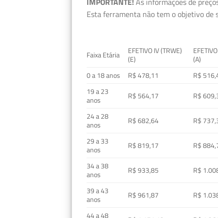
IMPORTANTE!
As informações de preços
Esta ferramenta não tem o objetivo de s
EFETIVO IV (TRWE)
EFETIVO
Faixa Etária
(E)
(A)
0 a 18 anos
R$ 478,11
R$ 516,
19 a 23
R$ 564,17
R$ 609,
anos
24 a 28
R$ 682,64
R$ 737,
anos
29 a 33
R$ 819,17
R$ 884,
anos
34 a 38
R$ 933,85
R$ 1.00
anos
39 a 43
R$ 961,87
R$ 1.03
anos
44 a 48