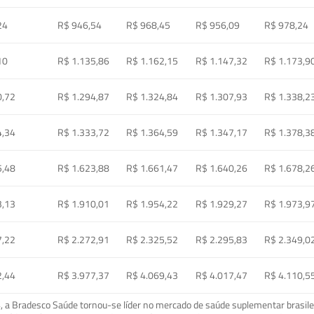
24
R$ 946,54
R$ 968,45
R$ 956,09
R$ 978,24
10
R$ 1.135,86
R$ 1.162,15
R$ 1.147,32
R$ 1.173,9
0,72
R$ 1.294,87
R$ 1.324,84
R$ 1.307,93
R$ 1.338,2
4,34
R$ 1.333,72
R$ 1.364,59
R$ 1.347,17
R$ 1.378,3
5,48
R$ 1.623,88
R$ 1.661,47
R$ 1.640,26
R$ 1.678,2
3,13
R$ 1.910,01
R$ 1.954,22
R$ 1.929,27
R$ 1.973,9
7,22
R$ 2.272,91
R$ 2.325,52
R$ 2.295,83
R$ 2.349,0
2,44
R$ 3.977,37
R$ 4.069,43
R$ 4.017,47
R$ 4.110,5
a Bradesco Saúde tornou-se líder no mercado de saúde suplementar brasileir