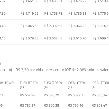
4,92
R$ 1.461,50
R$ 1.495,31
R$ 1.476,22
R$ 1.510,4
7,80
R$ 1.719,02
R$ 1.758,78
R$ 1.736,33
R$ 1.776,5
0,48
R$ 2.045,63
R$ 2.092,95
R$ 2.066,23
R$ 2.114,1
8,16
R$ 3.579,65
R$ 3.662,45
R$ 3.615,70
R$ 3.699,4
)
ontrato) - R$ 7,50 por vida, acrescentar IOF de 2,38% sobre o valor 
 IV (TRWQ)
FLEX (FCER)
FLEX (FQER)
IDEAL (TERI)
IDEAL (TQRI
(E)
(A)
(E)
(A)
78
R$ 662,94
R$ 678,29
R$ 669,63
R$ 685,14
06
R$ 782,27
R$ 800,38
R$ 790,16
R$ 808,47