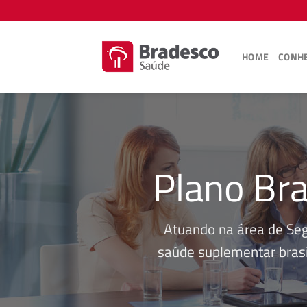
Skip
to
content
HOME
CONHE
Plano Bra
Atuando na área de Se
saúde suplementar brasi