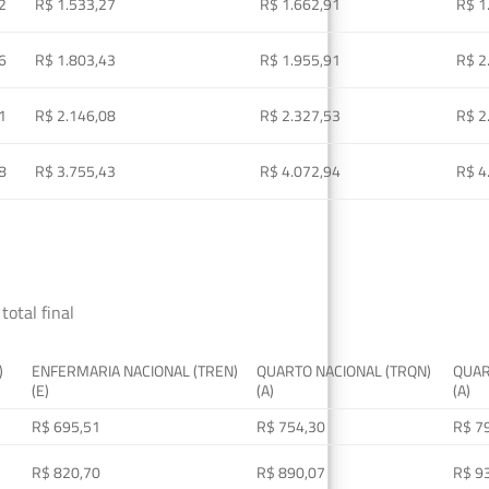
2
R$ 1.533,27
R$ 1.662,91
R$ 1
6
R$ 1.803,43
R$ 1.955,91
R$ 2
1
R$ 2.146,08
R$ 2.327,53
R$ 2
8
R$ 3.755,43
R$ 4.072,94
R$ 4
total final
)
ENFERMARIA NACIONAL (TREN)
QUARTO NACIONAL (TRQN)
QUAR
(E)
(A)
(A)
R$ 695,51
R$ 754,30
R$ 7
R$ 820,70
R$ 890,07
R$ 9