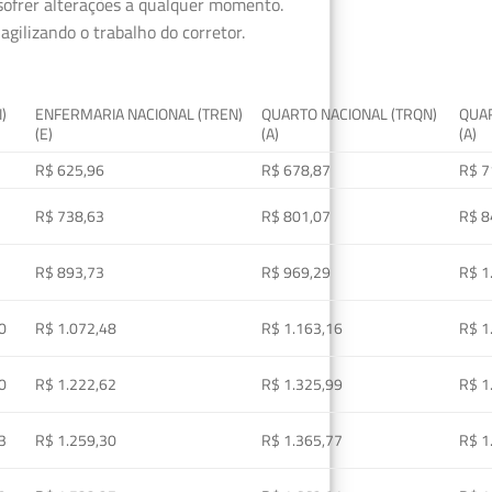
 sofrer alterações a qualquer momento.
gilizando o trabalho do corretor.
I)
ENFERMARIA NACIONAL (TREN)
QUARTO NACIONAL (TRQN)
QUAR
(E)
(A)
(A)
R$ 625,96
R$ 678,87
R$ 7
R$ 738,63
R$ 801,07
R$ 8
R$ 893,73
R$ 969,29
R$ 1
0
R$ 1.072,48
R$ 1.163,16
R$ 1
0
R$ 1.222,62
R$ 1.325,99
R$ 1
3
R$ 1.259,30
R$ 1.365,77
R$ 1