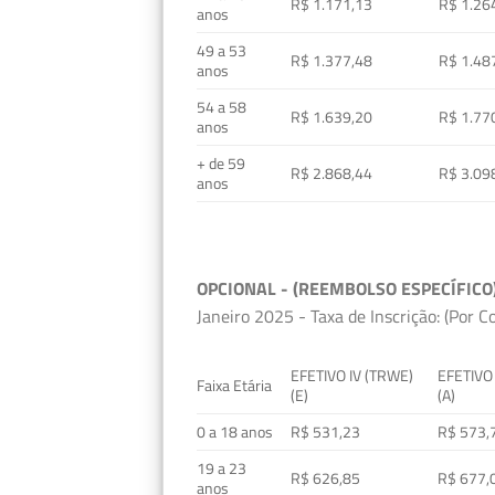
R$ 1.171,13
R$ 1.26
anos
49 a 53
R$ 1.377,48
R$ 1.48
anos
54 a 58
R$ 1.639,20
R$ 1.77
anos
+ de 59
R$ 2.868,44
R$ 3.09
anos
OPCIONAL - (REEMBOLSO ESPECÍFICO
Janeiro 2025 - Taxa de Inscrição: (Por C
EFETIVO IV (TRWE)
EFETIVO
Faixa Etária
(E)
(A)
0 a 18 anos
R$ 531,23
R$ 573,
19 a 23
R$ 626,85
R$ 677,
anos