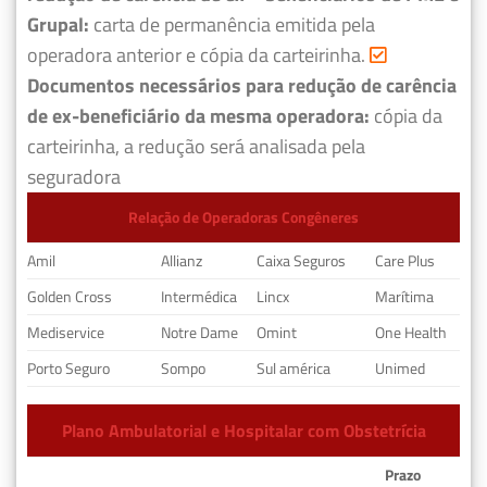
Grupal:
carta de permanência emitida pela
operadora anterior e cópia da carteirinha.
Documentos necessários para redução de carência
de ex-beneficiário da mesma operadora:
cópia da
carteirinha, a redução será analisada pela
seguradora
Relação de Operadoras Congêneres
Amil
Allianz
Caixa Seguros
Care Plus
Golden Cross
Intermédica
Lincx
Marítima
Mediservice
Notre Dame
Omint
One Health
Porto Seguro
Sompo
Sul américa
Unimed
Plano Ambulatorial e Hospitalar com Obstetrícia
Prazo