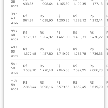
38
933,85
1.008,64
1.165,39
1.192,35
1.177,13
1
anos
39 a
R$
R$
R$
R$
R$
43
961,87
1.038,90
1.200,35
1.228,12
1.212,44
1
anos
44 a
R$
R$
R$
R$
R$
48
1.171,13
1.264,92
1.461,50
1.495,31
1.476,22
1
anos
49 a
R$
R$
R$
R$
R$
53
1.377,48
1.487,80
1.719,02
1.758,78
1.736,33
1
anos
54 a
R$
R$
R$
R$
R$
58
1.639,20
1.770,48
2.045,63
2.092,95
2.066,23
2
anos
+ de
R$
R$
R$
R$
R$
59
2.868,44
3.098,16
3.579,65
3.662,45
3.615,70
3
anos