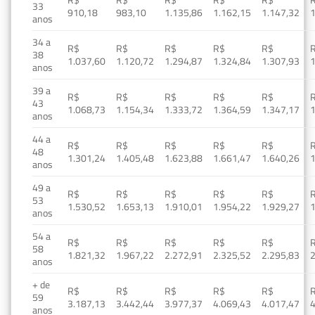
33
910,18
983,10
1.135,86
1.162,15
1.147,32
1
anos
34 a
R$
R$
R$
R$
R$
38
1.037,60
1.120,72
1.294,87
1.324,84
1.307,93
1
anos
39 a
R$
R$
R$
R$
R$
43
1.068,73
1.154,34
1.333,72
1.364,59
1.347,17
1
anos
44 a
R$
R$
R$
R$
R$
48
1.301,24
1.405,48
1.623,88
1.661,47
1.640,26
1
anos
49 a
R$
R$
R$
R$
R$
53
1.530,52
1.653,13
1.910,01
1.954,22
1.929,27
1
anos
54 a
R$
R$
R$
R$
R$
58
1.821,32
1.967,22
2.272,91
2.325,52
2.295,83
2
anos
+ de
R$
R$
R$
R$
R$
59
3.187,13
3.442,44
3.977,37
4.069,43
4.017,47
4
anos