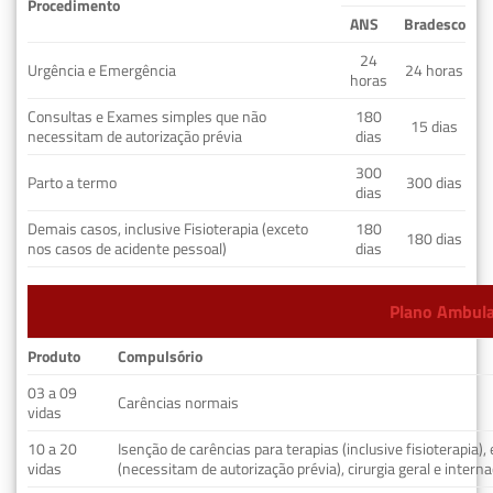
Procedimento
ANS
Bradesco
24
Urgência e Emergência
24 horas
horas
Consultas e Exames simples que não
180
15 dias
necessitam de autorização prévia
dias
300
Parto a termo
300 dias
dias
Demais casos, inclusive Fisioterapia (exceto
180
180 dias
nos casos de acidente pessoal)
dias
Plano Ambulat
Produto
Compulsório
03 a 09
Carências normais
vidas
10 a 20
Isenção de carências para terapias (inclusive fisioterapia)
vidas
(necessitam de autorização prévia), cirurgia geral e interna