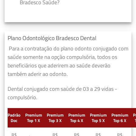
Bradesco Saúde?
Plano Odontológico Bradesco Dental
Para a contratação do plano odonto conjugado com
saúde somente na opção compulsória, todos os
beneficiários que aderirem ao saúde deverão
também aderir ao odonto.
Dental conjugado com saúde de 03 a 29 vidas -
compulsório.
Padrão
Premium
Premium
Premium
Premium
Premium
P
Doc
Top 1 X
Top 3 X
Top 4 X
Top 5 X
Top 6 X
R$
R$
R$
R$
R$