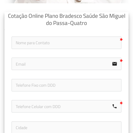
Cotação Online Plano Bradesco Saúde São Miguel
do Passa-Quatro
email
icon-ph
call