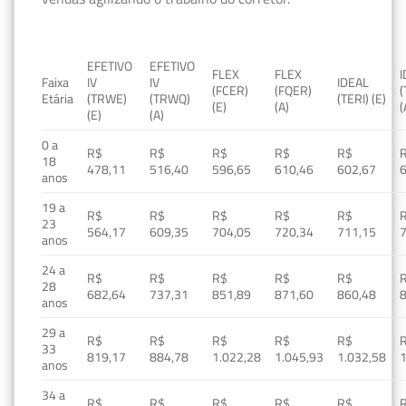
EFETIVO
EFETIVO
FLEX
FLEX
Faixa
IV
IV
IDEAL
(FCER)
(FQER)
(
Etária
(TRWE)
(TRWQ)
(TERI) (E)
(E)
(A)
(
(E)
(A)
0 a
R$
R$
R$
R$
R$
18
478,11
516,40
596,65
610,46
602,67
anos
19 a
R$
R$
R$
R$
R$
23
564,17
609,35
704,05
720,34
711,15
anos
24 a
R$
R$
R$
R$
R$
28
682,64
737,31
851,89
871,60
860,48
anos
29 a
R$
R$
R$
R$
R$
33
819,17
884,78
1.022,28
1.045,93
1.032,58
1
anos
34 a
R$
R$
R$
R$
R$