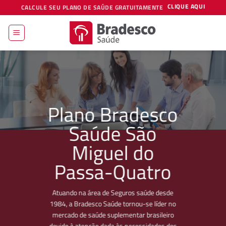
Skip
CLIQUE AQUI
CALCULE SEU PLANO DE SAÚDE GRATUITAMENTE
to
content
Plano Bradesco
Saúde São
Miguel do
Passa-Quatro
Atuando na área de Seguros saúde desde
1984, a Bradesco Saúde tornou-se líder no
mercado de saúde suplementar brasileiro
devido à atenção dada às necessidades dos