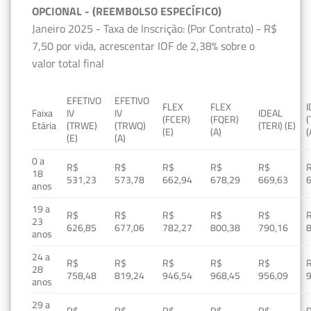
OPCIONAL - (REEMBOLSO ESPECÍFICO)
Janeiro 2025 - Taxa de Inscrição: (Por Contrato) - R$
7,50 por vida, acrescentar IOF de 2,38% sobre o
valor total final
EFETIVO
EFETIVO
FLEX
FLEX
Faixa
IV
IV
IDEAL
(FCER)
(FQER)
(
Etária
(TRWE)
(TRWQ)
(TERI) (E)
(E)
(A)
(
(E)
(A)
0 a
R$
R$
R$
R$
R$
18
531,23
573,78
662,94
678,29
669,63
anos
19 a
R$
R$
R$
R$
R$
23
626,85
677,06
782,27
800,38
790,16
anos
24 a
R$
R$
R$
R$
R$
28
758,48
819,24
946,54
968,45
956,09
anos
29 a
R$
R$
R$
R$
R$