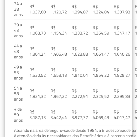
34 a
R$
R$
R$
R$
R$
38
1.037,60
1.120,72
1.294,87
1.324,84
1.307,93
1
anos
39 a
R$
R$
R$
R$
R$
43
1.068,73
1.154,34
1.333,72
1.364,59
1.347,17
1
anos
44 a
R$
R$
R$
R$
R$
48
1.301,24
1.405,48
1.623,88
1.661,47
1.640,26
1
anos
49 a
R$
R$
R$
R$
R$
53
1.530,52
1.653,13
1.910,01
1.954,22
1.929,27
1
anos
54 a
R$
R$
R$
R$
R$
58
1.821,32
1.967,22
2.272,91
2.325,52
2.295,83
2
anos
+ de
R$
R$
R$
R$
R$
59
3.187,13
3.442,44
3.977,37
4.069,43
4.017,47
4
anos
Atuando na área de Seguro-saúde desde 1984, a Bradesco Saúde torn
à atenção dada às necessidades dos Beneficiários e à parceria com a 