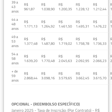
39 a
R$
R$
R$
R$
R$
43
961,87
1.038,90
1.200,35
1.228,12
1.212,44
1
anos
44 a
R$
R$
R$
R$
R$
48
1.171,13
1.264,92
1.461,50
1.495,31
1.476,22
1
anos
49 a
R$
R$
R$
R$
R$
53
1.377,48
1.487,80
1.719,02
1.758,78
1.736,33
1
anos
54 a
R$
R$
R$
R$
R$
58
1.639,20
1.770,48
2.045,63
2.092,95
2.066,23
2
anos
+ de
R$
R$
R$
R$
R$
59
2.868,44
3.098,16
3.579,65
3.662,45
3.615,70
3
anos
OPCIONAL - (REEMBOLSO ESPECÍFICO)
Janeiro 2025 - Taxa de Inscrição: (Por Contrato) - R$