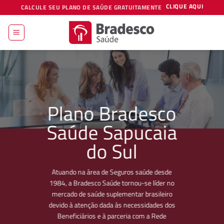
Skip
CLIQUE AQUI
CALCULE SEU PLANO DE SAÚDE GRATUITAMENTE
to
content
Plano Bradesco
Saúde Sapucaia
do Sul
Atuando na área de Seguros saúde desde
1984, a Bradesco Saúde tornou-se líder no
mercado de saúde suplementar brasileiro
devido à atenção dada às necessidades dos
Beneficiários e à parceria com a Rede