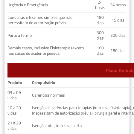
24
Urgência e Emergência
24 horas
horas
Consultas e Exames simples que não
180
15 dias
necessitam de autorização prévia
dias
300
Parto a termo
300 dias
dias
Demais casos, inclusive Fisioterapia (exceto
180
180 dias
nos casos de acidente pessoal)
dias
Plano Ambulat
Produto
Compulsório
03 a 09
Carências normais
vidas
10 a 20
Isenção de carências para terapias (inclusive fisioterapia)
vidas
(necessitam de autorização prévia), cirurgia geral e interna
21 a 29
Isenção total, inclusive parto
vidas