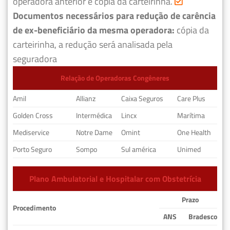
operadora anterior e cópia da carteirinha.
Documentos necessários para redução de carência
de ex-beneficiário da mesma operadora:
cópia da
carteirinha, a redução será analisada pela
seguradora
Relação de Operadoras Congêneres
Amil
Allianz
Caixa Seguros
Care Plus
Golden Cross
Intermédica
Lincx
Marítima
Mediservice
Notre Dame
Omint
One Health
Porto Seguro
Sompo
Sul américa
Unimed
Plano Ambulatorial e Hospitalar com Obstetrícia
Prazo
Procedimento
ANS
Bradesco