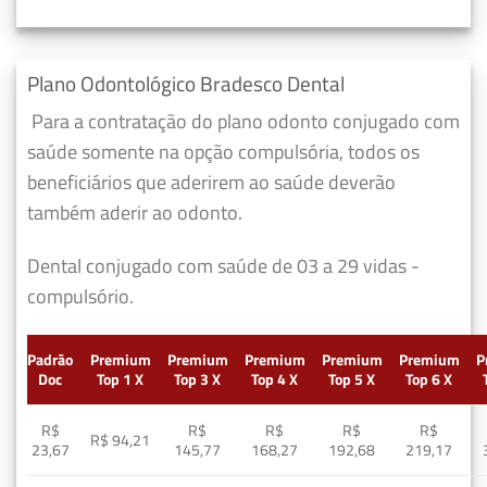
Plano Odontológico Bradesco Dental
Para a contratação do plano odonto conjugado com
saúde somente na opção compulsória, todos os
beneficiários que aderirem ao saúde deverão
também aderir ao odonto.
Dental conjugado com saúde de 03 a 29 vidas -
compulsório.
Padrão
Premium
Premium
Premium
Premium
Premium
P
Doc
Top 1 X
Top 3 X
Top 4 X
Top 5 X
Top 6 X
R$
R$
R$
R$
R$
R$ 94,21
23,67
145,77
168,27
192,68
219,17