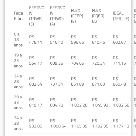
EFETIVO
EFETIVO
FLEX
FLEX
Faixa
IV
IV
IDEAL
(FCER)
(FQER)
(
Etária
(TRWE)
(TRWQ)
(TERI) (E)
(E)
(A)
(
(E)
(A)
0 a
R$
R$
R$
R$
R$
18
478,11
516,40
596,65
610,46
602,67
anos
19 a
R$
R$
R$
R$
R$
23
564,17
609,35
704,05
720,34
711,15
anos
24 a
R$
R$
R$
R$
R$
28
682,64
737,31
851,89
871,60
860,48
anos
29 a
R$
R$
R$
R$
R$
33
819,17
884,78
1.022,28
1.045,93
1.032,58
1
anos
34 a
R$
R$
R$
R$
R$
38
933,85
1.008,64
1.165,39
1.192,35
1.177,13
1
anos