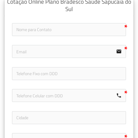
Cotação Online Plano Bradesco Saúde Sapucaia do
Sul
email
icon-ph
call