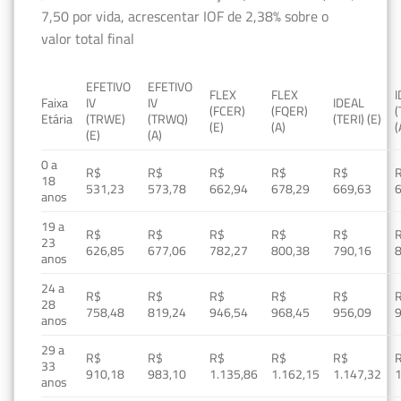
7,50 por vida, acrescentar IOF de 2,38% sobre o
valor total final
EFETIVO
EFETIVO
FLEX
FLEX
Faixa
IV
IV
IDEAL
(FCER)
(FQER)
(
Etária
(TRWE)
(TRWQ)
(TERI) (E)
(E)
(A)
(
(E)
(A)
0 a
R$
R$
R$
R$
R$
18
531,23
573,78
662,94
678,29
669,63
anos
19 a
R$
R$
R$
R$
R$
23
626,85
677,06
782,27
800,38
790,16
anos
24 a
R$
R$
R$
R$
R$
28
758,48
819,24
946,54
968,45
956,09
anos
29 a
R$
R$
R$
R$
R$
33
910,18
983,10
1.135,86
1.162,15
1.147,32
1
anos