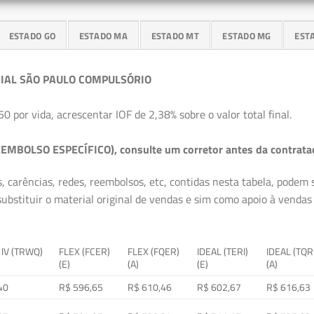
ESTADO GO
ESTADO MA
ESTADO MT
ESTADO MG
EST
IAL SÃO PAULO COMPULSÓRIO
50 por vida, acrescentar IOF de 2,38% sobre o valor total final.
EMBOLSO ESPECÍFICO), consulte um corretor antes da contrata
, carências, redes, reembolsos, etc, contidas nesta tabela, podem
ubstituir o material original de vendas e sim como apoio à vendas a
 IV (TRWQ)
FLEX (FCER)
FLEX (FQER)
IDEAL (TERI)
IDEAL (TQR
(E)
(A)
(E)
(A)
40
R$ 596,65
R$ 610,46
R$ 602,67
R$ 616,63