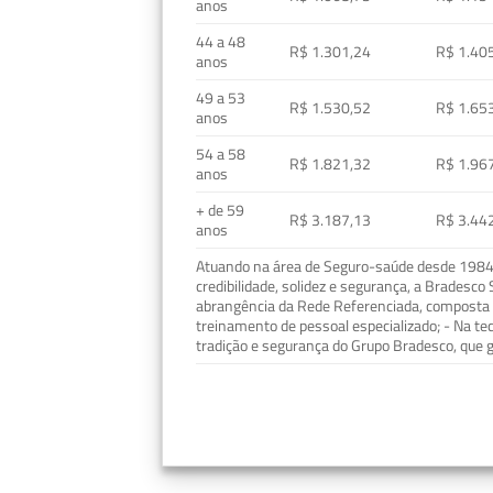
anos
44 a 48
R$ 1.301,24
R$ 1.40
anos
49 a 53
R$ 1.530,52
R$ 1.65
anos
54 a 58
R$ 1.821,32
R$ 1.96
anos
+ de 59
R$ 3.187,13
R$ 3.44
anos
Atuando na área de Seguro-saúde desde 1984, 
credibilidade, solidez e segurança, a Bradesc
abrangência da Rede Referenciada, composta p
treinamento de pessoal especializado; - Na t
tradição e segurança do Grupo Bradesco, que g