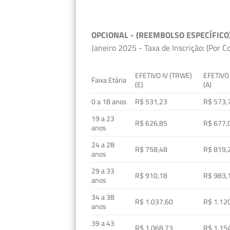
OPCIONAL - (REEMBOLSO ESPECÍFICO
Janeiro 2025 - Taxa de Inscrição: (Por C
EFETIVO IV (TRWE)
EFETIVO
Faixa Etária
(E)
(A)
0 a 18 anos
R$ 531,23
R$ 573,
19 a 23
R$ 626,85
R$ 677,
anos
24 a 28
R$ 758,48
R$ 819,
anos
29 a 33
R$ 910,18
R$ 983,
anos
34 a 38
R$ 1.037,60
R$ 1.12
anos
39 a 43
R$ 1.068,73
R$ 1.15