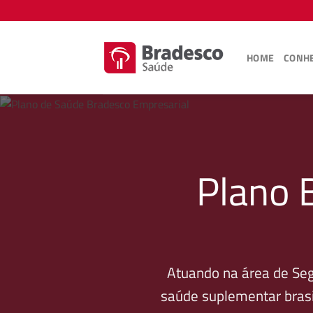
Skip
to
content
HOME
CONHE
Plano 
Atuando na área de Se
saúde suplementar brasi