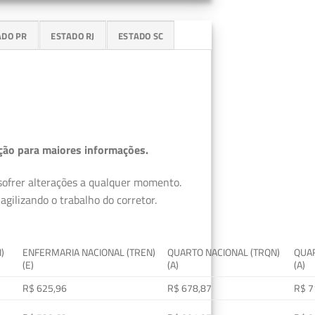
ADO PR
ESTADO RJ
ESTADO SC
ção para maiores informações.
 sofrer alterações a qualquer momento.
gilizando o trabalho do corretor.
I)
ENFERMARIA NACIONAL (TREN)
QUARTO NACIONAL (TRQN)
QUAR
(E)
(A)
(A)
R$ 625,96
R$ 678,87
R$ 7