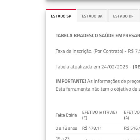
ESTADO SP
ESTADO BA
ESTADO DF
TABELA BRADESCO SAÚDE EMPRESAR
Taxa de Inscrição: (Por Contrato) - R$ 7,
Tabela atualizada em 24/02/2025 -
(RE
IMPORTANTE!
As informações de preços
Esta ferramenta não tem o objetivo de s
EFETIVO IV (TRWE)
EFETIVO
Faixa Etária
(E)
(A)
0 a 18 anos
R$ 478,11
R$ 516,
19 a 23