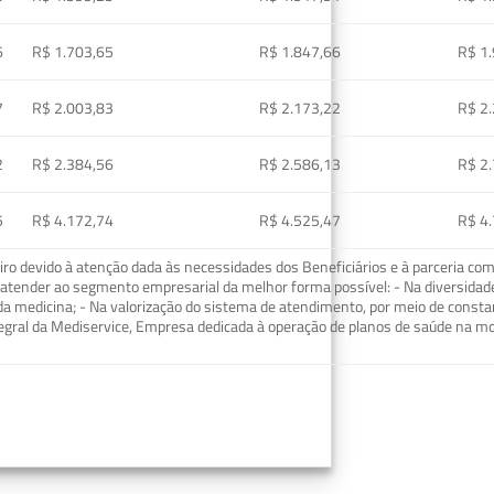
6
R$ 1.703,65
R$ 1.847,66
R$ 1
7
R$ 2.003,83
R$ 2.173,22
R$ 2
2
R$ 2.384,56
R$ 2.586,13
R$ 2
5
R$ 4.172,74
R$ 4.525,47
R$ 4
o devido à atenção dada às necessidades dos Beneficiários e à parceria com
ra atender ao segmento empresarial da melhor forma possível: - Na diversidad
da medicina; - Na valorização do sistema de atendimento, por meio de const
tegral da Mediservice, Empresa dedicada à operação de planos de saúde na 