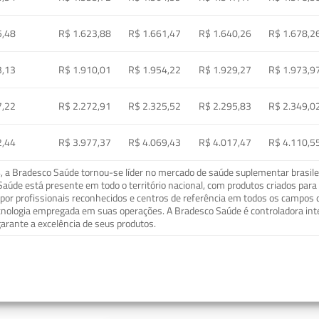
5,48
R$ 1.623,88
R$ 1.661,47
R$ 1.640,26
R$ 1.678,2
3,13
R$ 1.910,01
R$ 1.954,22
R$ 1.929,27
R$ 1.973,9
7,22
R$ 2.272,91
R$ 2.325,52
R$ 2.295,83
R$ 2.349,0
2,44
R$ 3.977,37
R$ 4.069,43
R$ 4.017,47
R$ 4.110,5
a Bradesco Saúde tornou-se líder no mercado de saúde suplementar brasileir
o Saúde está presente em todo o território nacional, com produtos criados pa
or profissionais reconhecidos e centros de referência em todos os campos 
ecnologia empregada em suas operações. A Bradesco Saúde é controladora in
arante a excelência de seus produtos.