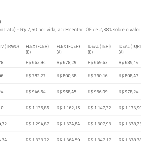
)
ontrato) - R$ 7,50 por vida, acrescentar IOF de 2,38% sobre o valor 
 IV (TRWQ)
FLEX (FCER)
FLEX (FQER)
IDEAL (TERI)
IDEAL (TQRI
(E)
(A)
(E)
(A)
78
R$ 662,94
R$ 678,29
R$ 669,63
R$ 685,14
06
R$ 782,27
R$ 800,38
R$ 790,16
R$ 808,47
24
R$ 946,54
R$ 968,45
R$ 956,09
R$ 978,24
10
R$ 1.135,86
R$ 1.162,15
R$ 1.147,32
R$ 1.173,9
0,72
R$ 1.294,87
R$ 1.324,84
R$ 1.307,93
R$ 1.338,2
4,34
R$ 1.333,72
R$ 1.364,59
R$ 1.347,17
R$ 1.378,3