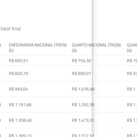
total final
)
ENFERMARIA NACIONAL (TREN)
QUARTO NACIONAL (TRQN)
QUAR
(E)
(A)
(A)
R$ 695,51
R$ 754,30
R$ 7
R$ 820,70
R$ 890,07
R$ 9
R$ 993,04
R$ 1.076,98
R$ 1
0
R$ 1.191,66
R$ 1.292,39
R$ 1
3
R$ 1.358,48
R$ 1.473,31
R$ 1
8
R$ 1.399,23
R$ 1.517,51
R$ 1