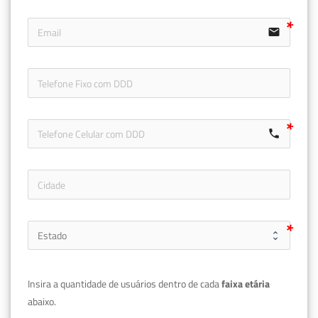
email
icon-ph
call
Insira a quantidade de usuários dentro de cada 
faixa etária 
abaixo.