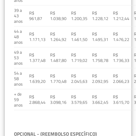
anos
39 a
R$
R$
R$
R$
R$
43
961,87
1.038,90
1.200,35
1.228,12
1.212,44
1
anos
44 a
R$
R$
R$
R$
R$
48
1.171,13
1.264,92
1.461,50
1.495,31
1.476,22
1
anos
49 a
R$
R$
R$
R$
R$
53
1.377,48
1.487,80
1.719,02
1.758,78
1.736,33
1
anos
54 a
R$
R$
R$
R$
R$
58
1.639,20
1.770,48
2.045,63
2.092,95
2.066,23
2
anos
+ de
R$
R$
R$
R$
R$
59
2.868,44
3.098,16
3.579,65
3.662,45
3.615,70
3
anos
OPCIONAL - (REEMBOLSO ESPECÍFICO)