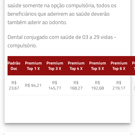
saúde somente na opção compulsória, todos os
beneficiários que aderirem ao saúde deverão
também aderir ao odonto.
Dental conjugado com saúde de 03 a 29 vidas -
compulsório.
Padrão
Premium
Premium
Premium
Premium
Premium
P
Doc
Top 1 X
Top 3 X
Top 4 X
Top 5 X
Top 6 X
R$
R$
R$
R$
R$
R$ 94,21
23,67
145,77
168,27
192,68
219,17