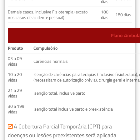
dias
Demais casos, inclusive Fisioterapia (exceto
180
180 dias
nos casos de acidente pessoal)
dias
Plano Ambulat
Produto
Compulsório
03 a 09
Carências normais
vidas
10 a 20
Isenção de carências para terapias (inclusive fisioterapia)
vidas
(necessitam de autorização prévia), cirurgia geral e interna
21 a 29
Isenção total, inclusive parto
vidas
30 a 199
Isenção total inclusive parto e preexistência
vidas
A Cobertura Parcial Temporária (CPT) para
doenças ou lesões preexistentes será aplicada