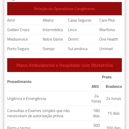
Relação de Operadoras Congêneres
Amil
Allianz
Caixa Seguros
Care Plus
Golden Cross
Intermédica
Lincx
Marítima
Mediservice
Notre Dame
Omint
One Health
Porto Seguro
Sompo
Sul américa
Unimed
Plano Ambulatorial e Hospitalar com Obstetrícia
Prazo
Procedimento
ANS
Bradesco
24
Urgência e Emergência
24 horas
horas
Consultas e Exames simples que não
180
15 dias
necessitam de autorização prévia
dias
300
Parto a termo
300 dias