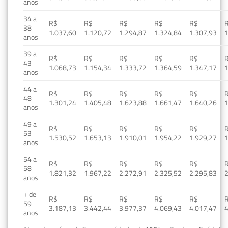
anos
34 a
R$
R$
R$
R$
R$
38
1.037,60
1.120,72
1.294,87
1.324,84
1.307,93
1
anos
39 a
R$
R$
R$
R$
R$
43
1.068,73
1.154,34
1.333,72
1.364,59
1.347,17
1
anos
44 a
R$
R$
R$
R$
R$
48
1.301,24
1.405,48
1.623,88
1.661,47
1.640,26
1
anos
49 a
R$
R$
R$
R$
R$
53
1.530,52
1.653,13
1.910,01
1.954,22
1.929,27
1
anos
54 a
R$
R$
R$
R$
R$
58
1.821,32
1.967,22
2.272,91
2.325,52
2.295,83
2
anos
+ de
R$
R$
R$
R$
R$
59
3.187,13
3.442,44
3.977,37
4.069,43
4.017,47
4
anos