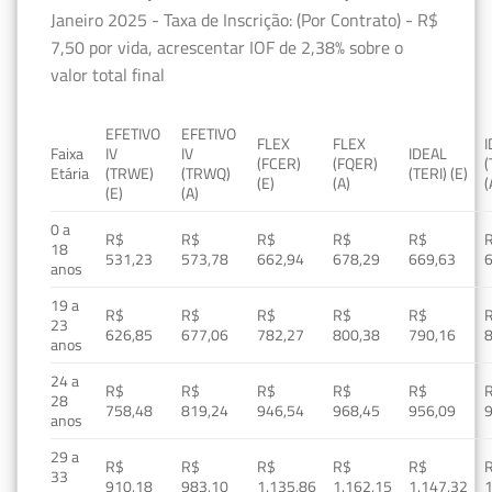
Janeiro 2025 - Taxa de Inscrição: (Por Contrato) - R$
7,50 por vida, acrescentar IOF de 2,38% sobre o
valor total final
EFETIVO
EFETIVO
FLEX
FLEX
Faixa
IV
IV
IDEAL
(FCER)
(FQER)
(
Etária
(TRWE)
(TRWQ)
(TERI) (E)
(E)
(A)
(
(E)
(A)
0 a
R$
R$
R$
R$
R$
18
531,23
573,78
662,94
678,29
669,63
anos
19 a
R$
R$
R$
R$
R$
23
626,85
677,06
782,27
800,38
790,16
anos
24 a
R$
R$
R$
R$
R$
28
758,48
819,24
946,54
968,45
956,09
anos
29 a
R$
R$
R$
R$
R$
33
910,18
983,10
1.135,86
1.162,15
1.147,32
1