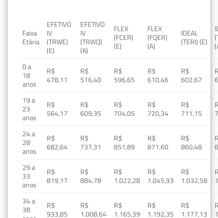
EFETIVO
EFETIVO
FLEX
FLEX
Faixa
IV
IV
IDEAL
(FCER)
(FQER)
(
Etária
(TRWE)
(TRWQ)
(TERI) (E)
(E)
(A)
(
(E)
(A)
0 a
R$
R$
R$
R$
R$
18
478,11
516,40
596,65
610,46
602,67
anos
19 a
R$
R$
R$
R$
R$
23
564,17
609,35
704,05
720,34
711,15
anos
24 a
R$
R$
R$
R$
R$
28
682,64
737,31
851,89
871,60
860,48
anos
29 a
R$
R$
R$
R$
R$
33
819,17
884,78
1.022,28
1.045,93
1.032,58
1
anos
34 a
R$
R$
R$
R$
R$
38
933,85
1.008,64
1.165,39
1.192,35
1.177,13
1