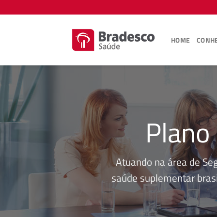
Skip
to
content
HOME
CONHE
Plano
Atuando na área de Se
saúde suplementar brasi