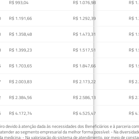
R$ 993,04
R$ 1.076,98
R$ 1
0
R$ 1.191,66
R$ 1.292,39
R$ 1
3
R$ 1.358,48
R$ 1.473,31
R$ 1
8
R$ 1.399,23
R$ 1.517,51
R$ 1
6
R$ 1.703,65
R$ 1.847,66
R$ 1
7
R$ 2.003,83
R$ 2.173,22
R$ 2
2
R$ 2.384,56
R$ 2.586,13
R$ 2
5
R$ 4.172,74
R$ 4.525,47
R$ 4
o devido à atenção dada às necessidades dos Beneficiários e à parceria com
ra atender ao segmento empresarial da melhor forma possível: - Na diversidad
da medicina; - Na valorização do sistema de atendimento, por meio de const