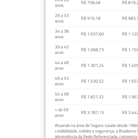
R$ 758,48
R$ 819,
anos
29 a 33
R$ 910,18
R$ 983,
anos
34 a 38
R$ 1.037,60
R$ 1.12
anos
39 a 43
R$ 1.068,73
R$ 1.15
anos
44 a 48
R$ 1.301,24
R$ 1.40
anos
49 a 53
R$ 1.530,52
R$ 1.65
anos
54 a 58
R$ 1.821,32
R$ 1.96
anos
+ de 59
R$ 3.187,13
R$ 3.44
anos
Atuando na área de Seguro-saúde desde 1984, 
credibilidade, solidez e segurança, a Bradesc
abrangência da Rede Referenciada, composta p