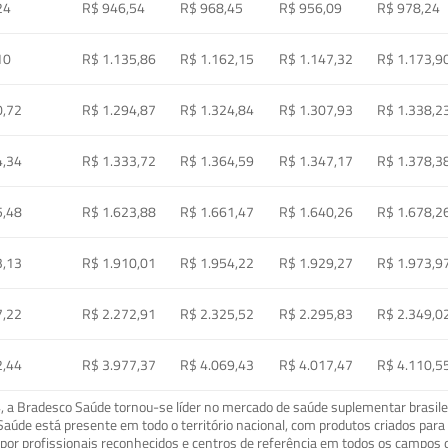
24
R$ 946,54
R$ 968,45
R$ 956,09
R$ 978,24
10
R$ 1.135,86
R$ 1.162,15
R$ 1.147,32
R$ 1.173,9
0,72
R$ 1.294,87
R$ 1.324,84
R$ 1.307,93
R$ 1.338,2
4,34
R$ 1.333,72
R$ 1.364,59
R$ 1.347,17
R$ 1.378,3
5,48
R$ 1.623,88
R$ 1.661,47
R$ 1.640,26
R$ 1.678,2
3,13
R$ 1.910,01
R$ 1.954,22
R$ 1.929,27
R$ 1.973,9
7,22
R$ 2.272,91
R$ 2.325,52
R$ 2.295,83
R$ 2.349,0
2,44
R$ 3.977,37
R$ 4.069,43
R$ 4.017,47
R$ 4.110,5
a Bradesco Saúde tornou-se líder no mercado de saúde suplementar brasileir
o Saúde está presente em todo o território nacional, com produtos criados pa
or profissionais reconhecidos e centros de referência em todos os campos 