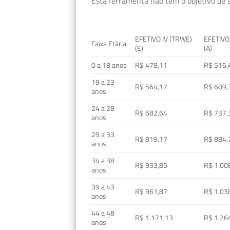
Esta ferramenta não tem o objetivo de s
EFETIVO IV (TRWE)
EFETIVO
Faixa Etária
(E)
(A)
0 a 18 anos
R$ 478,11
R$ 516,
19 a 23
R$ 564,17
R$ 609,
anos
24 a 28
R$ 682,64
R$ 737,
anos
29 a 33
R$ 819,17
R$ 884,
anos
34 a 38
R$ 933,85
R$ 1.00
anos
39 a 43
R$ 961,87
R$ 1.03
anos
44 a 48
R$ 1.171,13
R$ 1.26
anos