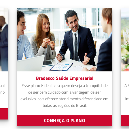
Bradesco Saúde Empresarial
ual
Esse plano é ideal para quem deseja a tranquilidade
A 
ano
de ser bem cuidado com a vantagem de ser
exclusivo, pois oferece atendimento diferenciado em
in
todas as regiões do Brasil.
CONHEÇA O PLANO