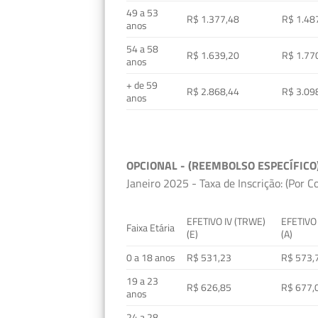
49 a 53
R$ 1.377,48
R$ 1.48
anos
54 a 58
R$ 1.639,20
R$ 1.77
anos
+ de 59
R$ 2.868,44
R$ 3.09
anos
OPCIONAL - (REEMBOLSO ESPECÍFICO
Janeiro 2025 - Taxa de Inscrição: (Por C
EFETIVO IV (TRWE)
EFETIVO
Faixa Etária
(E)
(A)
0 a 18 anos
R$ 531,23
R$ 573,
19 a 23
R$ 626,85
R$ 677,
anos
24 a 28