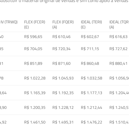
ubstituir o material original de vendas e sim como apoio à vendas a
 IV (TRWQ)
FLEX (FCER)
FLEX (FQER)
IDEAL (TERI)
IDEAL (TQR
(E)
(A)
(E)
(A)
40
R$ 596,65
R$ 610,46
R$ 602,67
R$ 616,63
35
R$ 704,05
R$ 720,34
R$ 711,15
R$ 727,62
31
R$ 851,89
R$ 871,60
R$ 860,48
R$ 880,41
78
R$ 1.022,28
R$ 1.045,93
R$ 1.032,58
R$ 1.056,5
8,64
R$ 1.165,39
R$ 1.192,35
R$ 1.177,13
R$ 1.204,4
8,90
R$ 1.200,35
R$ 1.228,12
R$ 1.212,44
R$ 1.240,5
4,92
R$ 1.461,50
R$ 1.495,31
R$ 1.476,22
R$ 1.510,4