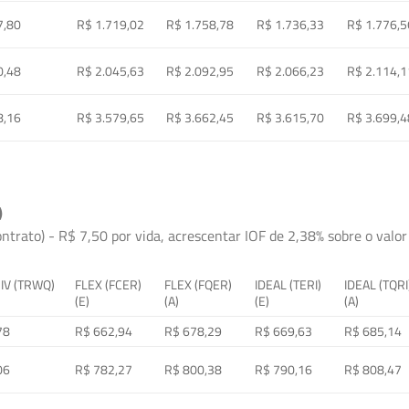
7,80
R$ 1.719,02
R$ 1.758,78
R$ 1.736,33
R$ 1.776,5
0,48
R$ 2.045,63
R$ 2.092,95
R$ 2.066,23
R$ 2.114,1
8,16
R$ 3.579,65
R$ 3.662,45
R$ 3.615,70
R$ 3.699,4
)
ontrato) - R$ 7,50 por vida, acrescentar IOF de 2,38% sobre o valor 
 IV (TRWQ)
FLEX (FCER)
FLEX (FQER)
IDEAL (TERI)
IDEAL (TQRI
(E)
(A)
(E)
(A)
78
R$ 662,94
R$ 678,29
R$ 669,63
R$ 685,14
06
R$ 782,27
R$ 800,38
R$ 790,16
R$ 808,47