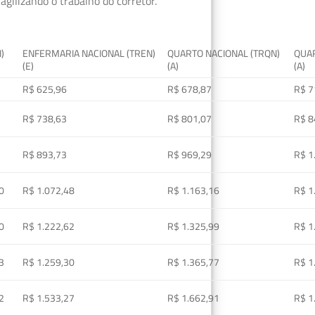
gilizando o trabalho do corretor.
I)
ENFERMARIA NACIONAL (TREN)
QUARTO NACIONAL (TRQN)
QUAR
(E)
(A)
(A)
R$ 625,96
R$ 678,87
R$ 7
R$ 738,63
R$ 801,07
R$ 8
R$ 893,73
R$ 969,29
R$ 1
0
R$ 1.072,48
R$ 1.163,16
R$ 1
0
R$ 1.222,62
R$ 1.325,99
R$ 1
3
R$ 1.259,30
R$ 1.365,77
R$ 1
2
R$ 1.533,27
R$ 1.662,91
R$ 1