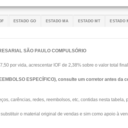
DF
ESTADO GO
ESTADO MA
ESTADO MT
ESTADO 
RESARIAL SÃO PAULO COMPULSÓRIO
7,50 por vida, acrescentar IOF de 2,38% sobre o valor total final
EEMBOLSO ESPECÍFICO), consulte um corretor antes da co
os, carências, redes, reembolsos, etc, contidas nesta tabela, 
substituir o material original de vendas e sim como apoio à ven