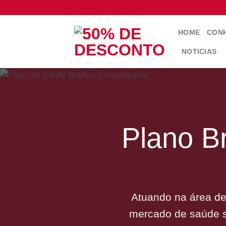
Skip
to
content
HOME
CONH
NOTICIAS
Plano B
Atuando na área de
mercado de saúde s