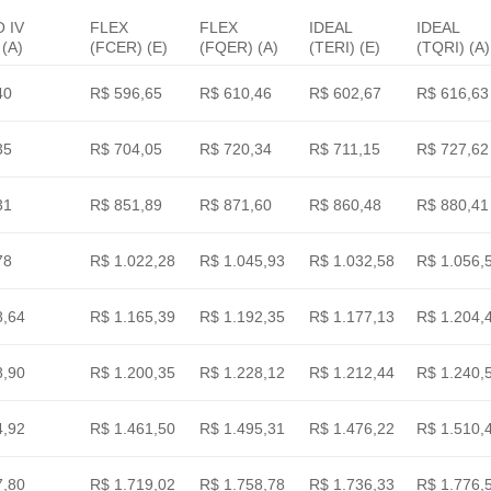
 IV
FLEX
FLEX
IDEAL
IDEAL
(A)
(FCER) (E)
(FQER) (A)
(TERI) (E)
(TQRI) (A)
40
R$ 596,65
R$ 610,46
R$ 602,67
R$ 616,63
35
R$ 704,05
R$ 720,34
R$ 711,15
R$ 727,62
31
R$ 851,89
R$ 871,60
R$ 860,48
R$ 880,41
78
R$ 1.022,28
R$ 1.045,93
R$ 1.032,58
R$ 1.056,
8,64
R$ 1.165,39
R$ 1.192,35
R$ 1.177,13
R$ 1.204,
8,90
R$ 1.200,35
R$ 1.228,12
R$ 1.212,44
R$ 1.240,
4,92
R$ 1.461,50
R$ 1.495,31
R$ 1.476,22
R$ 1.510,
7,80
R$ 1.719,02
R$ 1.758,78
R$ 1.736,33
R$ 1.776,