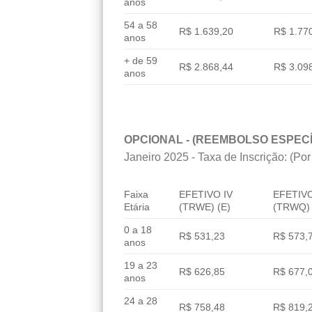
anos
54 a 58
R$ 1.639,20
R$ 1.77
anos
+ de 59
R$ 2.868,44
R$ 3.09
anos
OPCIONAL - (REEMBOLSO ESPECÍ
Janeiro 2025 - Taxa de Inscrição: (Por
Faixa
EFETIVO IV
EFETIVO
Etária
(TRWE) (E)
(TRWQ) 
0 a 18
R$ 531,23
R$ 573,
anos
19 a 23
R$ 626,85
R$ 677,
anos
24 a 28
R$ 758,48
R$ 819,