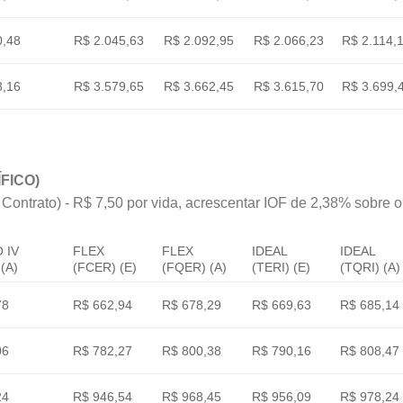
0,48
R$ 2.045,63
R$ 2.092,95
R$ 2.066,23
R$ 2.114,
8,16
R$ 3.579,65
R$ 3.662,45
R$ 3.615,70
R$ 3.699,
FICO)
 Contrato) - R$ 7,50 por vida, acrescentar IOF de 2,38% sobre o v
 IV
FLEX
FLEX
IDEAL
IDEAL
(A)
(FCER) (E)
(FQER) (A)
(TERI) (E)
(TQRI) (A)
78
R$ 662,94
R$ 678,29
R$ 669,63
R$ 685,14
06
R$ 782,27
R$ 800,38
R$ 790,16
R$ 808,47
24
R$ 946,54
R$ 968,45
R$ 956,09
R$ 978,24