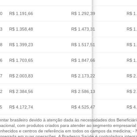
90
R$ 1.191,66
R$ 1.292,39
R$ 1
23
R$ 1.358,48
R$ 1.473,31
R$ 1
38
R$ 1.399,23
R$ 1.517,51
R$ 1
26
R$ 1.703,65
R$ 1.847,66
R$ 1
97
R$ 2.003,83
R$ 2.173,22
R$ 2
02
R$ 2.384,56
R$ 2.586,13
R$ 2
55
R$ 4.172,74
R$ 4.525,47
R$ 4
ar brasileiro devido à atenção dada às necessidades dos Beneficiári
 nacional, com produtos criados para atender ao segmento empresarial
nhecidos e centros de referência em todos os campos da medicina; - 
empregada em suas operações. A Bradesco Saúde é controladora integ