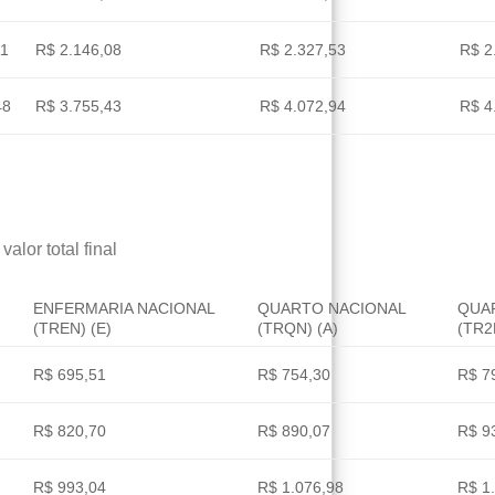
11
R$ 2.146,08
R$ 2.327,53
R$ 2
48
R$ 3.755,43
R$ 4.072,94
R$ 4
alor total final
ENFERMARIA NACIONAL
QUARTO NACIONAL
QUA
(TREN) (E)
(TRQN) (A)
(TR2
R$ 695,51
R$ 754,30
R$ 7
R$ 820,70
R$ 890,07
R$ 9
R$ 993,04
R$ 1.076,98
R$ 1