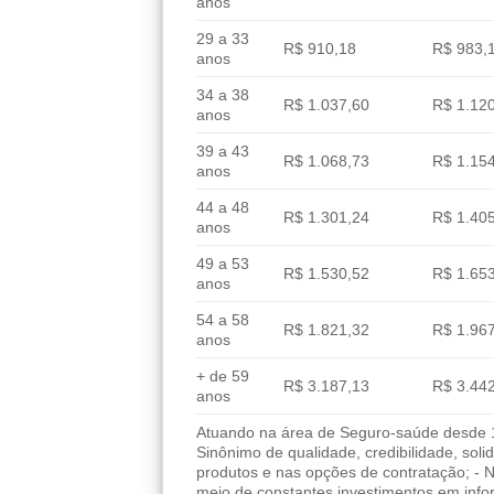
anos
29 a 33
R$ 910,18
R$ 983,
anos
34 a 38
R$ 1.037,60
R$ 1.12
anos
39 a 43
R$ 1.068,73
R$ 1.15
anos
44 a 48
R$ 1.301,24
R$ 1.40
anos
49 a 53
R$ 1.530,52
R$ 1.65
anos
54 a 58
R$ 1.821,32
R$ 1.96
anos
+ de 59
R$ 3.187,13
R$ 3.44
anos
Atuando na área de Seguro-saúde desde 19
Sinônimo de qualidade, credibilidade, sol
produtos e nas opções de contratação; - 
meio de constantes investimentos em info