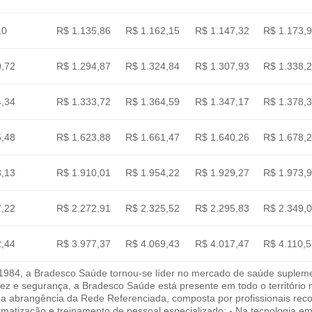
10
R$ 1.135,86
R$ 1.162,15
R$ 1.147,32
R$ 1.173,
0,72
R$ 1.294,87
R$ 1.324,84
R$ 1.307,93
R$ 1.338,
4,34
R$ 1.333,72
R$ 1.364,59
R$ 1.347,17
R$ 1.378,
5,48
R$ 1.623,88
R$ 1.661,47
R$ 1.640,26
R$ 1.678,
3,13
R$ 1.910,01
R$ 1.954,22
R$ 1.929,27
R$ 1.973,
7,22
R$ 2.272,91
R$ 2.325,52
R$ 2.295,83
R$ 2.349,
2,44
R$ 3.977,37
R$ 4.069,43
R$ 4.017,47
R$ 4.110,
84, a Bradesco Saúde tornou-se líder no mercado de saúde suplement
idez e segurança, a Bradesco Saúde está presente em todo o território
Na abrangência da Rede Referenciada, composta por profissionais reco
rmatização e treinamento de pessoal especializado; - Na tecnologia 