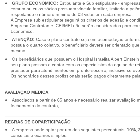
GRUPO ECONÔMICO:
Estipulante e Sub estipulante - empres
comum ou cujos sócios possuam vínculo familiar, limitado a pai/mã
respeitando o número mínimo de 03 vidas em cada empresa.
A Empresa sub estipulante seguirá os critérios de adesão e cond
Empresa Contratante. CEI/MEI não serão considerados para co
Econômico.
ATENÇÃO:
Caso o plano contrato seja em acomodação enferma
possua o quarto coletivo, o beneficiário deverá ser orientado qu
mesmo.
Os beneficiários que possuem o Hospital Israelita Albert Einstein
seu plano passam a contar com os especialistas da equipe de r
prestador para atendimentos em pronto-socorro, inclusive se evo
Os honorários desses profissionais serão pagos diretamente pe
AVALIAÇÃO MÉDICA
Associados a partir de 65 anos é necessário realizar avaliação 
fechamento do contrato;
REGRAS DE COPARTICIPAÇÃO
A empresa pode optar por um dos seguintes percentuais:
10%
,
consultas e exames simples.