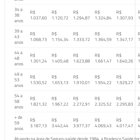
34 a
R$
R$
R$
R$
R$
38
1.037,60
1.120,72
1.294,87
1.324,84
1.307,93
1
anos
39 a
R$
R$
R$
R$
R$
43
1.068,73
1.154,34
1.333,72
1.364,59
1.347,17
1
anos
44 a
R$
R$
R$
R$
R$
48
1.301,24
1.405,48
1.623,88
1.661,47
1.640,26
1
anos
49 a
R$
R$
R$
R$
R$
53
1.530,52
1.653,13
1.910,01
1.954,22
1.929,27
1
anos
54 a
R$
R$
R$
R$
R$
58
1.821,32
1.967,22
2.272,91
2.325,52
2.295,83
2
anos
+ de
R$
R$
R$
R$
R$
59
3.187,13
3.442,44
3.977,37
4.069,43
4.017,47
4
anos
Atuando na área de Seguro-saúde desde 1984, a Bradesco Saúde torn