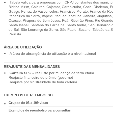
Tabela válida para empresas com CNPJ constantes dos município
Biritiba Mirim, Caieiras, Cajamar, Carapicuíba, Cotia, Diadema,
Guaçu, Ferraz de Vasconcelos, Francisco Morato, Franco da Ro
Itapecirica da Serra, Itapevi, Itaquaquecetuba, Jandira, Juquitiba
Osasco, Pirapora do Bom Jesus, Poá, Ribeirão Pires, Rio Grande
Santa Isabel, Santana do Parnaíba, Santo André, São Bernardo
do Sul, São Lourenço da Serra, São Paulo, Suzano, Taboão da 
Paulista.
ÁREA DE UTILIZAÇÃO
A área de abrangência de utilização é a nível nacional
REAJUSTE DAS MENSALIDADES
Carteira SPG –
reajuste por mudança de faixa etária.
Reajuste financeiro do prêmio (governo)
Reajuste por sinistralidade de toda carteira.
EXEMPLOS DE REEMBOLSO
Grupos de 03 a 199 vidas
Exemplos de reembolso para consultas