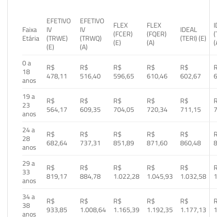
EFETIVO
EFETIVO
FLEX
FLEX
Faixa
IV
IV
IDEAL
(FCER)
(FQER)
(
Etária
(TRWE)
(TRWQ)
(TERI) (E)
(E)
(A)
(
(E)
(A)
0 a
R$
R$
R$
R$
R$
18
478,11
516,40
596,65
610,46
602,67
anos
19 a
R$
R$
R$
R$
R$
23
564,17
609,35
704,05
720,34
711,15
anos
24 a
R$
R$
R$
R$
R$
28
682,64
737,31
851,89
871,60
860,48
anos
29 a
R$
R$
R$
R$
R$
33
819,17
884,78
1.022,28
1.045,93
1.032,58
1
anos
34 a
R$
R$
R$
R$
R$
38
933,85
1.008,64
1.165,39
1.192,35
1.177,13
1
anos