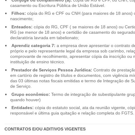
casamento ou Escritura Pública de União Estável.
Filhos:
cópia do RG e CPF ou CNH (para maiores de 18 anos) o
nascimento;
Enteados:
cópia do RG, CPF ( se maiores de 18 anos) ou Cert
RG (se menor de 18 anos) e certidão de casamento do segurado t
declaratória lavrada em tabelionato;
Aprendiz categoria 7:
a empresa deve apresentar o contrato de
próprio e pelo representante legal da empresa sob carimbo, rel
comprovante de recolhimento, apresentar cópia da inscrição ou 
instituição de ensino técnico.
Prestador de Serviços Pessoa Jurídica:
Contrato de prestação
em cartório de registro de títulos e documentos, com vigência m
das 03 últimas notas fiscais emitidas e termo de Integração de S
de Serviço.
Grupo econômico:
Termo de integração de subestipulante gr
quando houver)
Entidades:
cópia do estatuto social, ata da reunião vigente, c
responsável e última guia quitação e relação completa do FGTS.
CONTRATOS E/OU ADITIVOS VIGENTES