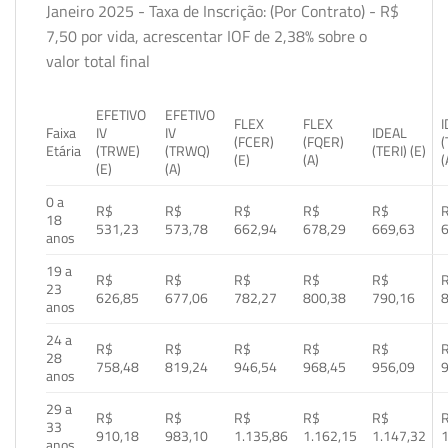
Janeiro 2025 - Taxa de Inscrição: (Por Contrato) - R$
7,50 por vida, acrescentar IOF de 2,38% sobre o
valor total final
EFETIVO
EFETIVO
FLEX
FLEX
Faixa
IV
IV
IDEAL
(FCER)
(FQER)
(
Etária
(TRWE)
(TRWQ)
(TERI) (E)
(E)
(A)
(
(E)
(A)
0 a
R$
R$
R$
R$
R$
18
531,23
573,78
662,94
678,29
669,63
anos
19 a
R$
R$
R$
R$
R$
23
626,85
677,06
782,27
800,38
790,16
anos
24 a
R$
R$
R$
R$
R$
28
758,48
819,24
946,54
968,45
956,09
anos
29 a
R$
R$
R$
R$
R$
33
910,18
983,10
1.135,86
1.162,15
1.147,32
1
anos