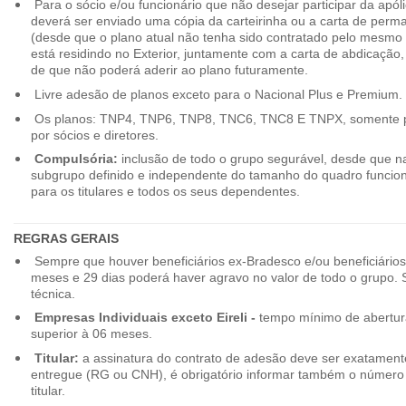
Para o sócio e/ou funcionário que não desejar participar da apól
deverá ser enviado uma cópia da carteirinha ou a carta de perma
(desde que o plano atual não tenha sido contratado pelo mesmo
está residindo no Exterior, juntamente com a carta de abdicação,
de que não poderá aderir ao plano futuramente.
Livre adesão de planos exceto para o Nacional Plus e Premium.
Os planos: TNP4, TNP6, TNP8, TNC6, TNC8 E TNPX, somente p
por sócios e diretores.
Compulsória:
inclusão de todo o grupo segurável, desde que na
subgrupo definido e independente do tamanho do quadro funciona
para os titulares e todos os seus dependentes.
REGRAS GERAIS
Sempre que houver beneficiários ex-Bradesco e/ou beneficiário
meses e 29 dias poderá haver agravo no valor de todo o grupo. So
técnica.
Empresas Individuais exceto Eireli -
tempo mínimo de abertura
superior à 06 meses.
Titular:
a assinatura do contrato de adesão deve ser exatament
entregue (RG ou CNH), é obrigatório informar também o número 
titular.