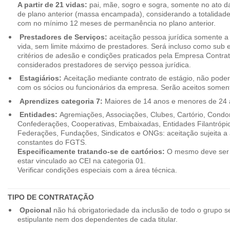
A partir de 21 vidas:
pai, mãe, sogro e sogra, somente no ato d
de plano anterior (massa encampada), considerando a totalidade
com no mínimo 12 meses de permanência no plano anterior.
Prestadores de Serviços:
aceitação pessoa jurídica somente a pa
vida, sem limite máximo de prestadores. Será incluso como sub e
critérios de adesão e condições praticados pela Empresa Contra
considerados prestadores de serviço pessoa jurídica.
Estagiários:
Aceitação mediante contrato de estágio, não poderão
com os sócios ou funcionários da empresa. Serão aceitos somente
Aprendizes categoria 7:
Maiores de 14 anos e menores de 24 
Entidades:
Agremiações, Associações, Clubes, Cartório, Condo
Confederações, Cooperativas, Embaixadas, Entidades Filantrópic
Federações, Fundações, Sindicatos e ONGs: aceitação sujeita a a
constantes do FGTS.
Especificamente tratando-se de cartórios:
O mesmo deve ser 
estar vinculado ao CEI na categoria 01.
Verificar condições especiais com a área técnica.
TIPO DE CONTRATAÇÃO
Opcional
não há obrigatoriedade da inclusão de todo o grupo s
estipulante nem dos dependentes de cada titular.