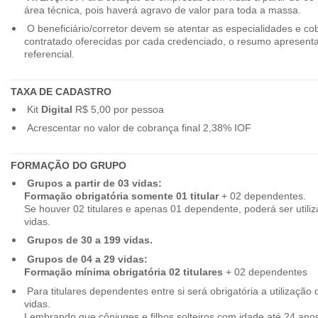
área técnica, pois haverá agravo de valor para toda a massa.
O beneficiário/corretor devem se atentar as especialidades e co
contratado oferecidas por cada credenciado, o resumo apresenta
referencial.
TAXA DE CADASTRO
Kit
Digital
R$ 5,00 por pessoa
Acrescentar no valor de cobrança final 2,38% IOF
FORMAÇÃO DO GRUPO
Grupos a partir de 03 vidas:
Formação obrigatória somente 01 titular
+ 02 dependentes.
Se houver 02 titulares e apenas 01 dependente, poderá ser utiliz
vidas.
Grupos de 30 a 199 vidas.
Grupos de 04 a 29 vidas:
Formação mínima obrigatória 02 titulares
+ 02 dependentes
Para titulares dependentes entre si será obrigatória a utilização d
vidas.
Lembrando que cônjuges e filhos solteiros com idade até 24 ano