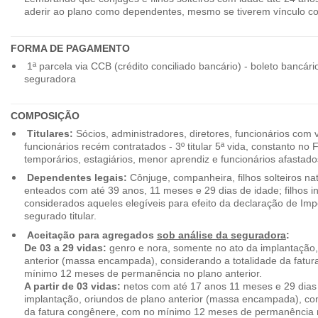
aderir ao plano como dependentes, mesmo se tiverem vínculo c
FORMA DE PAGAMENTO
1ª parcela via CCB (crédito conciliado bancário) - boleto bancári
seguradora
COMPOSIÇÃO
Titulares:
Sócios, administradores, diretores, funcionários com 
funcionários recém contratados - 3º titular 5ª vida, constanto no
temporários, estagiários, menor aprendiz e funcionários afastado
Dependentes legais:
Cônjuge, companheira, filhos solteiros nat
enteados com até 39 anos, 11 meses e 29 dias de idade; filhos in
considerados aqueles elegíveis para efeito da declaração de Im
segurado titular.
Aceitação para agregados
sob análise da seguradora
:
De 03 a 29 vidas:
genro e nora, somente no ato da implantação,
anterior (massa encampada), considerando a totalidade da fatu
mínimo 12 meses de permanência no plano anterior.
A partir de 03 vidas:
netos com até 17 anos 11 meses e 29 dias
implantação, oriundos de plano anterior (massa encampada), con
da fatura congênere, com no mínimo 12 meses de permanência n