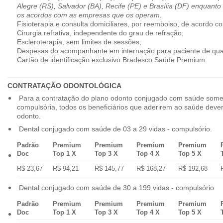
Alegre (RS), Salvador (BA), Recife (PE) e Brasília (DF) enquanto
os acordos com as empresas que os operam.
Fisioterapia e consulta domiciliares, por reembolso, de acordo co
Cirurgia refrativa, independente do grau de refração;
Escleroterapia, sem limites de sessões;
Despesas do acompanhante em internação para paciente de qua
Cartão de identificação exclusivo Bradesco Saúde Premium.
CONTRATAÇÃO ODONTOLÓGICA
Para a contratação do plano odonto conjugado com saúde some
compulsória, todos os beneficiários que aderirem ao saúde dev
odonto.
Dental conjugado com saúde de 03 a 29 vidas - compulsório.
Padrão
Premium
Premium
Premium
Premium
Doc
Top 1 X
Top 3 X
Top 4 X
Top 5 X
R$ 23,67
R$ 94,21
R$ 145,77
R$ 168,27
R$ 192,68
Dental conjugado com saúde de 30 a 199 vidas - compulsório
Padrão
Premium
Premium
Premium
Premium
Doc
Top 1 X
Top 3 X
Top 4 X
Top 5 X