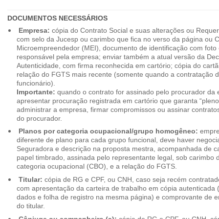
DOCUMENTOS NECESSÁRIOS
Empresa:
cópia do Contrato Social e suas alterações ou Reque
com selo da Jucesp ou carimbo que fica no verso da página ou Ce
Microempreendedor (MEI), documento de identificação com foto 
responsável pela empresa; enviar também a atual versão da Dec
Autenticidade, com firma reconhecida em cartório; cópia do cart
relação do FGTS mais recente (somente quando a contratação d
funcionário).
Importante:
quando o contrato for assinado pelo procurador da
apresentar procuração registrada em cartório que garanta “plen
administrar a empresa, firmar compromissos ou assinar contrat
do procurador.
Planos por categoria ocupacional/grupo homogêneo:
empres
diferente de plano para cada grupo funcional, deve haver negoc
Seguradora e descrição na proposta mestra, acompanhada de c
papel timbrado, assinada pelo representante legal, sob carimbo d
categoria ocupacional (CBO), e a relação do FGTS.
Titular:
cópia de RG e CPF, ou CNH, caso seja recém contrata
com apresentação da carteira de trabalho em cópia autenticada (f
dados e folha de registro na mesma página) e comprovante de 
do titular.
Cônjuge ou companheiro (a):
cópia de RG e CPF, ou CNH, cóp