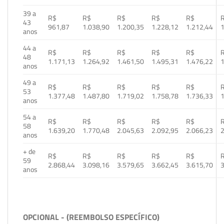
39 a
R$
R$
R$
R$
R$
43
961,87
1.038,90
1.200,35
1.228,12
1.212,44
1
anos
44 a
R$
R$
R$
R$
R$
48
1.171,13
1.264,92
1.461,50
1.495,31
1.476,22
1
anos
49 a
R$
R$
R$
R$
R$
53
1.377,48
1.487,80
1.719,02
1.758,78
1.736,33
1
anos
54 a
R$
R$
R$
R$
R$
58
1.639,20
1.770,48
2.045,63
2.092,95
2.066,23
2
anos
+ de
R$
R$
R$
R$
R$
59
2.868,44
3.098,16
3.579,65
3.662,45
3.615,70
3
anos
OPCIONAL - (REEMBOLSO ESPECÍFICO)