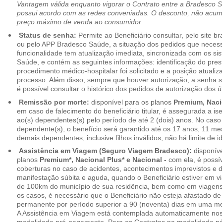
Vantagem válida enquanto vigorar o Contrato entre a Bradesco 
possui acordo com as redes conveniadas. O desconto, não acumul
preço máximo de venda ao consumidor
Status de senha:
Permite ao Beneficiário consultar, pelo site 
ou pelo APP Bradesco Saúde, a situação dos pedidos que necess
funcionalidade tem atualização imediata, sincronizada com os s
Saúde, e contém as seguintes informações: identificação do pres
procedimento médico-hospitalar foi solicitado e a posição atuali
processo. Além disso, sempre que houver autorização, a senha
é possível consultar o histórico dos pedidos de autorização dos ú
Remissão por morte:
disponível para os planos
Premium, Naci
em caso de falecimento do beneficiário titular, é assegurada a 
ao(s) dependentes(s) pelo período de até 2 (dois) anos. No caso 
dependente(s), o benefício será garantido até os 17 anos, 11 me
demais dependentes, inclusive filhos inválidos, não há limite de i
Assistência em Viagem (Seguro Viagem Bradesco):
disponíve
planos
Premium*, Nacional Plus* e Nacional -
com ela, é possí
coberturas no caso de acidentes, acontecimentos imprevistos e
manifestação súbita e aguda, quando o Beneficiário estiver em v
de 100km do município de sua residência, bem como em viagens
os casos, é necessário que o Beneficiário não esteja afastado de
permanente por período superior a 90 (noventa) dias em uma 
A Assistência em Viagem está contemplada automaticamente nos