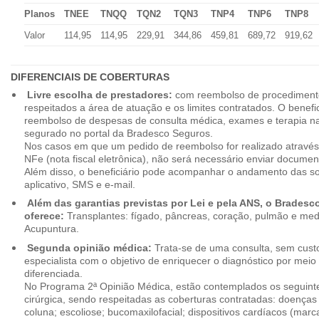
Planos
TNEE
TNQQ
TQN2
TQN3
TNP4
TNP6
TNP8
Valor
114,95
114,95
229,91
344,86
459,81
689,72
919,62
DIFERENCIAIS DE COBERTURAS
Livre escolha de prestadores:
com reembolso de procedimento
respeitados a área de atuação e os limites contratados. O benefici
reembolso de despesas de consulta médica, exames e terapia na
segurado no portal da Bradesco Seguros.
Nos casos em que um pedido de reembolso for realizado através
NFe (nota fiscal eletrônica), não será necessário enviar document
Além disso, o beneficiário pode acompanhar o andamento das soli
aplicativo, SMS e e-mail.
Além das garantias previstas por Lei e pela ANS, o Brades
oferece:
Transplantes: fígado, pâncreas, coração, pulmão e me
Acupuntura.
Segunda opinião médica:
Trata-se de uma consulta, sem custo
especialista com o objetivo de enriquecer o diagnóstico por mei
diferenciada.
No Programa 2ª Opinião Médica, estão contemplados os seguint
cirúrgica, sendo respeitadas as coberturas contratadas: doenças
coluna; escoliose; bucomaxilofacial; dispositivos cardíacos (mar