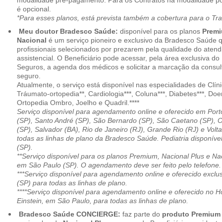
modalidade pré-pagamento. Para os Contratos na modalidade pó
é opcional.
*Para esses planos, está prevista também a cobertura para o Tr
Meu doutor Bradesco Saúde:
disponível para os planos
Premi
Nacional
é um serviço pioneiro e exclusivo da Bradesco Saúde 
profissionais selecionados por prezarem pela qualidade do aten
assistencial. O Beneficiário pode acessar, pela área exclusiva do
Seguros, a agenda dos médicos e solicitar a marcação da consult
seguro.
Atualmente, o serviço está disponível nas especialidades de Clíni
Tráumato-ortopedia**, Cardiologia***, Coluna***, Diabetes***, Do
Ortopedia Ombro, Joelho e Quadril.****
Serviço disponível para agendamento online e oferecido em Port
(SP), Santo André (SP), São Bernardo (SP), São Caetano (SP), 
(SP), Salvador (BA), Rio de Janeiro (RJ), Grande Rio (RJ) e Vol
todas as linhas de plano da Bradesco Saúde. Pediatria disponí
(SP).
**Serviço disponível para os planos Premium, Nacional Plus e Na
em São Paulo (SP). O agendamento deve ser feito pelo telefone.
***Serviço disponível para agendamento online e oferecido excl
(SP) para todas as linhas de plano.
****Serviço disponível para agendamento online e oferecido no Hosp
Einstein, em São Paulo, para todas as linhas de plano.
Bradesco Saúde CONCIERGE:
faz parte do
produto Premiu