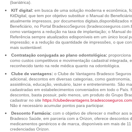
(bariátrica).
KIT digital:
em busca de uma solução moderna e econômica, foi
KitDigital, que tem por objetivo substituir o Manual do Beneficiári
atualmente impressos, por documentos digitais,disponibilizados 
Beneficiário, no Portal BradescoSeguros (bradescoseguros.com.br
como vantagens a redução na taxa de implantação; o Manual do B
Referência sempre atualizados edisponíveis em um único local p
impressão; e a redução da quantidade de impressões, o que cont
mais sustentável.
Contratação conjugada ao plano odontológica:
proporciona 
como custos competitivos e movimentação cadastral integrada,
reconhecido tanto na rede médica quanto na odontológica.
Clube de vantagens:
o Clube de Vantagens Bradesco Seguros 
adicional, descontos em diversas categorias, como gastronomia, 
assistência, educação, vestuário, lazer e entretenimento. São ma
cadastradas em estabelecimentos conveniados em todo o País. P
descontos, basta possuir, pelo menos, um produto do Grupo Bra
cadastrar no site
https://clubedevantagens.bradescoseguros.com
Não é necessário acumular pontos para participar.
Desconto Farmácia:
com o objetivo de oferecer o melhor aos se
Bradesco Saúde, em parceria com a Orizon, oferece descontos 
medicamentos genéricos e de marca, disponíveis em mais de 11 
credenciadas Orizon.