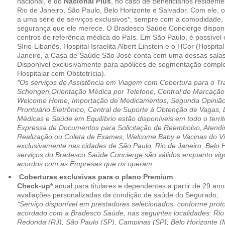
nacional, e do
Nacional Plus
, no caso de Beneficiários resident
Rio de Janeiro, São Paulo, Belo Horizonte e Salvador. Com ele, o
a uma série de serviços exclusivos*, sempre com a comodidade, 
segurança que ele merece. O Bradesco Saúde Concierge disponib
centros de referência médica do País. Em São Paulo, é possível 
Sírio-Libanês, Hospital Israelita Albert Einstein e o HCor (Hospit
Janeiro, a Casa de Saúde São José conta com uma dessas salas
Disponível exclusivamente para apólices de segmentação comple
Hospitalar com Obstetrícia).
*Os serviços de Assistência em Viagem com Cobertura para o Tr
Schengen,Orientação Médica por Telefone, Central de Marcação
Welcome Home, Importação de Medicamentos, Segunda Opinião 
Prontuário Eletrônico, Central de Suporte à Obtenção de Vagas, 
Médicas e Saúde em Equilíbrio estão disponíveis em todo o territó
Expressa de Documentos para Solicitação de Reembolso, Atend
Realização ou Coleta de Exames, Welcome Baby e Vacinas do Via
exclusivamente nas cidades de São Paulo, Rio de Janeiro, Belo H
serviços do Bradesco Saúde Concierge são válidos enquanto vig
acordos com as Empresas que os operam.
Coberturas exclusivas para o plano Premium
:
Check-up*
anual para titulares e dependentes a partir de 29 ano
avaliações personalizadas da condição de saúde do Segurado;
*Serviço disponível em prestadores selecionados, conforme prot
acordado com a Bradesco Saúde, nas seguintes localidades: Rio 
Redonda (RJ), São Paulo (SP), Campinas (SP), Belo Horizonte (M