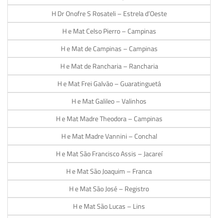
H Dr Onofre S Rosateli – Estrela d’Oeste
H e Mat Celso Pierro – Campinas
H e Mat de Campinas – Campinas
H e Mat de Rancharia – Rancharia
H e Mat Frei Galvão – Guaratinguetá
H e Mat Galileo – Valinhos
H e Mat Madre Theodora – Campinas
H e Mat Madre Vannini – Conchal
H e Mat São Francisco Assis – Jacareí
H e Mat São Joaquim – Franca
H e Mat São José – Registro
H e Mat São Lucas – Lins