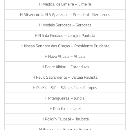
H Medical de Limeira – Limeira
H Misericórdia N S Aparecida – Presidente Bernardes
H Modelo Sorocaba – Sorocaba
H N S da Piedade – Lençóis Paulista
H Nossa Senhora das Graças – Presidente Prudente
H Novo Atibaia – Atibaia
H Padre Albino – Catanduva
H Paulo Sacramento – Várzea Paulista
H Pio XII – SJC – São José dos Campos
H Pitangueiras – Jundiaí
H Policlín – Jacareí
H Policlín Taubaté – Taubaté
H Regional de Franca – Franca