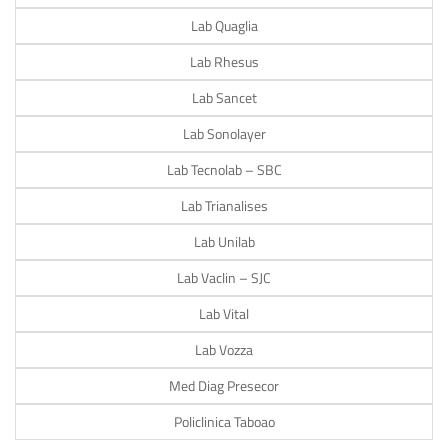
Lab Quaglia
Lab Rhesus
Lab Sancet
Lab Sonolayer
Lab Tecnolab – SBC
Lab Trianalises
Lab Unilab
Lab Vaclin – SJC
Lab Vital
Lab Vozza
Med Diag Presecor
Policlinica Taboao