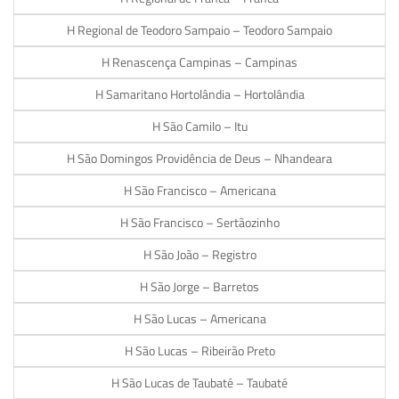
H Regional de Teodoro Sampaio – Teodoro Sampaio
H Renascença Campinas – Campinas
H Samaritano Hortolândia – Hortolândia
H São Camilo – Itu
H São Domingos Providência de Deus – Nhandeara
H São Francisco – Americana
H São Francisco – Sertãozinho
H São João – Registro
H São Jorge – Barretos
H São Lucas – Americana
H São Lucas – Ribeirão Preto
H São Lucas de Taubaté – Taubaté