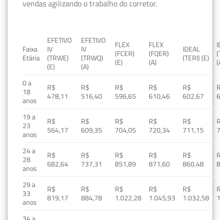
vendas agilizando o trabalho do corretor.
EFETIVO
EFETIVO
FLEX
FLEX
Faixa
IV
IV
IDEAL
(FCER)
(FQER)
(
Etária
(TRWE)
(TRWQ)
(TERI) (E)
(E)
(A)
(
(E)
(A)
0 a
R$
R$
R$
R$
R$
18
478,11
516,40
596,65
610,46
602,67
anos
19 a
R$
R$
R$
R$
R$
23
564,17
609,35
704,05
720,34
711,15
anos
24 a
R$
R$
R$
R$
R$
28
682,64
737,31
851,89
871,60
860,48
anos
29 a
R$
R$
R$
R$
R$
33
819,17
884,78
1.022,28
1.045,93
1.032,58
1
anos
34 a