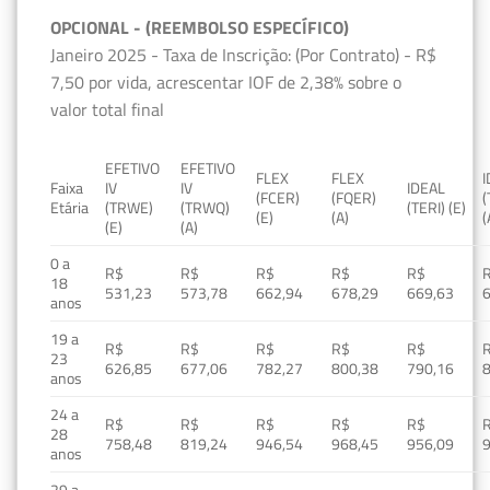
OPCIONAL - (REEMBOLSO ESPECÍFICO)
Janeiro 2025 - Taxa de Inscrição: (Por Contrato) - R$
7,50 por vida, acrescentar IOF de 2,38% sobre o
valor total final
EFETIVO
EFETIVO
FLEX
FLEX
Faixa
IV
IV
IDEAL
(FCER)
(FQER)
(
Etária
(TRWE)
(TRWQ)
(TERI) (E)
(E)
(A)
(
(E)
(A)
0 a
R$
R$
R$
R$
R$
18
531,23
573,78
662,94
678,29
669,63
anos
19 a
R$
R$
R$
R$
R$
23
626,85
677,06
782,27
800,38
790,16
anos
24 a
R$
R$
R$
R$
R$
28
758,48
819,24
946,54
968,45
956,09
anos