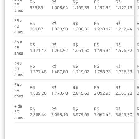
R$
R$
R$
R$
R$
38
933,85
1.008,64
1.165,39
1.192,35
1.177,13
1
anos
39 a
R$
R$
R$
R$
R$
43
961,87
1.038,90
1.200,35
1.228,12
1.212,44
1
anos
44 a
R$
R$
R$
R$
R$
48
1.171,13
1.264,92
1.461,50
1.495,31
1.476,22
1
anos
49 a
R$
R$
R$
R$
R$
53
1.377,48
1.487,80
1.719,02
1.758,78
1.736,33
1
anos
54 a
R$
R$
R$
R$
R$
58
1.639,20
1.770,48
2.045,63
2.092,95
2.066,23
2
anos
+ de
R$
R$
R$
R$
R$
59
2.868,44
3.098,16
3.579,65
3.662,45
3.615,70
3
anos