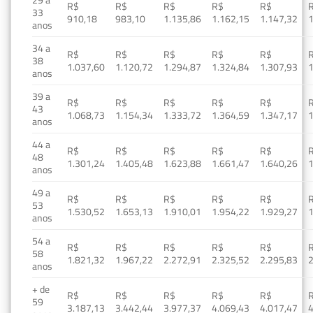
29 a
R$
R$
R$
R$
R$
33
910,18
983,10
1.135,86
1.162,15
1.147,32
1
anos
34 a
R$
R$
R$
R$
R$
38
1.037,60
1.120,72
1.294,87
1.324,84
1.307,93
1
anos
39 a
R$
R$
R$
R$
R$
43
1.068,73
1.154,34
1.333,72
1.364,59
1.347,17
1
anos
44 a
R$
R$
R$
R$
R$
48
1.301,24
1.405,48
1.623,88
1.661,47
1.640,26
1
anos
49 a
R$
R$
R$
R$
R$
53
1.530,52
1.653,13
1.910,01
1.954,22
1.929,27
1
anos
54 a
R$
R$
R$
R$
R$
58
1.821,32
1.967,22
2.272,91
2.325,52
2.295,83
2
anos
+ de
R$
R$
R$
R$
R$
59
3.187,13
3.442,44
3.977,37
4.069,43
4.017,47
4