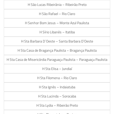
H São Lucas Ribeirânia – Ribeirão Preto
H São Rafael – Rio Claro
H Senhor Bom Jesus – Monte Azul Paulista
H Sírio Libanês – Itatiba
H Sta Barbara D´Oeste – Santa Barbara D`Oeste
H Sta Casa de Bragança Paulista – Bragança Paulista
H Sta Casa de Misericórdia Paraguaçu Paulista – Paraguaçu Paulista
H Sta Elisa – Jundiaí
H Sta Filomena – Rio Claro
H Sta Ignês – Indaiatuba
H Sta Lucinda – Sorocaba
H Sta Lydia – Ribeirão Preto