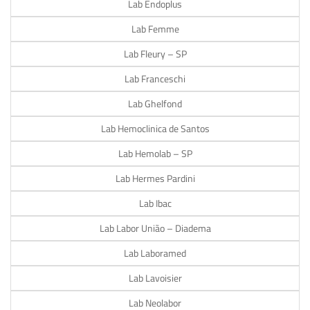
Lab Endoplus
Lab Femme
Lab Fleury – SP
Lab Franceschi
Lab Ghelfond
Lab Hemoclinica de Santos
Lab Hemolab – SP
Lab Hermes Pardini
Lab Ibac
Lab Labor União – Diadema
Lab Laboramed
Lab Lavoisier
Lab Neolabor