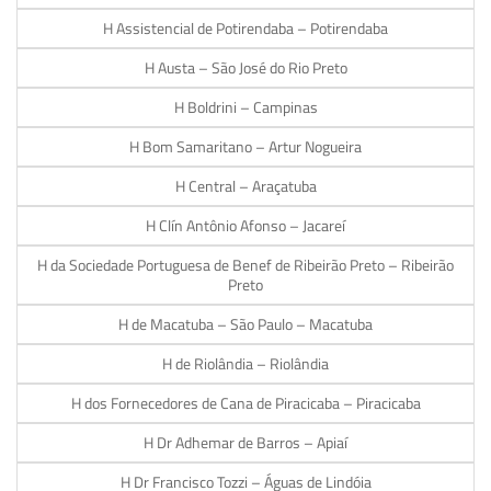
H Assistencial de Potirendaba – Potirendaba
H Austa – São José do Rio Preto
H Boldrini – Campinas
H Bom Samaritano – Artur Nogueira
H Central – Araçatuba
H Clín Antônio Afonso – Jacareí
H da Sociedade Portuguesa de Benef de Ribeirão Preto – Ribeirão
Preto
H de Macatuba – São Paulo – Macatuba
H de Riolândia – Riolândia
H dos Fornecedores de Cana de Piracicaba – Piracicaba
H Dr Adhemar de Barros – Apiaí
H Dr Francisco Tozzi – Águas de Lindóia