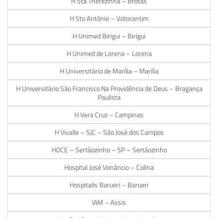
H Sta Therezinha – Brotas
H Sto Antônio – Votorantim
H Unimed Birigui – Birigui
H Unimed de Lorena – Lorena
H Universitário de Marília – Marília
H Universitário São Francisco Na Providência de Deus – Bragança
Paulista
H Vera Cruz – Campinas
H Vivalle – SJC – São José dos Campos
HOCE – Sertãozinho – SP – Sertãozinho
Hospital José Venâncio – Colina
Hospitalis Barueri – Barueri
IAM – Assis