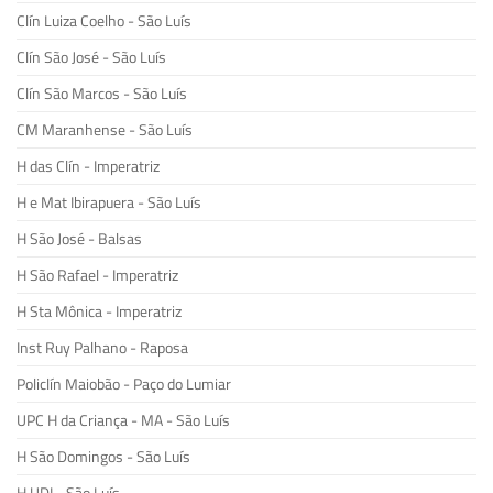
Clín Luiza Coelho - São Luís
Clín São José - São Luís
Clín São Marcos - São Luís
CM Maranhense - São Luís
H das Clín - Imperatriz
H e Mat Ibirapuera - São Luís
H São José - Balsas
H São Rafael - Imperatriz
H Sta Mônica - Imperatriz
Inst Ruy Palhano - Raposa
Policlín Maiobão - Paço do Lumiar
UPC H da Criança - MA - São Luís
H São Domingos - São Luís