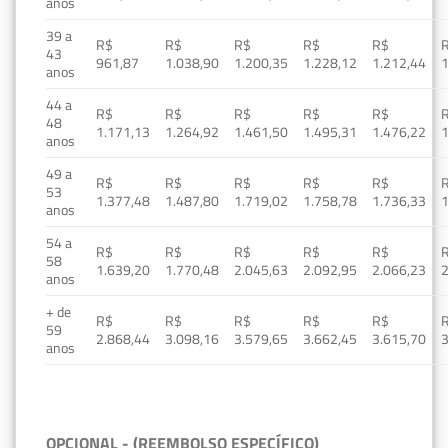
anos
39 a
R$
R$
R$
R$
R$
43
961,87
1.038,90
1.200,35
1.228,12
1.212,44
1
anos
44 a
R$
R$
R$
R$
R$
48
1.171,13
1.264,92
1.461,50
1.495,31
1.476,22
1
anos
49 a
R$
R$
R$
R$
R$
53
1.377,48
1.487,80
1.719,02
1.758,78
1.736,33
1
anos
54 a
R$
R$
R$
R$
R$
58
1.639,20
1.770,48
2.045,63
2.092,95
2.066,23
2
anos
+ de
R$
R$
R$
R$
R$
59
2.868,44
3.098,16
3.579,65
3.662,45
3.615,70
3
anos
OPCIONAL - (REEMBOLSO ESPECÍFICO)