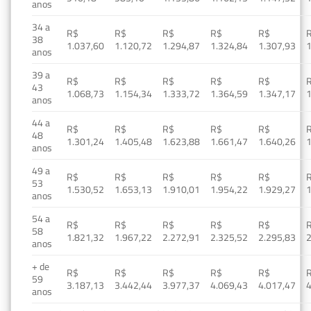
anos
34 a
R$
R$
R$
R$
R$
38
1.037,60
1.120,72
1.294,87
1.324,84
1.307,93
1
anos
39 a
R$
R$
R$
R$
R$
43
1.068,73
1.154,34
1.333,72
1.364,59
1.347,17
1
anos
44 a
R$
R$
R$
R$
R$
48
1.301,24
1.405,48
1.623,88
1.661,47
1.640,26
1
anos
49 a
R$
R$
R$
R$
R$
53
1.530,52
1.653,13
1.910,01
1.954,22
1.929,27
1
anos
54 a
R$
R$
R$
R$
R$
58
1.821,32
1.967,22
2.272,91
2.325,52
2.295,83
2
anos
+ de
R$
R$
R$
R$
R$
59
3.187,13
3.442,44
3.977,37
4.069,43
4.017,47
4
anos