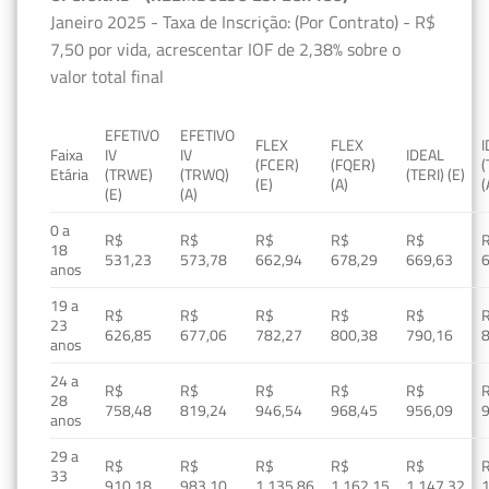
Janeiro 2025 - Taxa de Inscrição: (Por Contrato) - R$
7,50 por vida, acrescentar IOF de 2,38% sobre o
valor total final
EFETIVO
EFETIVO
FLEX
FLEX
Faixa
IV
IV
IDEAL
(FCER)
(FQER)
(
Etária
(TRWE)
(TRWQ)
(TERI) (E)
(E)
(A)
(
(E)
(A)
0 a
R$
R$
R$
R$
R$
18
531,23
573,78
662,94
678,29
669,63
anos
19 a
R$
R$
R$
R$
R$
23
626,85
677,06
782,27
800,38
790,16
anos
24 a
R$
R$
R$
R$
R$
28
758,48
819,24
946,54
968,45
956,09
anos
29 a
R$
R$
R$
R$
R$
33
910,18
983,10
1.135,86
1.162,15
1.147,32
1