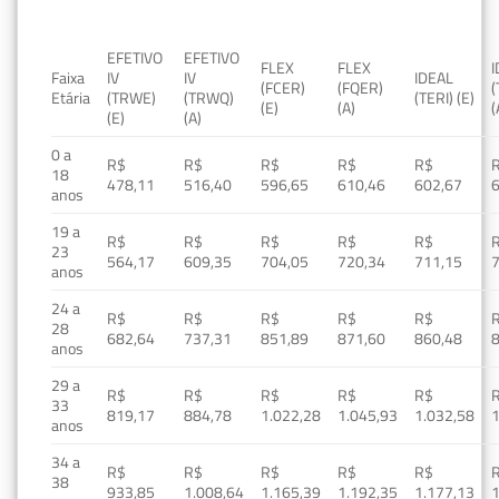
EFETIVO
EFETIVO
FLEX
FLEX
Faixa
IV
IV
IDEAL
(FCER)
(FQER)
(
Etária
(TRWE)
(TRWQ)
(TERI) (E)
(E)
(A)
(
(E)
(A)
0 a
R$
R$
R$
R$
R$
18
478,11
516,40
596,65
610,46
602,67
anos
19 a
R$
R$
R$
R$
R$
23
564,17
609,35
704,05
720,34
711,15
anos
24 a
R$
R$
R$
R$
R$
28
682,64
737,31
851,89
871,60
860,48
anos
29 a
R$
R$
R$
R$
R$
33
819,17
884,78
1.022,28
1.045,93
1.032,58
1
anos
34 a
R$
R$
R$
R$
R$
38
933,85
1.008,64
1.165,39
1.192,35
1.177,13
1