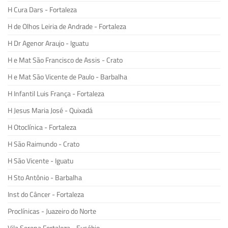
H Cura Dars - Fortaleza
H de Olhos Leiria de Andrade - Fortaleza
H Dr Agenor Araujo - Iguatu
H e Mat São Francisco de Assis - Crato
H e Mat São Vicente de Paulo - Barbalha
H Infantil Luis França - Fortaleza
H Jesus Maria José - Quixadá
H Otoclínica - Fortaleza
H São Raimundo - Crato
H São Vicente - Iguatu
H Sto Antônio - Barbalha
Inst do Câncer - Fortaleza
Proclínicas - Juazeiro do Norte