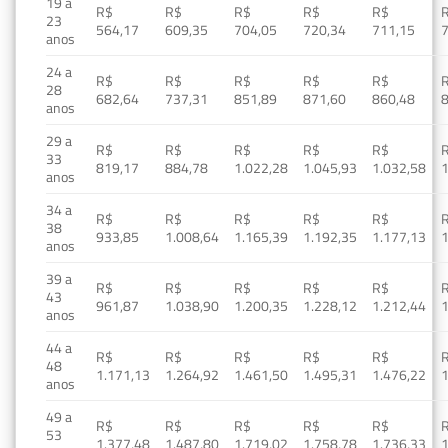
19 a
R$
R$
R$
R$
R$
23
564,17
609,35
704,05
720,34
711,15
anos
24 a
R$
R$
R$
R$
R$
28
682,64
737,31
851,89
871,60
860,48
anos
29 a
R$
R$
R$
R$
R$
33
819,17
884,78
1.022,28
1.045,93
1.032,58
1
anos
34 a
R$
R$
R$
R$
R$
38
933,85
1.008,64
1.165,39
1.192,35
1.177,13
1
anos
39 a
R$
R$
R$
R$
R$
43
961,87
1.038,90
1.200,35
1.228,12
1.212,44
1
anos
44 a
R$
R$
R$
R$
R$
48
1.171,13
1.264,92
1.461,50
1.495,31
1.476,22
1
anos
49 a
R$
R$
R$
R$
R$
53
1.377,48
1.487,80
1.719,02
1.758,78
1.736,33
1