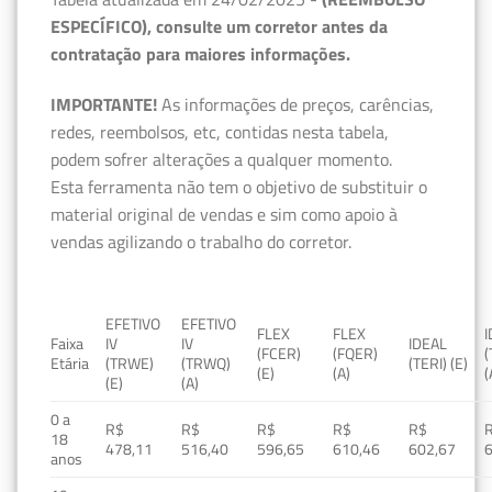
ESPECÍFICO), consulte um corretor antes da
contratação para maiores informações.
IMPORTANTE!
As informações de preços, carências,
redes, reembolsos, etc, contidas nesta tabela,
podem sofrer alterações a qualquer momento.
Esta ferramenta não tem o objetivo de substituir o
material original de vendas e sim como apoio à
vendas agilizando o trabalho do corretor.
EFETIVO
EFETIVO
FLEX
FLEX
Faixa
IV
IV
IDEAL
(FCER)
(FQER)
(
Etária
(TRWE)
(TRWQ)
(TERI) (E)
(E)
(A)
(
(E)
(A)
0 a
R$
R$
R$
R$
R$
18
478,11
516,40
596,65
610,46
602,67
anos