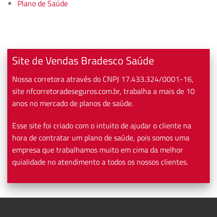
Plano de Saúde
Site de Vendas Bradesco Saúde
Nossa corretora através do CNPJ 17.433.324/0001-16,
site nfcorretoradeseguros.com.br, trabalha a mais de 10
anos no mercado de planos de saúde.
Esse site foi criado com o intuito de ajudar o cliente na
hora de contratar um plano de saúde, pois somos uma
empresa que trabalhamos muito em cima da melhor
quialidade no atendimento a todos os nossos clientes.