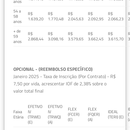
anos
54 a
R$
R$
R$
R$
R$
58
1.639,20
1.770,48
2.045,63
2.092,95
2.066,23
2
anos
+ de
R$
R$
R$
R$
R$
59
2.868,44
3.098,16
3.579,65
3.662,45
3.615,70
3
anos
OPCIONAL - (REEMBOLSO ESPECÍFICO)
Janeiro 2025 - Taxa de Inscrição: (Por Contrato) - R$
7,50 por vida, acrescentar IOF de 2,38% sobre o
valor total final
EFETIVO
EFETIVO
FLEX
FLEX
Faixa
IV
IV
IDEAL
(FCER)
(FQER)
(
Etária
(TRWE)
(TRWQ)
(TERI) (E)
(E)
(A)
(
(E)
(A)