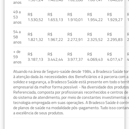
anos
49 a
R$
R$
R$
R$
R$
53
1.530,52
1.653,13
1.910,01
1.954,22
1.929,27
1
anos
54 a
R$
R$
R$
R$
R$
58
1.821,32
1.967,22
2.272,91
2.325,52
2.295,83
2
anos
+ de
R$
R$
R$
R$
R$
59
3.187,13
3.442,44
3.977,37
4.069,43
4.017,47
4
anos
Atuando na área de Seguro-saúde desde 1984, a Bradesco Saúde torn
à atenção dada às necessidades dos Beneficiários e à parceria com a 
solidez e segurança, a Bradesco Saúde está presente em todo o terri
empresarial da melhor forma possível: - Na diversidade dos produto
Referenciada, composta por profissionais reconhecidos e centros de
do sistema de atendimento, por meio de constantes investimentos e
tecnologia empregada em suas operações. A Bradesco Saúde é contro
de planos de saúde na modalidade pós-pagamento. Tudo isso contand
a excelência de seus produtos.