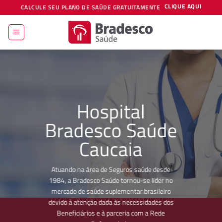
Skip
CLIQUE AQUI
CALCULE SEU PLANO DE SAÚDE GRATUITAMENTE
to
content
Hospital
Bradesco Saúde
Caucaia
Atuando na área de Seguros saúde desde
1984, a Bradesco Saúde tornou-se líder no
mercado de saúde suplementar brasileiro
devido à atenção dada às necessidades dos
Beneficiários e à parceria com a Rede