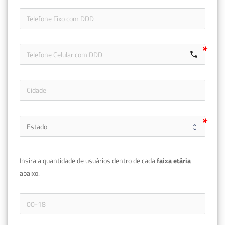
icon-ph
call
Insira a quantidade de usuários dentro de cada 
faixa etária 
abaixo.