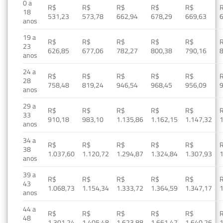
0 a
R$
R$
R$
R$
R$
18
531,23
573,78
662,94
678,29
669,63
anos
19 a
R$
R$
R$
R$
R$
23
626,85
677,06
782,27
800,38
790,16
anos
24 a
R$
R$
R$
R$
R$
28
758,48
819,24
946,54
968,45
956,09
anos
29 a
R$
R$
R$
R$
R$
33
910,18
983,10
1.135,86
1.162,15
1.147,32
1
anos
34 a
R$
R$
R$
R$
R$
38
1.037,60
1.120,72
1.294,87
1.324,84
1.307,93
1
anos
39 a
R$
R$
R$
R$
R$
43
1.068,73
1.154,34
1.333,72
1.364,59
1.347,17
1
anos
44 a
R$
R$
R$
R$
R$
48
1.301,24
1.405,48
1.623,88
1.661,47
1.640,26
1