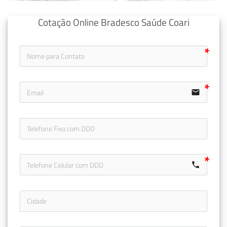
Cotação Online Bradesco Saúde Coari
email
icon-ph
call