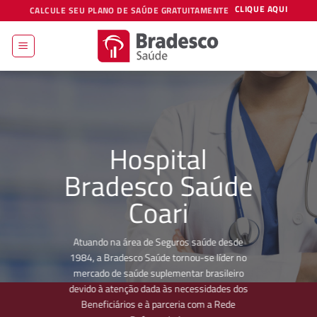
Skip
CLIQUE AQUI
CALCULE SEU PLANO DE SAÚDE GRATUITAMENTE
to
content
Hospital
Bradesco Saúde
Coari
Atuando na área de Seguros saúde desde
1984, a Bradesco Saúde tornou-se líder no
mercado de saúde suplementar brasileiro
devido à atenção dada às necessidades dos
Beneficiários e à parceria com a Rede