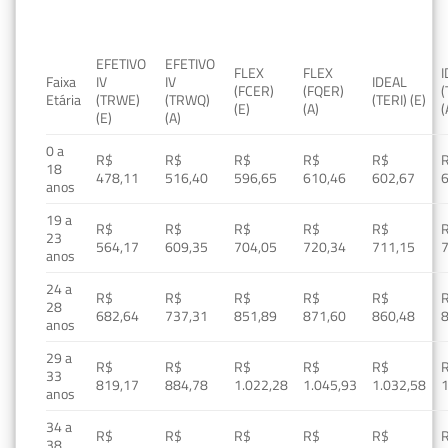
EFETIVO
EFETIVO
FLEX
FLEX
Faixa
IV
IV
IDEAL
(FCER)
(FQER)
(
Etária
(TRWE)
(TRWQ)
(TERI) (E)
(E)
(A)
(
(E)
(A)
0 a
R$
R$
R$
R$
R$
18
478,11
516,40
596,65
610,46
602,67
anos
19 a
R$
R$
R$
R$
R$
23
564,17
609,35
704,05
720,34
711,15
anos
24 a
R$
R$
R$
R$
R$
28
682,64
737,31
851,89
871,60
860,48
anos
29 a
R$
R$
R$
R$
R$
33
819,17
884,78
1.022,28
1.045,93
1.032,58
1
anos
34 a
R$
R$
R$
R$
R$
38