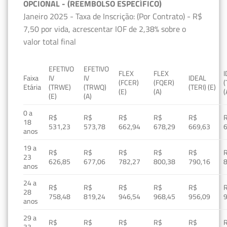
OPCIONAL - (REEMBOLSO ESPECÍFICO)
Janeiro 2025 - Taxa de Inscrição: (Por Contrato) - R$
7,50 por vida, acrescentar IOF de 2,38% sobre o
valor total final
EFETIVO
EFETIVO
FLEX
FLEX
Faixa
IV
IV
IDEAL
(FCER)
(FQER)
(
Etária
(TRWE)
(TRWQ)
(TERI) (E)
(E)
(A)
(
(E)
(A)
0 a
R$
R$
R$
R$
R$
18
531,23
573,78
662,94
678,29
669,63
anos
19 a
R$
R$
R$
R$
R$
23
626,85
677,06
782,27
800,38
790,16
anos
24 a
R$
R$
R$
R$
R$
28
758,48
819,24
946,54
968,45
956,09
anos
29 a
R$
R$
R$
R$
R$
33