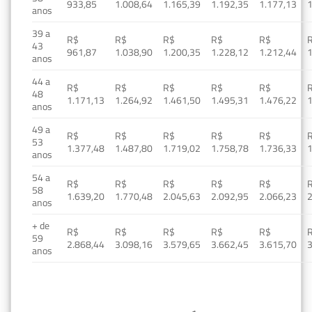
933,85
1.008,64
1.165,39
1.192,35
1.177,13
1
anos
39 a
R$
R$
R$
R$
R$
43
961,87
1.038,90
1.200,35
1.228,12
1.212,44
1
anos
44 a
R$
R$
R$
R$
R$
48
1.171,13
1.264,92
1.461,50
1.495,31
1.476,22
1
anos
49 a
R$
R$
R$
R$
R$
53
1.377,48
1.487,80
1.719,02
1.758,78
1.736,33
1
anos
54 a
R$
R$
R$
R$
R$
58
1.639,20
1.770,48
2.045,63
2.092,95
2.066,23
2
anos
+ de
R$
R$
R$
R$
R$
59
2.868,44
3.098,16
3.579,65
3.662,45
3.615,70
3
anos