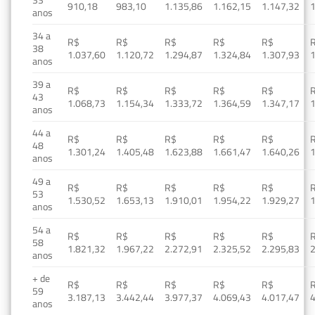
910,18
983,10
1.135,86
1.162,15
1.147,32
1
anos
34 a
R$
R$
R$
R$
R$
38
1.037,60
1.120,72
1.294,87
1.324,84
1.307,93
1
anos
39 a
R$
R$
R$
R$
R$
43
1.068,73
1.154,34
1.333,72
1.364,59
1.347,17
1
anos
44 a
R$
R$
R$
R$
R$
48
1.301,24
1.405,48
1.623,88
1.661,47
1.640,26
1
anos
49 a
R$
R$
R$
R$
R$
53
1.530,52
1.653,13
1.910,01
1.954,22
1.929,27
1
anos
54 a
R$
R$
R$
R$
R$
58
1.821,32
1.967,22
2.272,91
2.325,52
2.295,83
2
anos
+ de
R$
R$
R$
R$
R$
59
3.187,13
3.442,44
3.977,37
4.069,43
4.017,47
4
anos