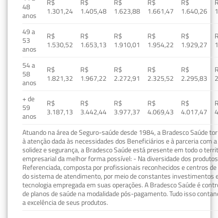
R$
R$
R$
R$
R$
48
1.301,24
1.405,48
1.623,88
1.661,47
1.640,26
1
anos
49 a
R$
R$
R$
R$
R$
53
1.530,52
1.653,13
1.910,01
1.954,22
1.929,27
1
anos
54 a
R$
R$
R$
R$
R$
58
1.821,32
1.967,22
2.272,91
2.325,52
2.295,83
2
anos
+ de
R$
R$
R$
R$
R$
59
3.187,13
3.442,44
3.977,37
4.069,43
4.017,47
4
anos
Atuando na área de Seguro-saúde desde 1984, a Bradesco Saúde torn
à atenção dada às necessidades dos Beneficiários e à parceria com a 
solidez e segurança, a Bradesco Saúde está presente em todo o terri
empresarial da melhor forma possível: - Na diversidade dos produto
Referenciada, composta por profissionais reconhecidos e centros de
do sistema de atendimento, por meio de constantes investimentos e
tecnologia empregada em suas operações. A Bradesco Saúde é contro
de planos de saúde na modalidade pós-pagamento. Tudo isso contand
a excelência de seus produtos.