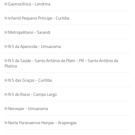
H Gastroclínica - Londrina
H Infantil Pequeno Príncipe - Curitiba
H Metropolitano - Sarandi
H N S da Aparecida - Umuarama
H N S da Saúde - Santo Antônio da Platir - PR - Santo Antônio da
Platina
H N S das Graças - Curitiba
H N S do Rocio - Campo Largo
H Norospar - Umuarama
H Norte Paranaense Honpar - Arapongas