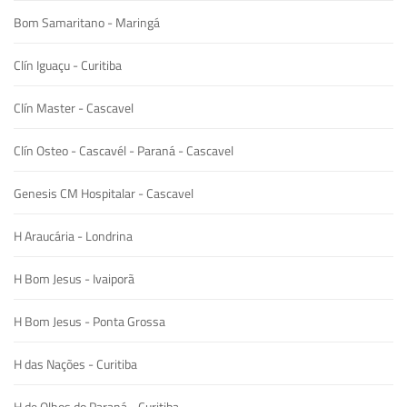
Bom Samaritano - Maringá
Clín Iguaçu - Curitiba
Clín Master - Cascavel
Clín Osteo - Cascavél - Paraná - Cascavel
Genesis CM Hospitalar - Cascavel
H Araucária - Londrina
H Bom Jesus - Ivaiporã
H Bom Jesus - Ponta Grossa
H das Nações - Curitiba
H de Olhos do Paraná - Curitiba