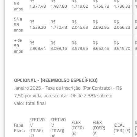
R$
R$
R$
R$
R$
53
1.377,48
1.487,80
1.719,02
1.758,78
1.736,33
1
anos
54 a
R$
R$
R$
R$
R$
58
1.639,20
1.770,48
2.045,63
2.092,95
2.066,23
2
anos
+ de
R$
R$
R$
R$
R$
59
2.868,44
3.098,16
3.579,65
3.662,45
3.615,70
3
anos
OPCIONAL - (REEMBOLSO ESPECÍFICO)
Janeiro 2025 - Taxa de Inscrição: (Por Contrato) - R$
7,50 por vida, acrescentar IOF de 2,38% sobre o
valor total final
EFETIVO
EFETIVO
FLEX
FLEX
Faixa
IV
IV
IDEAL
(FCER)
(FQER)
(
Etária
(TRWE)
(TRWQ)
(TERI) (E)
(E)
(A)
(
(E)
(A)