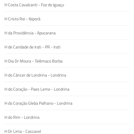
H Costa Cavalcanti - Foz do Iguaçu
H Cristo Rei - Ibiporã
H da Providência - Apucarana
H de Caridade de Irati - PR - Irati
H Dia Dr Moura - Telêmaco Borba
H do Câncer de Londrina - Londrina
H do Coração - Paes Leme - Londrina
H do Coração Gleba Palhano - Londrina
H do Rim - Londrina
H Dr Lima - Cascavel