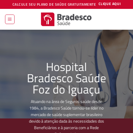
Skip
CLIQUE AQUI
CALCULE SEU PLANO DE SAÚDE GRATUITAMENTE
to
content
Hospital
Bradesco Saúde
Foz do Iguaçu
Atuando na área de Seguros saúde desde
1984, a Bradesco Saúde tornou-se líder no
mercado de saúde suplementar brasileiro
devido à atenção dada às necessidades dos
Beneficiários e à parceria com a Rede