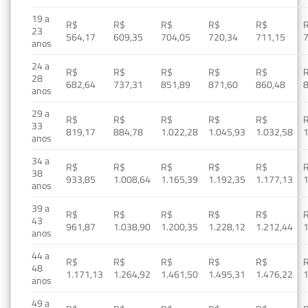
19 a
R$
R$
R$
R$
R$
23
564,17
609,35
704,05
720,34
711,15
anos
24 a
R$
R$
R$
R$
R$
28
682,64
737,31
851,89
871,60
860,48
anos
29 a
R$
R$
R$
R$
R$
33
819,17
884,78
1.022,28
1.045,93
1.032,58
1
anos
34 a
R$
R$
R$
R$
R$
38
933,85
1.008,64
1.165,39
1.192,35
1.177,13
1
anos
39 a
R$
R$
R$
R$
R$
43
961,87
1.038,90
1.200,35
1.228,12
1.212,44
1
anos
44 a
R$
R$
R$
R$
R$
48
1.171,13
1.264,92
1.461,50
1.495,31
1.476,22
1
anos
49 a