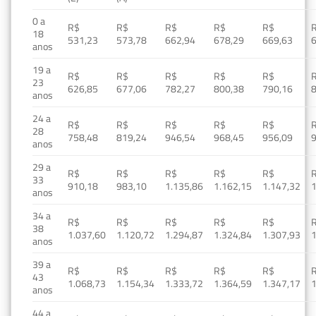
0 a
R$
R$
R$
R$
R$
18
531,23
573,78
662,94
678,29
669,63
anos
19 a
R$
R$
R$
R$
R$
23
626,85
677,06
782,27
800,38
790,16
anos
24 a
R$
R$
R$
R$
R$
28
758,48
819,24
946,54
968,45
956,09
anos
29 a
R$
R$
R$
R$
R$
33
910,18
983,10
1.135,86
1.162,15
1.147,32
1
anos
34 a
R$
R$
R$
R$
R$
38
1.037,60
1.120,72
1.294,87
1.324,84
1.307,93
1
anos
39 a
R$
R$
R$
R$
R$
43
1.068,73
1.154,34
1.333,72
1.364,59
1.347,17
1
anos
44 a