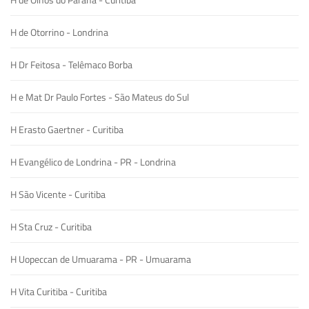
H de Otorrino - Londrina
H Dr Feitosa - Telêmaco Borba
H e Mat Dr Paulo Fortes - São Mateus do Sul
H Erasto Gaertner - Curitiba
H Evangélico de Londrina - PR - Londrina
H São Vicente - Curitiba
H Sta Cruz - Curitiba
H Uopeccan de Umuarama - PR - Umuarama
H Vita Curitiba - Curitiba