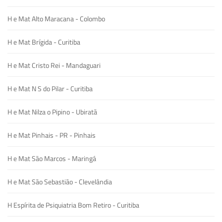
H e Mat Alto Maracana - Colombo
H e Mat Brígida - Curitiba
H e Mat Cristo Rei - Mandaguari
H e Mat N S do Pilar - Curitiba
H e Mat Nilza o Pipino - Ubiratã
H e Mat Pinhais - PR - Pinhais
H e Mat São Marcos - Maringá
H e Mat São Sebastião - Clevelândia
H Espírita de Psiquiatria Bom Retiro - Curitiba