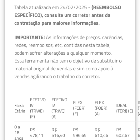
Tabela atualizada em 24/02/2025 -
(REEMBOLSO
ESPECÍFICO), consulte um corretor antes da
contratação para maiores informações.
IMPORTANTE!
As informações de preços, carências,
redes, reembolsos, etc, contidas nesta tabela,
podem sofrer alterações a qualquer momento.
Esta ferramenta não tem o objetivo de substituir o
material original de vendas e sim como apoio à
vendas agilizando o trabalho do corretor.
EFETIVO
EFETIVO
FLEX
FLEX
Faixa
IV
IV
IDEAL
(FCER)
(FQER)
(
Etária
(TRWE)
(TRWQ)
(TERI) (E)
(E)
(A)
(
(E)
(A)
0 a
R$
R$
R$
R$
R$
18
478,11
516,40
596,65
610,46
602,67
anos