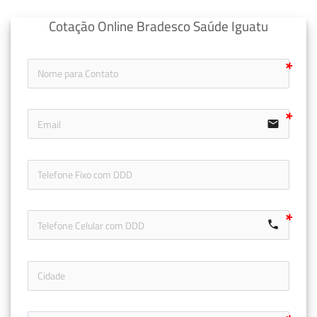
Cotação Online Bradesco Saúde Iguatu
email
icon-ph
call