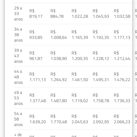
29 a
R$
R$
R$
R$
R$
33
819,17
884,78
1.022,28
1.045,93
1.032,58
1
anos
34 a
R$
R$
R$
R$
R$
38
933,85
1.008,64
1.165,39
1.192,35
1.177,13
1
anos
39 a
R$
R$
R$
R$
R$
43
961,87
1.038,90
1.200,35
1.228,12
1.212,44
1
anos
44 a
R$
R$
R$
R$
R$
48
1.171,13
1.264,92
1.461,50
1.495,31
1.476,22
1
anos
49 a
R$
R$
R$
R$
R$
53
1.377,48
1.487,80
1.719,02
1.758,78
1.736,33
1
anos
54 a
R$
R$
R$
R$
R$
58
1.639,20
1.770,48
2.045,63
2.092,95
2.066,23
2
anos
+ de