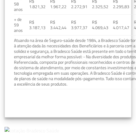
R$
R$
R$
R$
R$
58
1.821,32
1.967,22
2.272,91
2.325,52
2.295,83
2
anos
+ de
R$
R$
R$
R$
R$
59
3.187,13
3.442,44
3.977,37
4.069,43
4.017,47
4
anos
Atuando na área de Seguro-saúde desde 1984, a Bradesco Saúde torn
à atenção dada às necessidades dos Beneficiários e à parceria com a 
solidez e segurança, a Bradesco Saúde está presente em todo o terri
empresarial da melhor forma possível: - Na diversidade dos produto
Referenciada, composta por profissionais reconhecidos e centros de
do sistema de atendimento, por meio de constantes investimentos e
tecnologia empregada em suas operações. A Bradesco Saúde é contro
de planos de saúde na modalidade pós-pagamento. Tudo isso contand
a excelência de seus produtos.