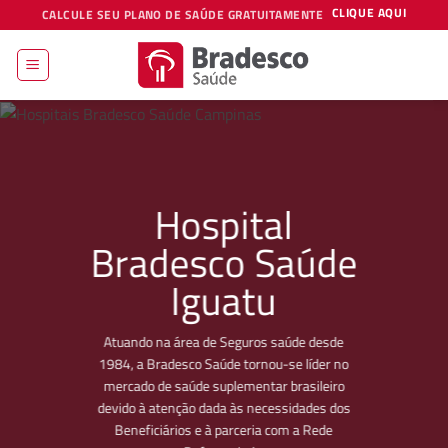
Skip
CLIQUE AQUI
CALCULE SEU PLANO DE SAÚDE GRATUITAMENTE
to
content
Hospital
Bradesco Saúde
Iguatu
Atuando na área de Seguros saúde desde
1984, a Bradesco Saúde tornou-se líder no
mercado de saúde suplementar brasileiro
devido à atenção dada às necessidades dos
Beneficiários e à parceria com a Rede