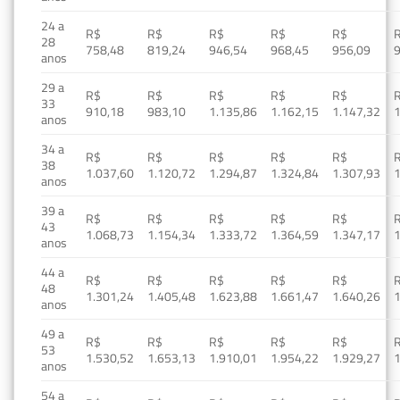
24 a
R$
R$
R$
R$
R$
28
758,48
819,24
946,54
968,45
956,09
anos
29 a
R$
R$
R$
R$
R$
33
910,18
983,10
1.135,86
1.162,15
1.147,32
1
anos
34 a
R$
R$
R$
R$
R$
38
1.037,60
1.120,72
1.294,87
1.324,84
1.307,93
1
anos
39 a
R$
R$
R$
R$
R$
43
1.068,73
1.154,34
1.333,72
1.364,59
1.347,17
1
anos
44 a
R$
R$
R$
R$
R$
48
1.301,24
1.405,48
1.623,88
1.661,47
1.640,26
1
anos
49 a
R$
R$
R$
R$
R$
53
1.530,52
1.653,13
1.910,01
1.954,22
1.929,27
1
anos
54 a