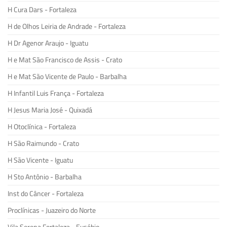
H Cura Dars - Fortaleza
H de Olhos Leiria de Andrade - Fortaleza
H Dr Agenor Araujo - Iguatu
H e Mat São Francisco de Assis - Crato
H e Mat São Vicente de Paulo - Barbalha
H Infantil Luis França - Fortaleza
H Jesus Maria José - Quixadá
H Otoclínica - Fortaleza
H São Raimundo - Crato
H São Vicente - Iguatu
H Sto Antônio - Barbalha
Inst do Câncer - Fortaleza
Proclínicas - Juazeiro do Norte