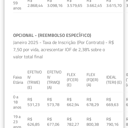
R$
R$
R$
R$
R$
59
2.868,44
3.098,16
3.579,65
3.662,45
3.615,70
3
anos
OPCIONAL - (REEMBOLSO ESPECÍFICO)
Janeiro 2025 - Taxa de Inscrição: (Por Contrato) - R$
7,50 por vida, acrescentar IOF de 2,38% sobre o
valor total final
EFETIVO
EFETIVO
FLEX
FLEX
Faixa
IV
IV
IDEAL
(FCER)
(FQER)
(
Etária
(TRWE)
(TRWQ)
(TERI) (E)
(E)
(A)
(
(E)
(A)
0 a
R$
R$
R$
R$
R$
18
531,23
573,78
662,94
678,29
669,63
anos
19 a
R$
R$
R$
R$
R$
23
626,85
677,06
782,27
800,38
790,16
anos