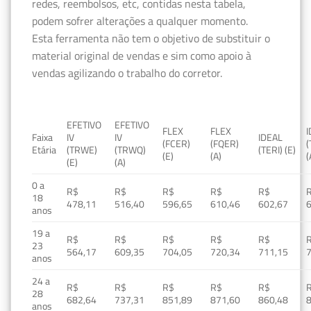
redes, reembolsos, etc, contidas nesta tabela,
podem sofrer alterações a qualquer momento.
Esta ferramenta não tem o objetivo de substituir o
material original de vendas e sim como apoio à
vendas agilizando o trabalho do corretor.
EFETIVO
EFETIVO
FLEX
FLEX
Faixa
IV
IV
IDEAL
(FCER)
(FQER)
(
Etária
(TRWE)
(TRWQ)
(TERI) (E)
(E)
(A)
(
(E)
(A)
0 a
R$
R$
R$
R$
R$
18
478,11
516,40
596,65
610,46
602,67
anos
19 a
R$
R$
R$
R$
R$
23
564,17
609,35
704,05
720,34
711,15
anos
24 a
R$
R$
R$
R$
R$
28
682,64
737,31
851,89
871,60
860,48
anos