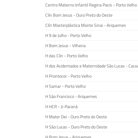
Centro Materno Infantil Regina Pacis - Porto Velho
Clín Bom Jesus - Ouro Preto do Oeste
Clín Masterplástica Monte Sinai - Ariquemes
H 9 de Julho - Porto Velho
H Bom Jesus - Vilhena
H das Clín - Porto Velho
H dos Acidentados e Maternidade São Lucas - Caco
H Prontocor - Porto Velho
H Samar - Porto Velho
H São Francisco - Ariquemes
H HCR - Ji-Paraná
H Mater Dei - Ouro Preto do Oeste
H São Lucas - Ouro Preto do Oeste
H Bom Jesus - Ariquemes