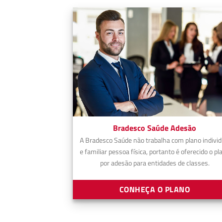
Bradesco Saúde Adesão
A Bradesco Saúde não trabalha com plano individ
e familiar pessoa física, portanto é oferecido o pl
por adesão para entidades de classes.
CONHEÇA O PLANO