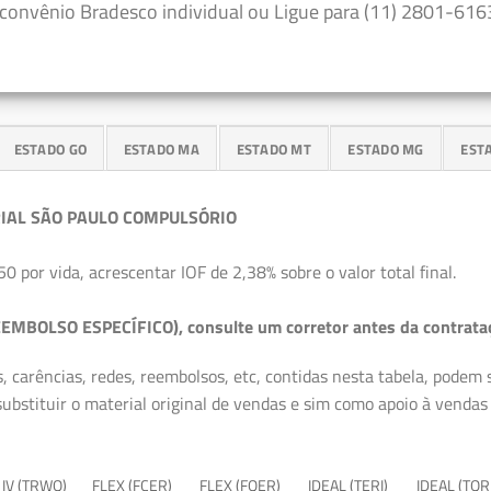
convênio Bradesco individual ou Ligue para (11) 2801-6163
ESTADO GO
ESTADO MA
ESTADO MT
ESTADO MG
EST
IAL SÃO PAULO COMPULSÓRIO
50 por vida, acrescentar IOF de 2,38% sobre o valor total final.
EMBOLSO ESPECÍFICO), consulte um corretor antes da contrata
, carências, redes, reembolsos, etc, contidas nesta tabela, podem
ubstituir o material original de vendas e sim como apoio à vendas a
 IV (TRWQ)
FLEX (FCER)
FLEX (FQER)
IDEAL (TERI)
IDEAL (TQR