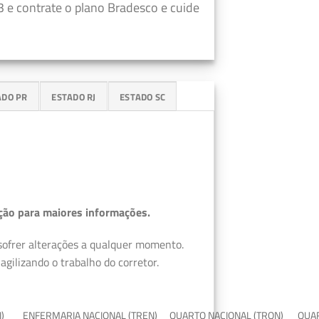
 e contrate o plano Bradesco e cuide
ADO PR
ESTADO RJ
ESTADO SC
ção para maiores informações.
 sofrer alterações a qualquer momento.
gilizando o trabalho do corretor.
I)
ENFERMARIA NACIONAL (TREN)
QUARTO NACIONAL (TRQN)
QUAR