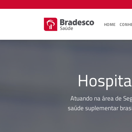
Skip
to
content
HOME
CONHE
Hospita
Atuando na área de Se
saúde suplementar brasi