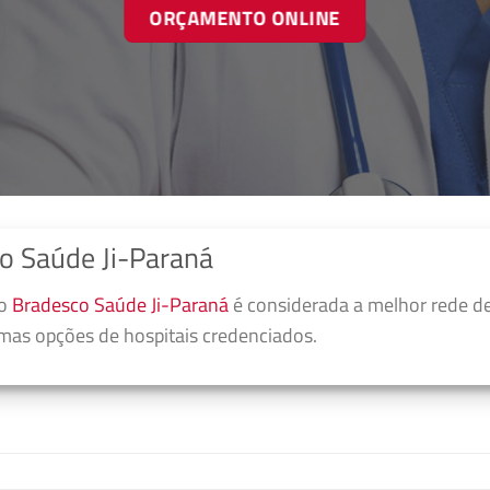
ORÇAMENTO ONLINE
o Saúde Ji-Paraná
no
Bradesco Saúde Ji-Paraná
é considerada a melhor rede d
umas opções de hospitais credenciados.