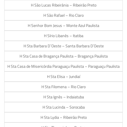
H São Lucas Ribeirânia – Ribeirão Preto
H São Rafael – Rio Claro
H Senhor Bom Jesus – Monte Azul Paulista
H Sírio Libanês – Itatiba
H Sta Barbara D´Oeste – Santa Barbara D`Oeste
H Sta Casa de Bragança Paulista – Bragança Paulista
H Sta Casa de Misericórdia Paraguaçu Paulista – Paraguaçu Paulista
H Sta Elisa – Jundiaí
H Sta Filomena – Rio Claro
H Sta Ignês – Indaiatuba
H Sta Lucinda – Sorocaba
H Sta Lydia – Ribeirão Preto