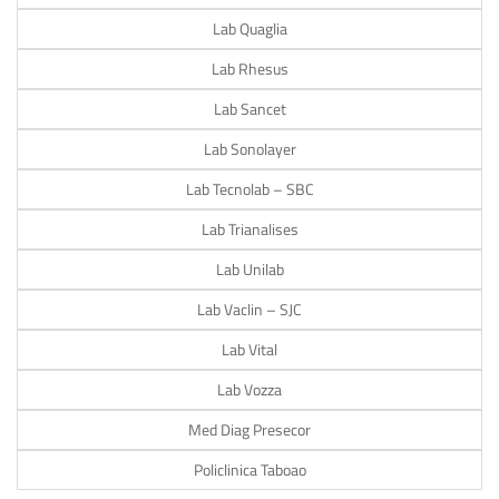
Lab Quaglia
Lab Rhesus
Lab Sancet
Lab Sonolayer
Lab Tecnolab – SBC
Lab Trianalises
Lab Unilab
Lab Vaclin – SJC
Lab Vital
Lab Vozza
Med Diag Presecor
Policlinica Taboao