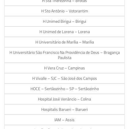
H Sta Therezinha – Brotas
H Sto Antônio – Votorantim
H Unimed Birigui – Birigui
H Unimed de Lorena – Lorena
H Universitário de Marília – Marília
H Universitário São Francisco Na Providência de Deus – Bragança
Paulista
H Vera Cruz – Campinas
H Vivalle – SJC – São José dos Campos
HOCE – Sertãozinho – SP – Sertãozinho
Hospital José Venâncio – Colina
Hospitalis Barueri – Barueri
IAM – Assis