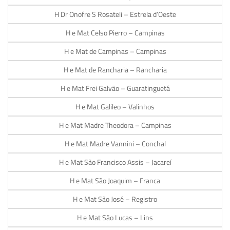
H Dr Onofre S Rosateli – Estrela d’Oeste
H e Mat Celso Pierro – Campinas
H e Mat de Campinas – Campinas
H e Mat de Rancharia – Rancharia
H e Mat Frei Galvão – Guaratinguetá
H e Mat Galileo – Valinhos
H e Mat Madre Theodora – Campinas
H e Mat Madre Vannini – Conchal
H e Mat São Francisco Assis – Jacareí
H e Mat São Joaquim – Franca
H e Mat São José – Registro
H e Mat São Lucas – Lins