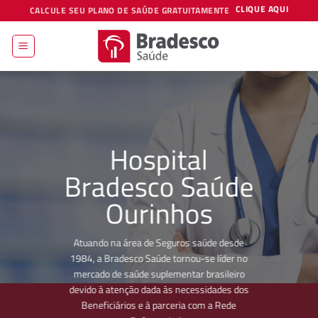
Skip
CLIQUE AQUI
CALCULE SEU PLANO DE SAÚDE GRATUITAMENTE
to
content
Hospital
Bradesco Saúde
Ourinhos
Atuando na área de Seguros saúde desde
1984, a Bradesco Saúde tornou-se líder no
mercado de saúde suplementar brasileiro
devido à atenção dada às necessidades dos
Beneficiários e à parceria com a Rede