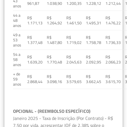
43
961,87
1.038,90
1.200,35
1.228,12
1.212,44
1
anos
44 a
R$
R$
R$
R$
R$
48
1.171,13
1.264,92
1.461,50
1.495,31
1.476,22
1
anos
49 a
R$
R$
R$
R$
R$
53
1.377,48
1.487,80
1.719,02
1.758,78
1.736,33
1
anos
54 a
R$
R$
R$
R$
R$
58
1.639,20
1.770,48
2.045,63
2.092,95
2.066,23
2
anos
+ de
R$
R$
R$
R$
R$
59
2.868,44
3.098,16
3.579,65
3.662,45
3.615,70
3
anos
OPCIONAL - (REEMBOLSO ESPECÍFICO)
Janeiro 2025 - Taxa de Inscrição: (Por Contrato) - R$
7,50 por vida, acrescentar IOF de 2,38% sobre o