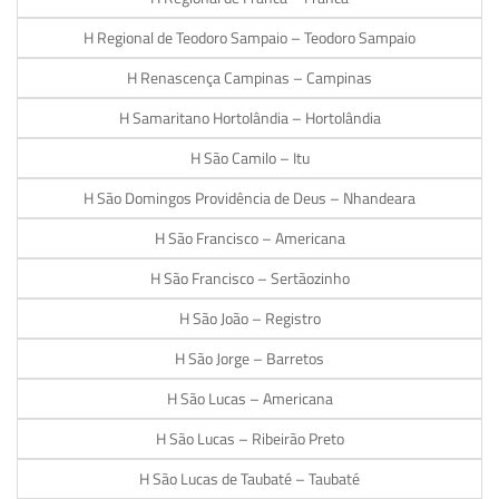
H Regional de Teodoro Sampaio – Teodoro Sampaio
H Renascença Campinas – Campinas
H Samaritano Hortolândia – Hortolândia
H São Camilo – Itu
H São Domingos Providência de Deus – Nhandeara
H São Francisco – Americana
H São Francisco – Sertãozinho
H São João – Registro
H São Jorge – Barretos
H São Lucas – Americana
H São Lucas – Ribeirão Preto
H São Lucas de Taubaté – Taubaté