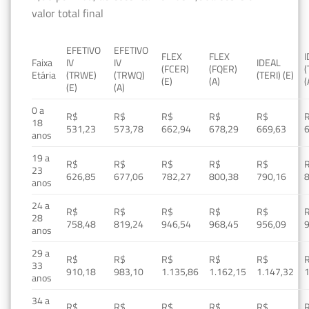
valor total final
EFETIVO
EFETIVO
FLEX
FLEX
Faixa
IV
IV
IDEAL
(FCER)
(FQER)
(
Etária
(TRWE)
(TRWQ)
(TERI) (E)
(E)
(A)
(
(E)
(A)
0 a
R$
R$
R$
R$
R$
18
531,23
573,78
662,94
678,29
669,63
anos
19 a
R$
R$
R$
R$
R$
23
626,85
677,06
782,27
800,38
790,16
anos
24 a
R$
R$
R$
R$
R$
28
758,48
819,24
946,54
968,45
956,09
anos
29 a
R$
R$
R$
R$
R$
33
910,18
983,10
1.135,86
1.162,15
1.147,32
1
anos
34 a
R$
R$
R$
R$
R$