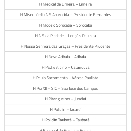
H Medical de Limeira – Limeira
H Misericórdia N S Aparecida – Presidente Bernardes
H Modelo Sorocaba – Sorocaba
H N S da Piedade – Lençóis Paulista
H Nossa Senhora das Graças – Presidente Prudente
H Novo Atibaia – Atibaia
H Padre Albino – Catanduva
H Paulo Sacramento – Várzea Paulista
H Pio XII – SJC – São José dos Campos
H Pitangueiras – Jundiaí
H Policlín – Jacareí
H Policlín Taubaté – Taubaté
H Regional de Franca – Franca