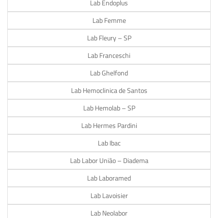
Lab Endoplus
Lab Femme
Lab Fleury – SP
Lab Franceschi
Lab Ghelfond
Lab Hemoclinica de Santos
Lab Hemolab – SP
Lab Hermes Pardini
Lab Ibac
Lab Labor União – Diadema
Lab Laboramed
Lab Lavoisier
Lab Neolabor