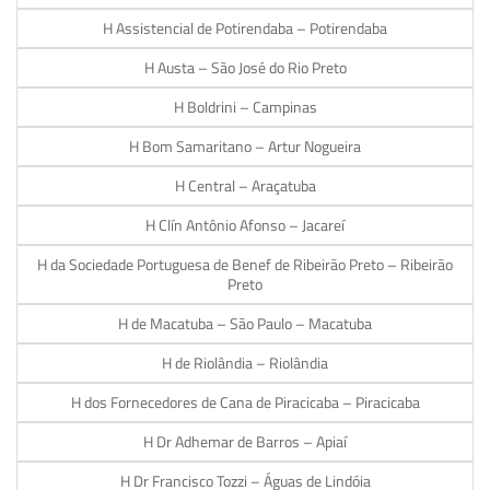
H Assistencial de Potirendaba – Potirendaba
H Austa – São José do Rio Preto
H Boldrini – Campinas
H Bom Samaritano – Artur Nogueira
H Central – Araçatuba
H Clín Antônio Afonso – Jacareí
H da Sociedade Portuguesa de Benef de Ribeirão Preto – Ribeirão
Preto
H de Macatuba – São Paulo – Macatuba
H de Riolândia – Riolândia
H dos Fornecedores de Cana de Piracicaba – Piracicaba
H Dr Adhemar de Barros – Apiaí
H Dr Francisco Tozzi – Águas de Lindóia