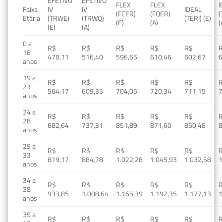
EFETIVO
EFETIVO
FLEX
FLEX
Faixa
IV
IV
IDEAL
(FCER)
(FQER)
(
Etária
(TRWE)
(TRWQ)
(TERI) (E)
(E)
(A)
(
(E)
(A)
0 a
R$
R$
R$
R$
R$
18
478,11
516,40
596,65
610,46
602,67
anos
19 a
R$
R$
R$
R$
R$
23
564,17
609,35
704,05
720,34
711,15
anos
24 a
R$
R$
R$
R$
R$
28
682,64
737,31
851,89
871,60
860,48
anos
29 a
R$
R$
R$
R$
R$
33
819,17
884,78
1.022,28
1.045,93
1.032,58
1
anos
34 a
R$
R$
R$
R$
R$
38
933,85
1.008,64
1.165,39
1.192,35
1.177,13
1
anos
39 a
R$
R$
R$
R$
R$