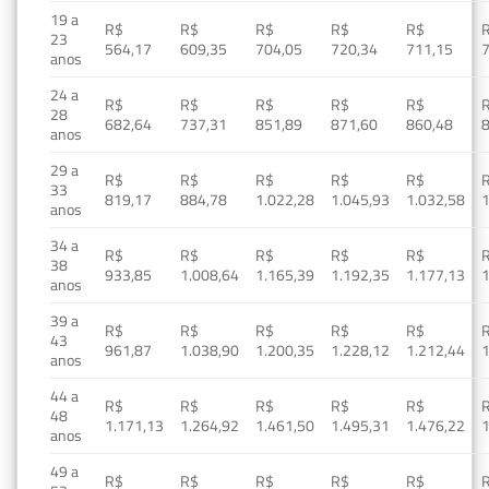
19 a
R$
R$
R$
R$
R$
23
564,17
609,35
704,05
720,34
711,15
anos
24 a
R$
R$
R$
R$
R$
28
682,64
737,31
851,89
871,60
860,48
anos
29 a
R$
R$
R$
R$
R$
33
819,17
884,78
1.022,28
1.045,93
1.032,58
1
anos
34 a
R$
R$
R$
R$
R$
38
933,85
1.008,64
1.165,39
1.192,35
1.177,13
1
anos
39 a
R$
R$
R$
R$
R$
43
961,87
1.038,90
1.200,35
1.228,12
1.212,44
1
anos
44 a
R$
R$
R$
R$
R$
48
1.171,13
1.264,92
1.461,50
1.495,31
1.476,22
1
anos
49 a
R$
R$
R$
R$
R$