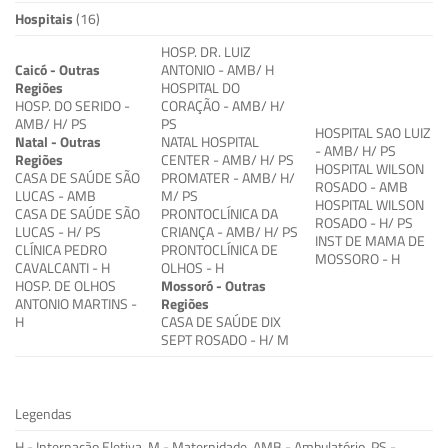
Hospitais
(16)
HOSP. DR. LUIZ
Caicó - Outras
ANTONIO - AMB/ H
Regiões
HOSPITAL DO
HOSP. DO SERIDO -
CORAÇÃO - AMB/ H/
AMB/ H/ PS
PS
HOSPITAL SAO LUIZ
Natal - Outras
NATAL HOSPITAL
- AMB/ H/ PS
Regiões
CENTER - AMB/ H/ PS
HOSPITAL WILSON
CASA DE SAÚDE SÃO
PROMATER - AMB/ H/
ROSADO - AMB
LUCAS - AMB
M/ PS
HOSPITAL WILSON
CASA DE SAÚDE SÃO
PRONTOCLÍNICA DA
ROSADO - H/ PS
LUCAS - H/ PS
CRIANÇA - AMB/ H/ PS
INST DE MAMA DE
CLÍNICA PEDRO
PRONTOCLÍNICA DE
MOSSORO - H
CAVALCANTI - H
OLHOS - H
HOSP. DE OLHOS
Mossoró - Outras
ANTONIO MARTINS -
Regiões
H
CASA DE SAÚDE DIX
SEPT ROSADO - H/ M
Legendas
H - Internação Eletiva, M - Maternidade, AMB - Ambulatório, PS -