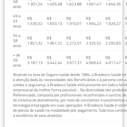
48
1.301,24
1.405,48
1.623,88
1.661,47
1.640,26
1
anos
49 a
R$
R$
R$
R$
R$
53
1.530,52
1.653,13
1.910,01
1.954,22
1.929,27
1
anos
54 a
R$
R$
R$
R$
R$
58
1.821,32
1.967,22
2.272,91
2.325,52
2.295,83
2
anos
+ de
R$
R$
R$
R$
R$
59
3.187,13
3.442,44
3.977,37
4.069,43
4.017,47
4
anos
Atuando na área de Seguro-saúde desde 1984, a Bradesco Saúde torn
à atenção dada às necessidades dos Beneficiários e à parceria com a 
solidez e segurança, a Bradesco Saúde está presente em todo o terri
empresarial da melhor forma possível: - Na diversidade dos produto
Referenciada, composta por profissionais reconhecidos e centros de
do sistema de atendimento, por meio de constantes investimentos e
tecnologia empregada em suas operações. A Bradesco Saúde é contro
de planos de saúde na modalidade pós-pagamento. Tudo isso contand
a excelência de seus produtos.