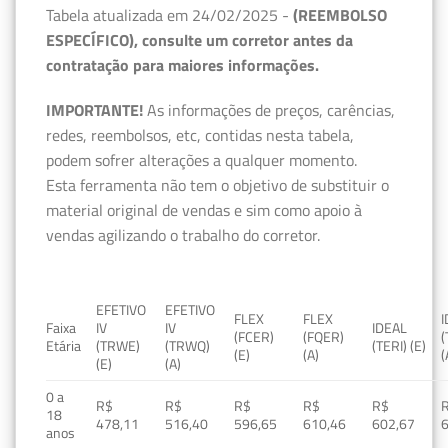
Tabela atualizada em 24/02/2025 -
(REEMBOLSO
ESPECÍFICO), consulte um corretor antes da
contratação para maiores informações.
IMPORTANTE!
As informações de preços, carências,
redes, reembolsos, etc, contidas nesta tabela,
podem sofrer alterações a qualquer momento.
Esta ferramenta não tem o objetivo de substituir o
material original de vendas e sim como apoio à
vendas agilizando o trabalho do corretor.
EFETIVO
EFETIVO
FLEX
FLEX
Faixa
IV
IV
IDEAL
(FCER)
(FQER)
(
Etária
(TRWE)
(TRWQ)
(TERI) (E)
(E)
(A)
(
(E)
(A)
0 a
R$
R$
R$
R$
R$
18
478,11
516,40
596,65
610,46
602,67
anos