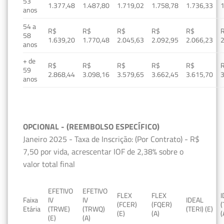
53
1.377,48
1.487,80
1.719,02
1.758,78
1.736,33
1
anos
54 a
R$
R$
R$
R$
R$
58
1.639,20
1.770,48
2.045,63
2.092,95
2.066,23
2
anos
+ de
R$
R$
R$
R$
R$
59
2.868,44
3.098,16
3.579,65
3.662,45
3.615,70
3
anos
OPCIONAL - (REEMBOLSO ESPECÍFICO)
Janeiro 2025 - Taxa de Inscrição: (Por Contrato) - R$
7,50 por vida, acrescentar IOF de 2,38% sobre o
valor total final
EFETIVO
EFETIVO
FLEX
FLEX
Faixa
IV
IV
IDEAL
(FCER)
(FQER)
(
Etária
(TRWE)
(TRWQ)
(TERI) (E)
(E)
(A)
(
(E)
(A)