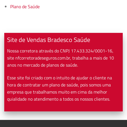
Plano de Saúde
Site de Vendas Bradesco Saúde
Nossa corretora através do CNPJ 17.433.324/0001-16,
site nfcorretoradeseguros.com.br, trabalha a mais de 10
anos no mercado de planos de saúde.
Esse site foi criado com o intuito de ajudar o cliente na
hora de contratar um plano de saúde, pois somos uma
empresa que trabalhamos muito em cima da melhor
quialidade no atendimento a todos os nossos clientes.