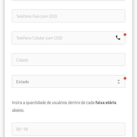
icon-ph
call
Insira a quantidade de usuários dentro de cada 
faixa etária 
abaixo.