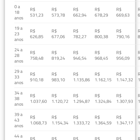
0 a
R$
R$
R$
R$
R$
18
531,23
573,78
662,94
678,29
669,63
anos
19 a
R$
R$
R$
R$
R$
23
626,85
677,06
782,27
800,38
790,16
anos
24 a
R$
R$
R$
R$
R$
28
758,48
819,24
946,54
968,45
956,09
anos
29 a
R$
R$
R$
R$
R$
33
910,18
983,10
1.135,86
1.162,15
1.147,32
1
anos
34 a
R$
R$
R$
R$
R$
38
1.037,60
1.120,72
1.294,87
1.324,84
1.307,93
1
anos
39 a
R$
R$
R$
R$
R$
43
1.068,73
1.154,34
1.333,72
1.364,59
1.347,17
1
anos
44 a
R$
R$
R$
R$
R$