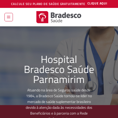
Skip
CLIQUE AQUI
CALCULE SEU PLANO DE SAÚDE GRATUITAMENTE
to
content
Hospital
Bradesco Saúde
Parnamirim
Atuando na área de Seguros saúde desde
1984, a Bradesco Saúde tornou-se líder no
mercado de saúde suplementar brasileiro
devido à atenção dada às necessidades dos
Beneficiários e à parceria com a Rede