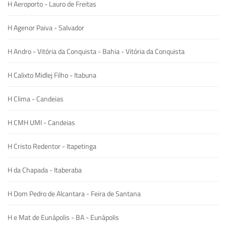
H Aeroporto - Lauro de Freitas
H Agenor Paiva - Salvador
H Andro - Vitória da Conquista - Bahia - Vitória da Conquista
H Calixto Midlej Filho - Itabuna
H Clima - Candeias
H CMH UMI - Candeias
H Cristo Redentor - Itapetinga
H da Chapada - Itaberaba
H Dom Pedro de Alcantara - Feira de Santana
H e Mat de Eunápolis - BA - Eunápolis