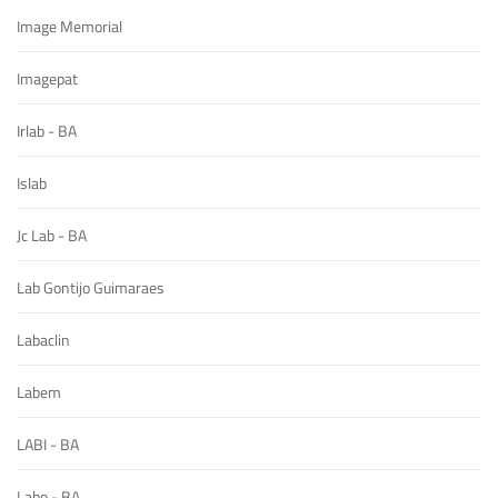
Image Memorial
Imagepat
Irlab - BA
Islab
Jc Lab - BA
Lab Gontijo Guimaraes
Labaclin
Labem
LABI - BA
Labo - BA