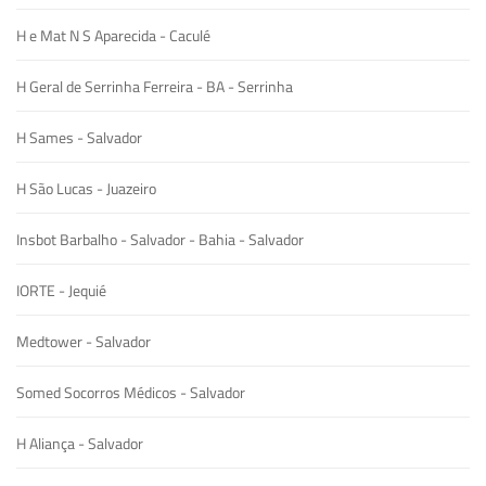
H e Mat N S Aparecida - Caculé
H Geral de Serrinha Ferreira - BA - Serrinha
H Sames - Salvador
H São Lucas - Juazeiro
Insbot Barbalho - Salvador - Bahia - Salvador
IORTE - Jequié
Medtower - Salvador
Somed Socorros Médicos - Salvador
H Aliança - Salvador