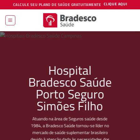
Skip
CLIQUE AQUI
CALCULE SEU PLANO DE SAÚDE GRATUITAMENTE
to
content
Hospital
Bradesco Saúde
Porto Seguro
Simões Filho
Atuando na área de Seguros saúde desde
1984, a Bradesco Saúde tornou-se líder no
mercado de saúde suplementar brasileiro
devido à atenção dada às necessidades dos