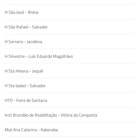
H São José - Ilhéus
H São Rafael - Salvador
H Serrano - Jacobina
H Silvestre - Luís Eduardo Magalhães
H Sta Helena - Jequié
H Sta Izabel - Salvador
HTO - Feira de Santana
Inst Brandão de Reabilitação - Vitória da Conquista
Mat Ana Catarina - Itaberaba