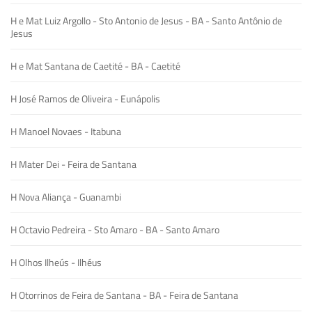
H e Mat Luiz Argollo - Sto Antonio de Jesus - BA - Santo Antônio de
Jesus
H e Mat Santana de Caetité - BA - Caetité
H José Ramos de Oliveira - Eunápolis
H Manoel Novaes - Itabuna
H Mater Dei - Feira de Santana
H Nova Aliança - Guanambi
H Octavio Pedreira - Sto Amaro - BA - Santo Amaro
H Olhos Ilheús - Ilhéus
H Otorrinos de Feira de Santana - BA - Feira de Santana