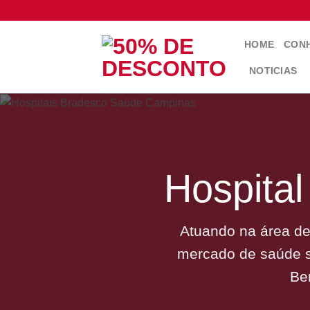
Skip
to
content
HOME
CONH
NOTICIAS
Hospita
Atuando na área de
mercado de saúde s
Be