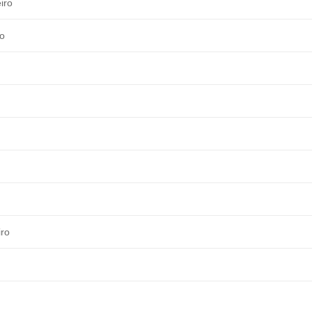
iro
ro
iro