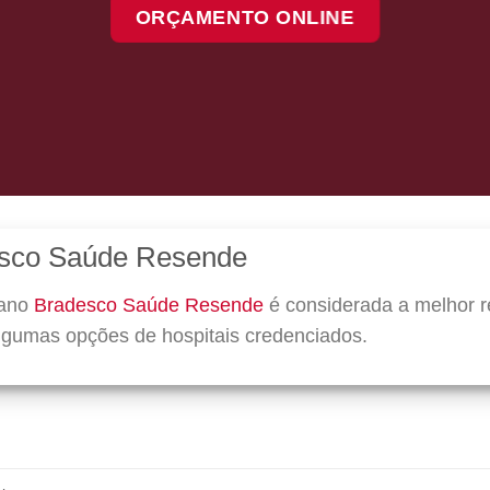
ORÇAMENTO ONLINE
esco Saúde Resende
lano
Bradesco Saúde Resende
é considerada a melhor r
algumas opções de hospitais credenciados.