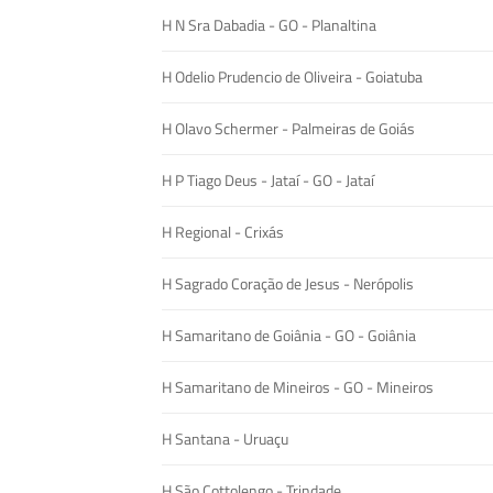
H N Sra Dabadia - GO - Planaltina
H Odelio Prudencio de Oliveira - Goiatuba
H Olavo Schermer - Palmeiras de Goiás
H P Tiago Deus - Jataí - GO - Jataí
H Regional - Crixás
H Sagrado Coração de Jesus - Nerópolis
H Samaritano de Goiânia - GO - Goiânia
H Samaritano de Mineiros - GO - Mineiros
H Santana - Uruaçu
H São Cottolengo - Trindade