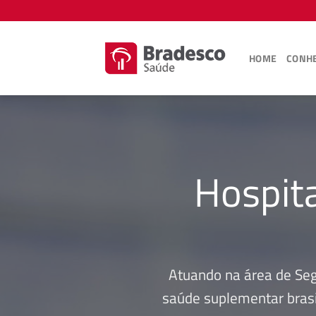
Skip
to
content
HOME
CONHE
Hospit
Atuando na área de Se
saúde suplementar brasi