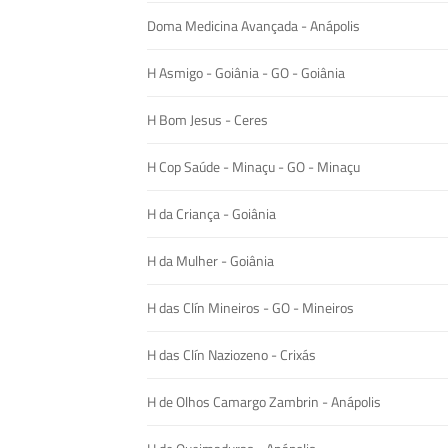
Doma Medicina Avançada - Anápolis
H Asmigo - Goiânia - GO - Goiânia
H Bom Jesus - Ceres
H Cop Saúde - Minaçu - GO - Minaçu
H da Criança - Goiânia
H da Mulher - Goiânia
H das Clín Mineiros - GO - Mineiros
H das Clín Naziozeno - Crixás
H de Olhos Camargo Zambrin - Anápolis