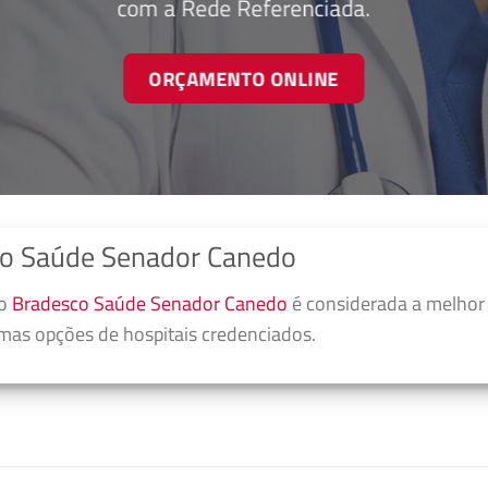
com a Rede Referenciada.
ORÇAMENTO ONLINE
co Saúde Senador Canedo
no
Bradesco Saúde Senador Canedo
é considerada a melhor 
umas opções de hospitais credenciados.