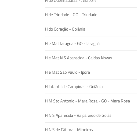
H de Queimaduras - Anápolis
H de Trindade - GO - Trindade
H do Coração - Goiânia
H e Mat Jaragua - GO - Jaraguá
H e Mat N S Aparecida - Caldas Novas
H e Mat São Paulo - Iporá
H Infantil de Campinas - Goiânia
H M Sto Antonio - Mara Rosa - GO - Mara Rosa
H N S Aparecida - Valparaíso de Goiás
H N S de Fátima - Mineiros