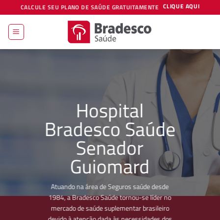
Skip
CLIQUE AQUI
CALCULE SEU PLANO DE SAÚDE GRATUITAMENTE
to
content
Hospital
Bradesco Saúde
Senador
Guiomard
Atuando na área de Seguros saúde desde
1984, a Bradesco Saúde tornou-se líder no
mercado de saúde suplementar brasileiro
devido à atenção dada às necessidades dos