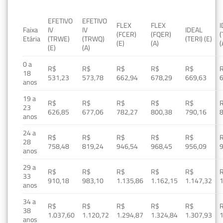
EFETIVO
EFETIVO
FLEX
FLEX
Faixa
IV
IV
IDEAL
(FCER)
(FQER)
(
Etária
(TRWE)
(TRWQ)
(TERI) (E)
(E)
(A)
(
(E)
(A)
0 a
R$
R$
R$
R$
R$
18
531,23
573,78
662,94
678,29
669,63
anos
19 a
R$
R$
R$
R$
R$
23
626,85
677,06
782,27
800,38
790,16
anos
24 a
R$
R$
R$
R$
R$
28
758,48
819,24
946,54
968,45
956,09
anos
29 a
R$
R$
R$
R$
R$
33
910,18
983,10
1.135,86
1.162,15
1.147,32
1
anos
34 a
R$
R$
R$
R$
R$
38
1.037,60
1.120,72
1.294,87
1.324,84
1.307,93
1
anos