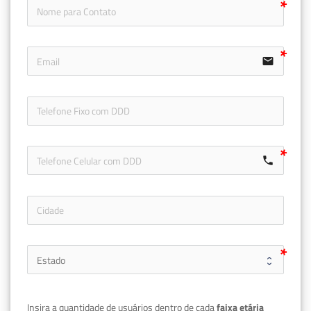
email
icon-ph
call
Insira a quantidade de usuários dentro de cada 
faixa etária 