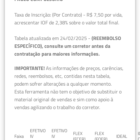
Taxa de Inscrição: (Por Contrato) - R$ 7,50 por vida,
acrescentar IOF de 2,38% sobre o valor total final.
Tabela atualizada em 24/02/2025 -
(REEMBOLSO
ESPECÍFICO), consulte um corretor antes da
contratação para maiores informações.
IMPORTANTE!
As informações de preços, carências,
redes, reembolsos, etc, contidas nesta tabela,
podem sofrer alterações a qualquer momento.
Esta ferramenta não tem o objetivo de substituir o
material original de vendas e sim como apoio à
vendas agilizando o trabalho do corretor.
EFETIVO
EFETIVO
FLEX
FLEX
Faixa
IV
IV
IDEAL
(FCER)
(FQER)
(