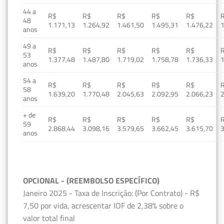
44 a
R$
R$
R$
R$
R$
48
1.171,13
1.264,92
1.461,50
1.495,31
1.476,22
1
anos
49 a
R$
R$
R$
R$
R$
53
1.377,48
1.487,80
1.719,02
1.758,78
1.736,33
1
anos
54 a
R$
R$
R$
R$
R$
58
1.639,20
1.770,48
2.045,63
2.092,95
2.066,23
2
anos
+ de
R$
R$
R$
R$
R$
59
2.868,44
3.098,16
3.579,65
3.662,45
3.615,70
3
anos
OPCIONAL - (REEMBOLSO ESPECÍFICO)
Janeiro 2025 - Taxa de Inscrição: (Por Contrato) - R$
7,50 por vida, acrescentar IOF de 2,38% sobre o
valor total final