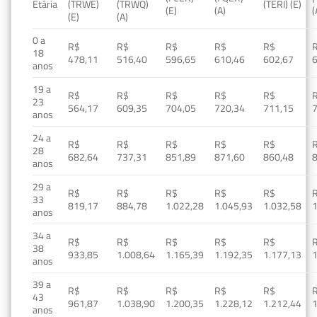
Etária
(TRWE)
(TRWQ)
(TERI) (E)
(E)
(A)
(
(E)
(A)
0 a
R$
R$
R$
R$
R$
18
478,11
516,40
596,65
610,46
602,67
anos
19 a
R$
R$
R$
R$
R$
23
564,17
609,35
704,05
720,34
711,15
anos
24 a
R$
R$
R$
R$
R$
28
682,64
737,31
851,89
871,60
860,48
anos
29 a
R$
R$
R$
R$
R$
33
819,17
884,78
1.022,28
1.045,93
1.032,58
1
anos
34 a
R$
R$
R$
R$
R$
38
933,85
1.008,64
1.165,39
1.192,35
1.177,13
1
anos
39 a
R$
R$
R$
R$
R$
43
961,87
1.038,90
1.200,35
1.228,12
1.212,44
1
anos