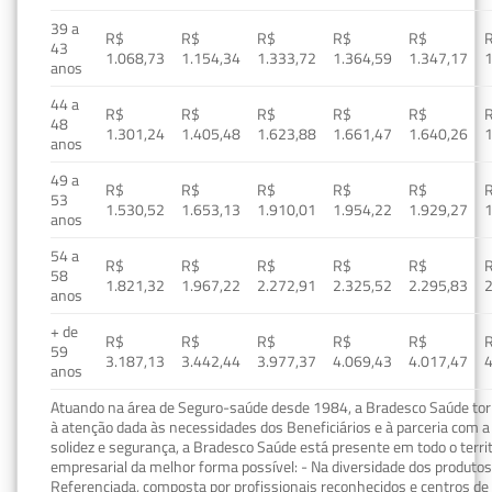
39 a
R$
R$
R$
R$
R$
43
1.068,73
1.154,34
1.333,72
1.364,59
1.347,17
1
anos
44 a
R$
R$
R$
R$
R$
48
1.301,24
1.405,48
1.623,88
1.661,47
1.640,26
1
anos
49 a
R$
R$
R$
R$
R$
53
1.530,52
1.653,13
1.910,01
1.954,22
1.929,27
1
anos
54 a
R$
R$
R$
R$
R$
58
1.821,32
1.967,22
2.272,91
2.325,52
2.295,83
2
anos
+ de
R$
R$
R$
R$
R$
59
3.187,13
3.442,44
3.977,37
4.069,43
4.017,47
4
anos
Atuando na área de Seguro-saúde desde 1984, a Bradesco Saúde torn
à atenção dada às necessidades dos Beneficiários e à parceria com a 
solidez e segurança, a Bradesco Saúde está presente em todo o terri
empresarial da melhor forma possível: - Na diversidade dos produto
Referenciada, composta por profissionais reconhecidos e centros de