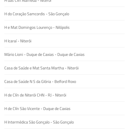
H das Clín Alameda - Niterói
H do Coração Samcordis - São Gonçalo
H e Mat Domingos Lourenço - Nilópolis
H Icaraí - Niterói
Mário Lioni - Duque de Caxias - Duque de Caxias
Casa de Saúde e Mat Santa Martha - Niterói
Casa de Saúde N S da Glória - Belford Roxo
H de Clín de Niterói CHN - RJ - Niterói
H de Clín São Vicente - Duque de Caxias
H Intermédica São Gonçalo - São Gonçalo