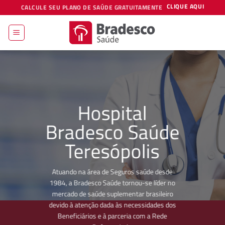
Skip
CLIQUE AQUI
CALCULE SEU PLANO DE SAÚDE GRATUITAMENTE
to
content
Hospital
Bradesco Saúde
Teresópolis
Atuando na área de Seguros saúde desde
1984, a Bradesco Saúde tornou-se líder no
mercado de saúde suplementar brasileiro
devido à atenção dada às necessidades dos
Beneficiários e à parceria com a Rede