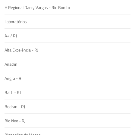
H Regional Darcy Vargas - Rio Bonito
Laboratórios
A+ / RJ
Alta Excelência - RJ
Anaclin
Angra - RJ
Baffi - RJ
Bedran - RJ
Bio Neo - RJ
Bioanalise de Macae