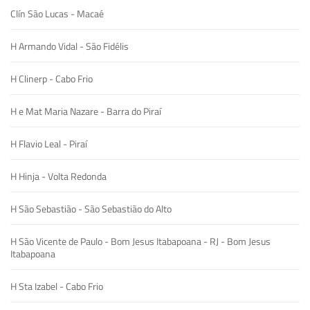
Clín São Lucas - Macaé
H Armando Vidal - São Fidélis
H Clinerp - Cabo Frio
H e Mat Maria Nazare - Barra do Piraí
H Flavio Leal - Piraí
H Hinja - Volta Redonda
H São Sebastião - São Sebastião do Alto
H São Vicente de Paulo - Bom Jesus Itabapoana - RJ - Bom Jesus
Itabapoana
H Sta Izabel - Cabo Frio