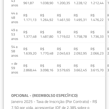
43
961,87
1.038,90
1.200,35
1.228,12
1.212,44
1
anos
44 a
R$
R$
R$
R$
R$
48
1.171,13
1.264,92
1.461,50
1.495,31
1.476,22
1
anos
49 a
R$
R$
R$
R$
R$
53
1.377,48
1.487,80
1.719,02
1.758,78
1.736,33
1
anos
54 a
R$
R$
R$
R$
R$
58
1.639,20
1.770,48
2.045,63
2.092,95
2.066,23
2
anos
+ de
R$
R$
R$
R$
R$
59
2.868,44
3.098,16
3.579,65
3.662,45
3.615,70
3
anos
OPCIONAL - (REEMBOLSO ESPECÍFICO)
Janeiro 2025 - Taxa de Inscrição: (Por Contrato) - R$
7,50 por vida, acrescentar IOF de 2,38% sobre o