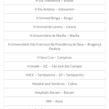
H Sta Therezinha – Brotas
H Sto Antônio – Votorantim
H Unimed Birigui – Birigui
H Unimed de Lorena – Lorena
H Universitário de Marília – Marília
H Universitário São Francisco Na Providência de Deus – Bragança
Paulista
H Vera Cruz – Campinas
H Vivalle – SJC – São José dos Campos
HOCE – Sertãozinho – SP – Sertãozinho
Hospital José Venâncio – Colina
Hospitalis Barueri – Barueri
IAM – Assis