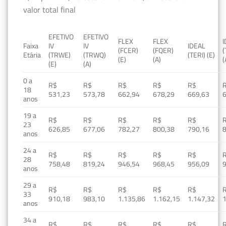
valor total final
EFETIVO
EFETIVO
FLEX
FLEX
Faixa
IV
IV
IDEAL
(FCER)
(FQER)
(
Etária
(TRWE)
(TRWQ)
(TERI) (E)
(E)
(A)
(
(E)
(A)
0 a
R$
R$
R$
R$
R$
18
531,23
573,78
662,94
678,29
669,63
anos
19 a
R$
R$
R$
R$
R$
23
626,85
677,06
782,27
800,38
790,16
anos
24 a
R$
R$
R$
R$
R$
28
758,48
819,24
946,54
968,45
956,09
anos
29 a
R$
R$
R$
R$
R$
33
910,18
983,10
1.135,86
1.162,15
1.147,32
1
anos
34 a
R$
R$
R$
R$
R$