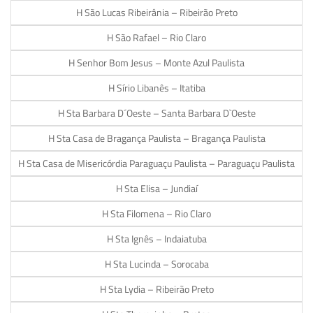
H São Lucas Ribeirânia – Ribeirão Preto
H São Rafael – Rio Claro
H Senhor Bom Jesus – Monte Azul Paulista
H Sírio Libanês – Itatiba
H Sta Barbara D´Oeste – Santa Barbara D`Oeste
H Sta Casa de Bragança Paulista – Bragança Paulista
H Sta Casa de Misericórdia Paraguaçu Paulista – Paraguaçu Paulista
H Sta Elisa – Jundiaí
H Sta Filomena – Rio Claro
H Sta Ignês – Indaiatuba
H Sta Lucinda – Sorocaba
H Sta Lydia – Ribeirão Preto