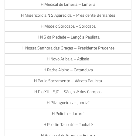
H Medical de Limeira – Limeira
H Misericórdia N S Aparecida – Presidente Bernardes
H Modelo Sorocaba – Sorocaba
H N S da Piedade – Lençóis Paulista
H Nossa Senhora das Graças – Presidente Prudente
H Novo Atibaia – Atibaia
H Padre Albino – Catanduva
H Paulo Sacramento – Várzea Paulista
H Pio XII – SJC – São José dos Campos
H Pitangueiras – Jundiaí
H Policlín – Jacareí
H Policlín Taubaté – Taubaté
H Regional de Franca – Franca