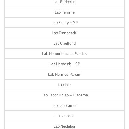
Lab Endoplus
Lab Femme
Lab Fleury – SP
Lab Franceschi
Lab Ghelfond
Lab Hemoclinica de Santos
Lab Hemolab – SP
Lab Hermes Pardini
Lab Ibac
Lab Labor União – Diadema
Lab Laboramed
Lab Lavoisier
Lab Neolabor