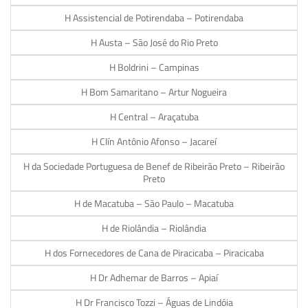
H Assistencial de Potirendaba – Potirendaba
H Austa – São José do Rio Preto
H Boldrini – Campinas
H Bom Samaritano – Artur Nogueira
H Central – Araçatuba
H Clín Antônio Afonso – Jacareí
H da Sociedade Portuguesa de Benef de Ribeirão Preto – Ribeirão
Preto
H de Macatuba – São Paulo – Macatuba
H de Riolândia – Riolândia
H dos Fornecedores de Cana de Piracicaba – Piracicaba
H Dr Adhemar de Barros – Apiaí
H Dr Francisco Tozzi – Águas de Lindóia