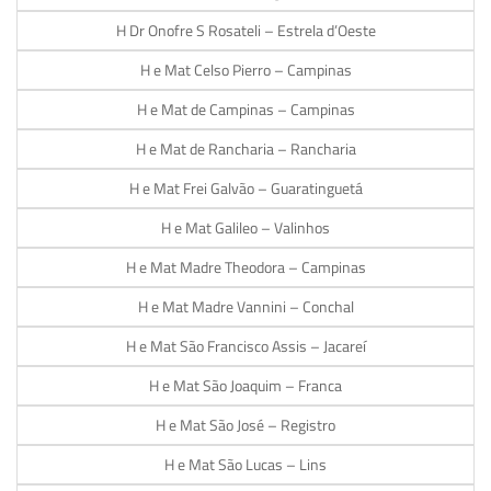
H Dr Onofre S Rosateli – Estrela d’Oeste
H e Mat Celso Pierro – Campinas
H e Mat de Campinas – Campinas
H e Mat de Rancharia – Rancharia
H e Mat Frei Galvão – Guaratinguetá
H e Mat Galileo – Valinhos
H e Mat Madre Theodora – Campinas
H e Mat Madre Vannini – Conchal
H e Mat São Francisco Assis – Jacareí
H e Mat São Joaquim – Franca
H e Mat São José – Registro
H e Mat São Lucas – Lins