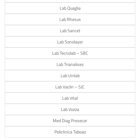
Lab Quaglia
Lab Rhesus
Lab Sancet
Lab Sonolayer
Lab Tecnolab – SBC
Lab Trianalises
Lab Unilab
Lab Vaclin – SJC
Lab Vital
Lab Vozza
Med Diag Presecor
Policlinica Taboao