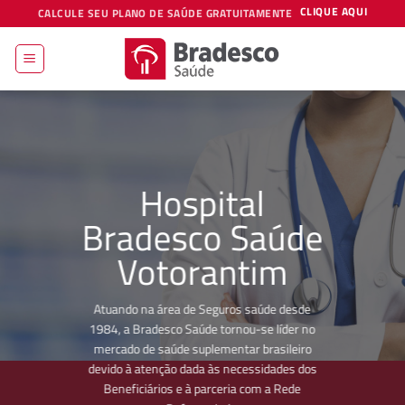
Skip
CLIQUE AQUI
CALCULE SEU PLANO DE SAÚDE GRATUITAMENTE
to
content
Hospital
Bradesco Saúde
Votorantim
Atuando na área de Seguros saúde desde
1984, a Bradesco Saúde tornou-se líder no
mercado de saúde suplementar brasileiro
devido à atenção dada às necessidades dos
Beneficiários e à parceria com a Rede