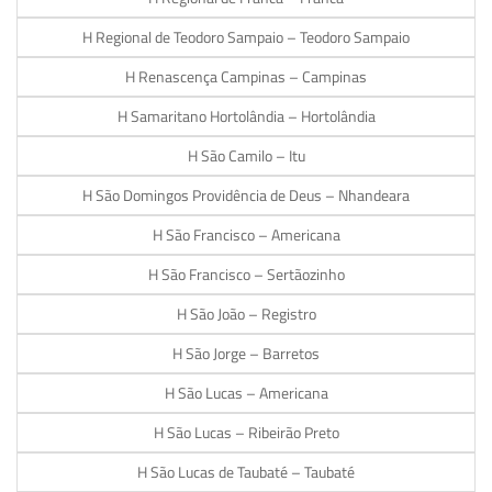
H Regional de Teodoro Sampaio – Teodoro Sampaio
H Renascença Campinas – Campinas
H Samaritano Hortolândia – Hortolândia
H São Camilo – Itu
H São Domingos Providência de Deus – Nhandeara
H São Francisco – Americana
H São Francisco – Sertãozinho
H São João – Registro
H São Jorge – Barretos
H São Lucas – Americana
H São Lucas – Ribeirão Preto
H São Lucas de Taubaté – Taubaté