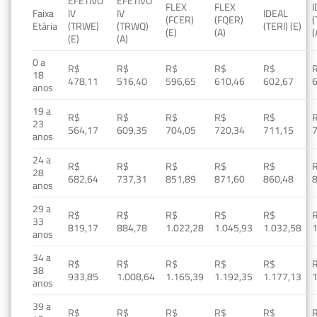
EFETIVO
EFETIVO
FLEX
FLEX
Faixa
IV
IV
IDEAL
(FCER)
(FQER)
(
Etária
(TRWE)
(TRWQ)
(TERI) (E)
(E)
(A)
(
(E)
(A)
0 a
R$
R$
R$
R$
R$
18
478,11
516,40
596,65
610,46
602,67
anos
19 a
R$
R$
R$
R$
R$
23
564,17
609,35
704,05
720,34
711,15
anos
24 a
R$
R$
R$
R$
R$
28
682,64
737,31
851,89
871,60
860,48
anos
29 a
R$
R$
R$
R$
R$
33
819,17
884,78
1.022,28
1.045,93
1.032,58
1
anos
34 a
R$
R$
R$
R$
R$
38
933,85
1.008,64
1.165,39
1.192,35
1.177,13
1
anos
39 a
R$
R$
R$
R$
R$