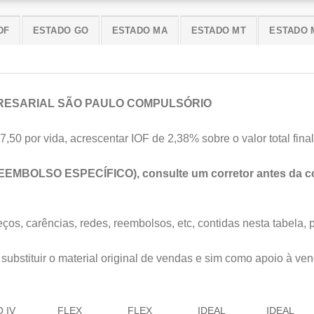
DF
ESTADO GO
ESTADO MA
ESTADO MT
ESTADO 
RESARIAL SÃO PAULO COMPULSÓRIO
7,50 por vida, acrescentar IOF de 2,38% sobre o valor total final
EEMBOLSO ESPECÍFICO), consulte um corretor antes da co
os, carências, redes, reembolsos, etc, contidas nesta tabela, 
substituir o material original de vendas e sim como apoio à ven
 IV
FLEX
FLEX
IDEAL
IDEAL