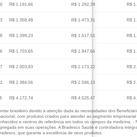
90
R$ 1.191,66
R$ 1.292,39
R$ 1
23
R$ 1.358,48
R$ 1.473,31
R$ 1
38
R$ 1.399,23
R$ 1.517,51
R$ 1
26
R$ 1.703,65
R$ 1.847,66
R$ 1
97
R$ 2.003,83
R$ 2.173,22
R$ 2
02
R$ 2.384,56
R$ 2.586,13
R$ 2
55
R$ 4.172,74
R$ 4.525,47
R$ 4
ar brasileiro devido à atenção dada às necessidades dos Beneficiári
 nacional, com produtos criados para atender ao segmento empresarial
nhecidos e centros de referência em todos os campos da medicina; - 
empregada em suas operações. A Bradesco Saúde é controladora integ
adesco, que garante a excelência de seus produtos.