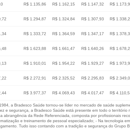
10
R$ 1.135,86
R$ 1.162,15
R$ 1.147,32
R$ 1.173,
0,72
R$ 1.294,87
R$ 1.324,84
R$ 1.307,93
R$ 1.338,
4,34
R$ 1.333,72
R$ 1.364,59
R$ 1.347,17
R$ 1.378,
5,48
R$ 1.623,88
R$ 1.661,47
R$ 1.640,26
R$ 1.678,
3,13
R$ 1.910,01
R$ 1.954,22
R$ 1.929,27
R$ 1.973,
7,22
R$ 2.272,91
R$ 2.325,52
R$ 2.295,83
R$ 2.349,
2,44
R$ 3.977,37
R$ 4.069,43
R$ 4.017,47
R$ 4.110,
84, a Bradesco Saúde tornou-se líder no mercado de saúde suplement
idez e segurança, a Bradesco Saúde está presente em todo o território
Na abrangência da Rede Referenciada, composta por profissionais reco
rmatização e treinamento de pessoal especializado; - Na tecnologia 
gamento. Tudo isso contando com a tradição e segurança do Grupo Br