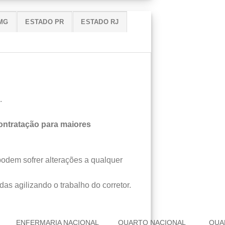
MG
ESTADO PR
ESTADO RJ
.
ntratação para maiores
podem sofrer alterações a qualquer
das agilizando o trabalho do corretor.
ENFERMARIA NACIONAL
QUARTO NACIONAL
QUA