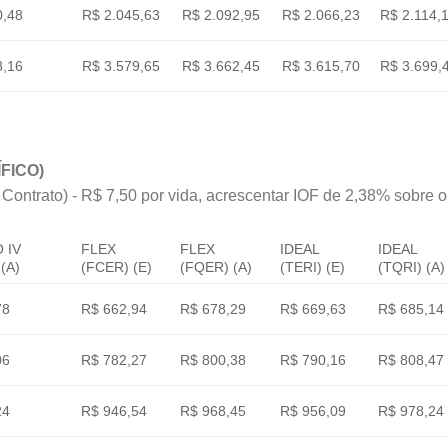
0,48
R$ 2.045,63
R$ 2.092,95
R$ 2.066,23
R$ 2.114,
8,16
R$ 3.579,65
R$ 3.662,45
R$ 3.615,70
R$ 3.699,
FICO)
 Contrato) - R$ 7,50 por vida, acrescentar IOF de 2,38% sobre o v
 IV
FLEX
FLEX
IDEAL
IDEAL
(A)
(FCER) (E)
(FQER) (A)
(TERI) (E)
(TQRI) (A)
78
R$ 662,94
R$ 678,29
R$ 669,63
R$ 685,14
06
R$ 782,27
R$ 800,38
R$ 790,16
R$ 808,47
24
R$ 946,54
R$ 968,45
R$ 956,09
R$ 978,24