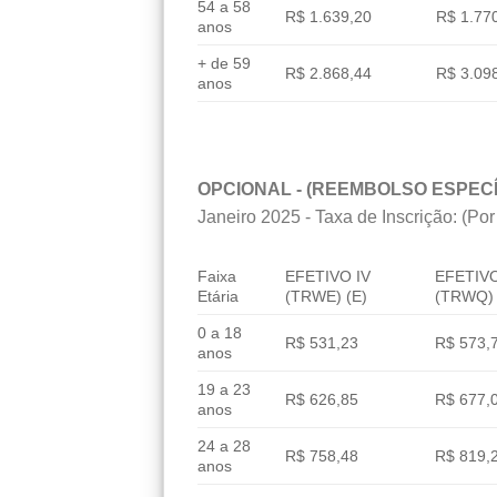
54 a 58
R$ 1.639,20
R$ 1.77
anos
+ de 59
R$ 2.868,44
R$ 3.09
anos
OPCIONAL - (REEMBOLSO ESPECÍ
Janeiro 2025 - Taxa de Inscrição: (Por
Faixa
EFETIVO IV
EFETIVO
Etária
(TRWE) (E)
(TRWQ) 
0 a 18
R$ 531,23
R$ 573,
anos
19 a 23
R$ 626,85
R$ 677,
anos
24 a 28
R$ 758,48
R$ 819,
anos