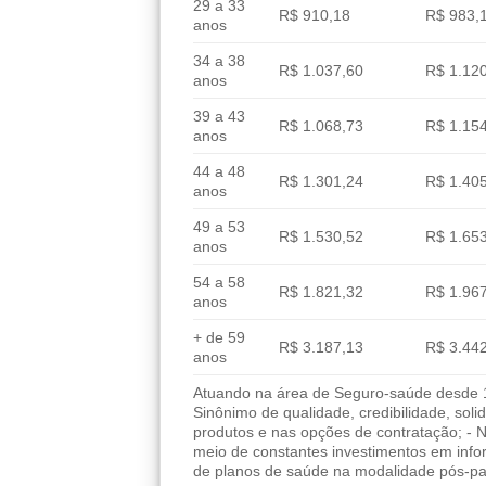
29 a 33
R$ 910,18
R$ 983,
anos
34 a 38
R$ 1.037,60
R$ 1.12
anos
39 a 43
R$ 1.068,73
R$ 1.15
anos
44 a 48
R$ 1.301,24
R$ 1.40
anos
49 a 53
R$ 1.530,52
R$ 1.65
anos
54 a 58
R$ 1.821,32
R$ 1.96
anos
+ de 59
R$ 3.187,13
R$ 3.44
anos
Atuando na área de Seguro-saúde desde 19
Sinônimo de qualidade, credibilidade, sol
produtos e nas opções de contratação; - 
meio de constantes investimentos em info
de planos de saúde na modalidade pós-pa