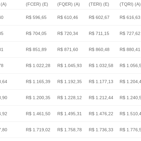
(A)
(FCER) (E)
(FQER) (A)
(TERI) (E)
(TQRI) (A)
40
R$ 596,65
R$ 610,46
R$ 602,67
R$ 616,63
35
R$ 704,05
R$ 720,34
R$ 711,15
R$ 727,62
31
R$ 851,89
R$ 871,60
R$ 860,48
R$ 880,41
78
R$ 1.022,28
R$ 1.045,93
R$ 1.032,58
R$ 1.056,
8,64
R$ 1.165,39
R$ 1.192,35
R$ 1.177,13
R$ 1.204,
8,90
R$ 1.200,35
R$ 1.228,12
R$ 1.212,44
R$ 1.240,
4,92
R$ 1.461,50
R$ 1.495,31
R$ 1.476,22
R$ 1.510,
7,80
R$ 1.719,02
R$ 1.758,78
R$ 1.736,33
R$ 1.776,