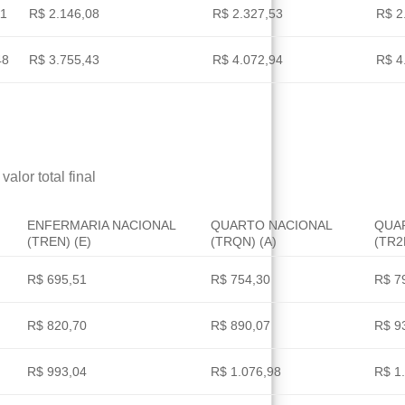
11
R$ 2.146,08
R$ 2.327,53
R$ 2
48
R$ 3.755,43
R$ 4.072,94
R$ 4
alor total final
ENFERMARIA NACIONAL
QUARTO NACIONAL
QUA
(TREN) (E)
(TRQN) (A)
(TR2
R$ 695,51
R$ 754,30
R$ 7
R$ 820,70
R$ 890,07
R$ 9
R$ 993,04
R$ 1.076,98
R$ 1