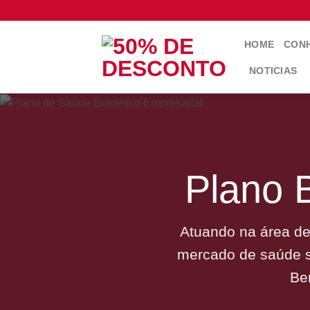
Skip
to
content
HOME
CONH
NOTICIAS
Plano 
Atuando na área de
mercado de saúde s
Be