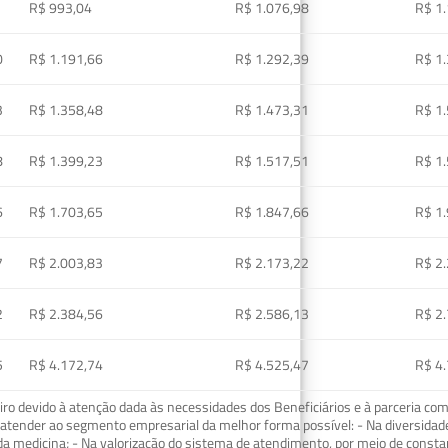
R$ 993,04
R$ 1.076,98
R$ 1
0
R$ 1.191,66
R$ 1.292,39
R$ 1
3
R$ 1.358,48
R$ 1.473,31
R$ 1
8
R$ 1.399,23
R$ 1.517,51
R$ 1
6
R$ 1.703,65
R$ 1.847,66
R$ 1
7
R$ 2.003,83
R$ 2.173,22
R$ 2
2
R$ 2.384,56
R$ 2.586,13
R$ 2
5
R$ 4.172,74
R$ 4.525,47
R$ 4
o devido à atenção dada às necessidades dos Beneficiários e à parceria com
ra atender ao segmento empresarial da melhor forma possível: - Na diversidad
da medicina; - Na valorização do sistema de atendimento, por meio de const