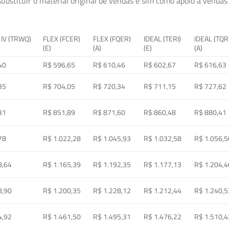
ubstituir o material original de vendas e sim como apoio à vendas a
 IV (TRWQ)
FLEX (FCER)
FLEX (FQER)
IDEAL (TERI)
IDEAL (TQR
(E)
(A)
(E)
(A)
40
R$ 596,65
R$ 610,46
R$ 602,67
R$ 616,63
35
R$ 704,05
R$ 720,34
R$ 711,15
R$ 727,62
31
R$ 851,89
R$ 871,60
R$ 860,48
R$ 880,41
78
R$ 1.022,28
R$ 1.045,93
R$ 1.032,58
R$ 1.056,5
8,64
R$ 1.165,39
R$ 1.192,35
R$ 1.177,13
R$ 1.204,4
8,90
R$ 1.200,35
R$ 1.228,12
R$ 1.212,44
R$ 1.240,5
4,92
R$ 1.461,50
R$ 1.495,31
R$ 1.476,22
R$ 1.510,4