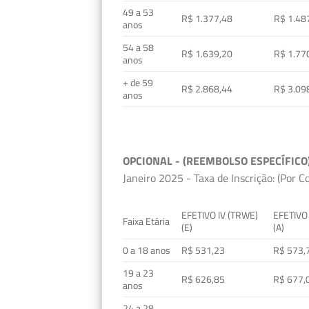
49 a 53
R$ 1.377,48
R$ 1.48
anos
54 a 58
R$ 1.639,20
R$ 1.77
anos
+ de 59
R$ 2.868,44
R$ 3.09
anos
OPCIONAL - (REEMBOLSO ESPECÍFICO
Janeiro 2025 - Taxa de Inscrição: (Por C
EFETIVO IV (TRWE)
EFETIVO
Faixa Etária
(E)
(A)
0 a 18 anos
R$ 531,23
R$ 573,
19 a 23
R$ 626,85
R$ 677,
anos
24 a 28