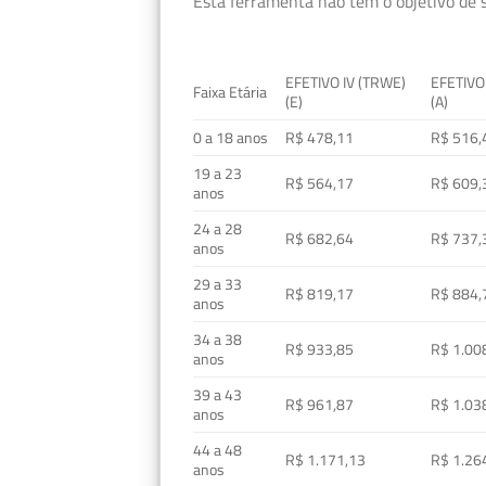
Esta ferramenta não tem o objetivo de s
EFETIVO IV (TRWE)
EFETIVO
Faixa Etária
(E)
(A)
0 a 18 anos
R$ 478,11
R$ 516,
19 a 23
R$ 564,17
R$ 609,
anos
24 a 28
R$ 682,64
R$ 737,
anos
29 a 33
R$ 819,17
R$ 884,
anos
34 a 38
R$ 933,85
R$ 1.00
anos
39 a 43
R$ 961,87
R$ 1.03
anos
44 a 48
R$ 1.171,13
R$ 1.26
anos