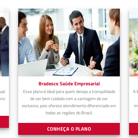
Bradesco Saúde Empresarial
ual
Esse plano é ideal para quem deseja a tranquilidade
A 
ano
de ser bem cuidado com a vantagem de ser
exclusivo, pois oferece atendimento diferenciado em
in
todas as regiões do Brasil.
CONHEÇA O PLANO