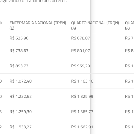
gilizando o trabalho do corretor.
I)
ENFERMARIA NACIONAL (TREN)
QUARTO NACIONAL (TRQN)
QUAR
(E)
(A)
(A)
R$ 625,96
R$ 678,87
R$ 7
R$ 738,63
R$ 801,07
R$ 8
R$ 893,73
R$ 969,29
R$ 1
0
R$ 1.072,48
R$ 1.163,16
R$ 1
0
R$ 1.222,62
R$ 1.325,99
R$ 1
3
R$ 1.259,30
R$ 1.365,77
R$ 1
2
R$ 1.533,27
R$ 1.662,91
R$ 1