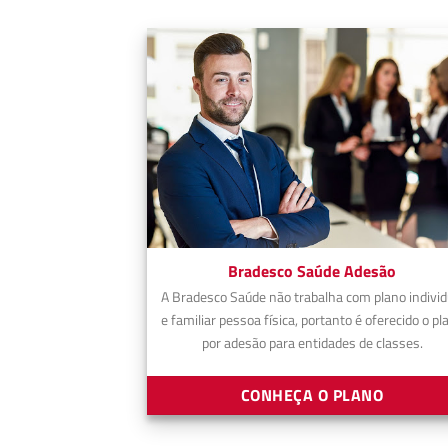
Bradesco Saúde Adesão
A Bradesco Saúde não trabalha com plano individ
e familiar pessoa física, portanto é oferecido o pl
por adesão para entidades de classes.
CONHEÇA O PLANO