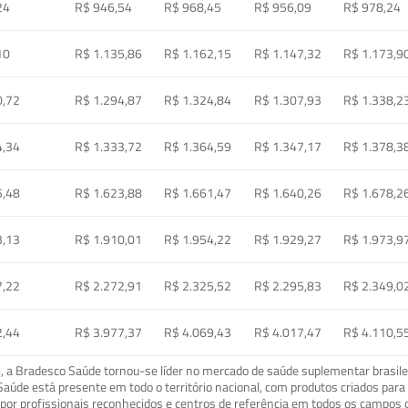
24
R$ 946,54
R$ 968,45
R$ 956,09
R$ 978,24
10
R$ 1.135,86
R$ 1.162,15
R$ 1.147,32
R$ 1.173,9
0,72
R$ 1.294,87
R$ 1.324,84
R$ 1.307,93
R$ 1.338,2
4,34
R$ 1.333,72
R$ 1.364,59
R$ 1.347,17
R$ 1.378,3
5,48
R$ 1.623,88
R$ 1.661,47
R$ 1.640,26
R$ 1.678,2
3,13
R$ 1.910,01
R$ 1.954,22
R$ 1.929,27
R$ 1.973,9
7,22
R$ 2.272,91
R$ 2.325,52
R$ 2.295,83
R$ 2.349,0
2,44
R$ 3.977,37
R$ 4.069,43
R$ 4.017,47
R$ 4.110,5
a Bradesco Saúde tornou-se líder no mercado de saúde suplementar brasileir
o Saúde está presente em todo o território nacional, com produtos criados pa
or profissionais reconhecidos e centros de referência em todos os campos 