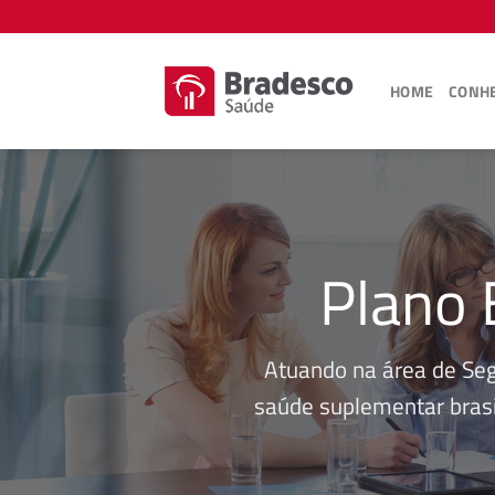
Skip
to
content
HOME
CONHE
Plano 
Atuando na área de Se
saúde suplementar brasi