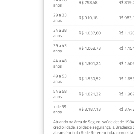
R$ 758,48
R$ 819,
anos
29 a 33
R$ 910,18
R$ 983,
anos
34 a 38
R$ 1.037,60
R$ 1.12
anos
39 a 43
R$ 1.068,73
R$ 1.15
anos
44 a 48
R$ 1.301,24
R$ 1.40
anos
49 a 53
R$ 1.530,52
R$ 1.65
anos
54 a 58
R$ 1.821,32
R$ 1.96
anos
+ de 59
R$ 3.187,13
R$ 3.44
anos
Atuando na área de Seguro-saúde desde 1984, 
credibilidade, solidez e segurança, a Bradesc
abrangência da Rede Referenciada, composta p