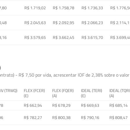
7,80
R$ 1.719,02
R$ 1.758,78
R$ 1.736,33
R$ 1.776,5
0,48
R$ 2.045,63
R$ 2.092,95
R$ 2.066,23
R$ 2.114,1
8,16
R$ 3.579,65
R$ 3.662,45
R$ 3.615,70
R$ 3.699,4
)
ontrato) - R$ 7,50 por vida, acrescentar IOF de 2,38% sobre o valor 
 IV (TRWQ)
FLEX (FCER)
FLEX (FQER)
IDEAL (TERI)
IDEAL (TQRI
(E)
(A)
(E)
(A)
78
R$ 662,94
R$ 678,29
R$ 669,63
R$ 685,14
06
R$ 782,27
R$ 800,38
R$ 790,16
R$ 808,47