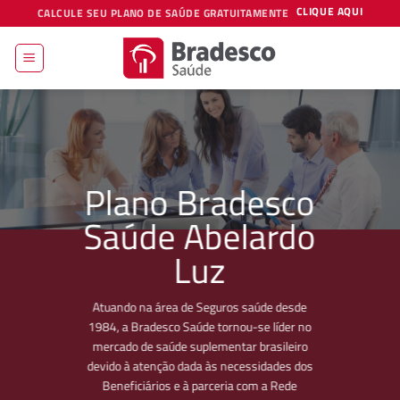
Skip
CLIQUE AQUI
CALCULE SEU PLANO DE SAÚDE GRATUITAMENTE
to
content
Plano Bradesco
Saúde Abelardo
Luz
Atuando na área de Seguros saúde desde
1984, a Bradesco Saúde tornou-se líder no
mercado de saúde suplementar brasileiro
devido à atenção dada às necessidades dos
Beneficiários e à parceria com a Rede