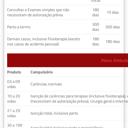
horas
Consultas e Exames simples que não
180
15 dias
necessitam de autorização prévia
dias
300
Parto a termo
300 dias
dias
Demais casos, inclusive Fisioterapia (exceto
180
180 dias
nos casos de acidente pessoal)
dias
Plano Ambulat
Produto
Compulsório
03 a 09
Carências normais
vidas
10 a 20
Isenção de carências para terapias (inclusive fisioterapia)
vidas
(necessitam de autorização prévia), cirurgia geral e interna
21 a 29
Isenção total, inclusive parto
vidas
30 a 199
Isenção total inclusive parto e preexistência