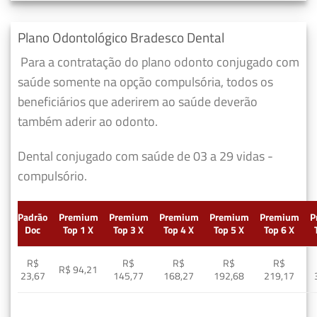
Plano Odontológico Bradesco Dental
Para a contratação do plano odonto conjugado com
saúde somente na opção compulsória, todos os
beneficiários que aderirem ao saúde deverão
também aderir ao odonto.
Dental conjugado com saúde de 03 a 29 vidas -
compulsório.
Padrão
Premium
Premium
Premium
Premium
Premium
P
Doc
Top 1 X
Top 3 X
Top 4 X
Top 5 X
Top 6 X
R$
R$
R$
R$
R$
R$ 94,21
23,67
145,77
168,27
192,68
219,17