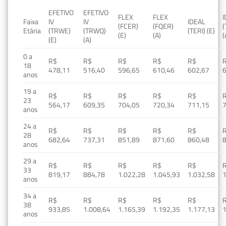
EFETIVO
EFETIVO
FLEX
FLEX
Faixa
IV
IV
IDEAL
(FCER)
(FQER)
(
Etária
(TRWE)
(TRWQ)
(TERI) (E)
(E)
(A)
(
(E)
(A)
0 a
R$
R$
R$
R$
R$
18
478,11
516,40
596,65
610,46
602,67
anos
19 a
R$
R$
R$
R$
R$
23
564,17
609,35
704,05
720,34
711,15
anos
24 a
R$
R$
R$
R$
R$
28
682,64
737,31
851,89
871,60
860,48
anos
29 a
R$
R$
R$
R$
R$
33
819,17
884,78
1.022,28
1.045,93
1.032,58
1
anos
34 a
R$
R$
R$
R$
R$
38
933,85
1.008,64
1.165,39
1.192,35
1.177,13
1
anos