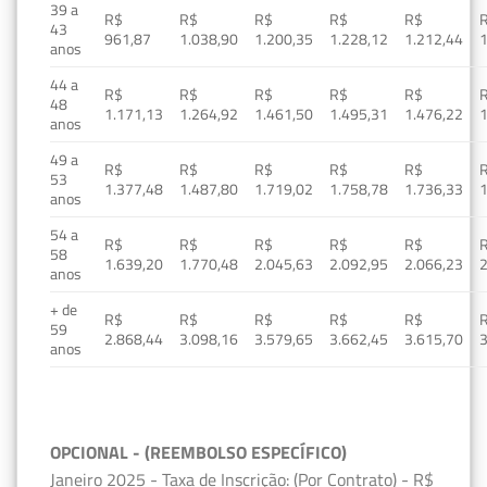
39 a
R$
R$
R$
R$
R$
43
961,87
1.038,90
1.200,35
1.228,12
1.212,44
1
anos
44 a
R$
R$
R$
R$
R$
48
1.171,13
1.264,92
1.461,50
1.495,31
1.476,22
1
anos
49 a
R$
R$
R$
R$
R$
53
1.377,48
1.487,80
1.719,02
1.758,78
1.736,33
1
anos
54 a
R$
R$
R$
R$
R$
58
1.639,20
1.770,48
2.045,63
2.092,95
2.066,23
2
anos
+ de
R$
R$
R$
R$
R$
59
2.868,44
3.098,16
3.579,65
3.662,45
3.615,70
3
anos
OPCIONAL - (REEMBOLSO ESPECÍFICO)
Janeiro 2025 - Taxa de Inscrição: (Por Contrato) - R$