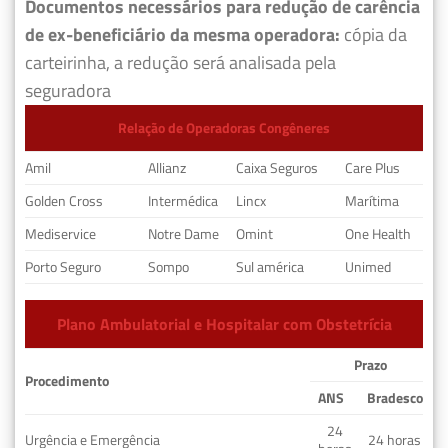
Documentos necessários para redução de carência
de ex-beneficiário da mesma operadora:
cópia da
carteirinha, a redução será analisada pela
seguradora
Relação de Operadoras Congêneres
Amil
Allianz
Caixa Seguros
Care Plus
Golden Cross
Intermédica
Lincx
Marítima
Mediservice
Notre Dame
Omint
One Health
Porto Seguro
Sompo
Sul américa
Unimed
Plano Ambulatorial e Hospitalar com Obstetrícia
Prazo
Procedimento
ANS
Bradesco
24
Urgência e Emergência
24 horas