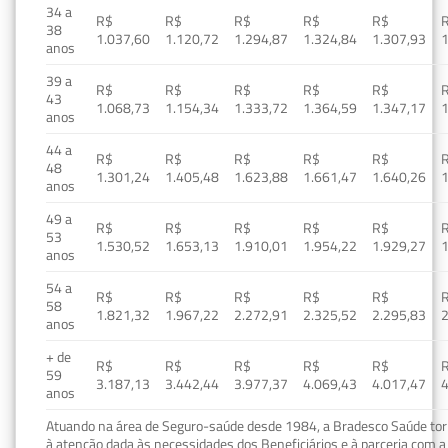
34 a
R$
R$
R$
R$
R$
38
1.037,60
1.120,72
1.294,87
1.324,84
1.307,93
1
anos
39 a
R$
R$
R$
R$
R$
43
1.068,73
1.154,34
1.333,72
1.364,59
1.347,17
1
anos
44 a
R$
R$
R$
R$
R$
48
1.301,24
1.405,48
1.623,88
1.661,47
1.640,26
1
anos
49 a
R$
R$
R$
R$
R$
53
1.530,52
1.653,13
1.910,01
1.954,22
1.929,27
1
anos
54 a
R$
R$
R$
R$
R$
58
1.821,32
1.967,22
2.272,91
2.325,52
2.295,83
2
anos
+ de
R$
R$
R$
R$
R$
59
3.187,13
3.442,44
3.977,37
4.069,43
4.017,47
4
anos
Atuando na área de Seguro-saúde desde 1984, a Bradesco Saúde torn
à atenção dada às necessidades dos Beneficiários e à parceria com a 