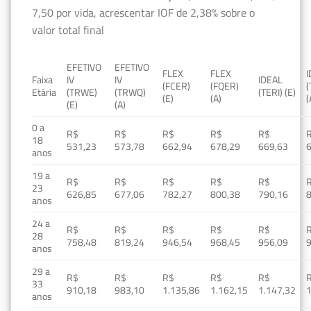
7,50 por vida, acrescentar IOF de 2,38% sobre o
valor total final
EFETIVO
EFETIVO
FLEX
FLEX
Faixa
IV
IV
IDEAL
(FCER)
(FQER)
(
Etária
(TRWE)
(TRWQ)
(TERI) (E)
(E)
(A)
(
(E)
(A)
0 a
R$
R$
R$
R$
R$
18
531,23
573,78
662,94
678,29
669,63
anos
19 a
R$
R$
R$
R$
R$
23
626,85
677,06
782,27
800,38
790,16
anos
24 a
R$
R$
R$
R$
R$
28
758,48
819,24
946,54
968,45
956,09
anos
29 a
R$
R$
R$
R$
R$
33
910,18
983,10
1.135,86
1.162,15
1.147,32
1
anos