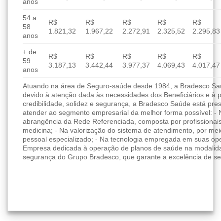
anos
54 a
R$
R$
R$
R$
R$
58
1.821,32
1.967,22
2.272,91
2.325,52
2.295,83
anos
+ de
R$
R$
R$
R$
R$
59
3.187,13
3.442,44
3.977,37
4.069,43
4.017,47
anos
Atuando na área de Seguro-saúde desde 1984, a Bradesco Saúd
devido à atenção dada às necessidades dos Beneficiários e à 
credibilidade, solidez e segurança, a Bradesco Saúde está pres
atender ao segmento empresarial da melhor forma possível: - 
abrangência da Rede Referenciada, composta por profissionai
medicina; - Na valorização do sistema de atendimento, por me
pessoal especializado; - Na tecnologia empregada em suas ope
Empresa dedicada à operação de planos de saúde na modalida
segurança do Grupo Bradesco, que garante a excelência de se