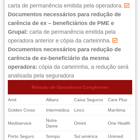
carta de permanência emitida pela operadora.
Documentos necessários para redução de
carência de ex – beneficiários de PME e
Grupal:
carta de permanência emitida pela
operadora anterior e cópia da carteirinha.
Documentos necessários para redução de
carência de ex-beneficiário da mesma
operadora:
cópia da carteirinha, a redução será
analisada pela seguradora
Relação de Operadoras Congêneres
Amil
Allianz
Caixa Seguros
Care Plus
Golden Cross
Intermédica
Lincx
Marítima
Notre
Mediservice
Omint
One Health
Dame
Porto Seguro
Sompo
Sul américa
Unimed