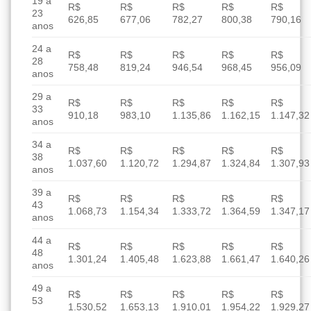
19 a
R$
R$
R$
R$
R$
23
626,85
677,06
782,27
800,38
790,16
anos
24 a
R$
R$
R$
R$
R$
28
758,48
819,24
946,54
968,45
956,09
anos
29 a
R$
R$
R$
R$
R$
33
910,18
983,10
1.135,86
1.162,15
1.147,32
anos
34 a
R$
R$
R$
R$
R$
38
1.037,60
1.120,72
1.294,87
1.324,84
1.307,93
anos
39 a
R$
R$
R$
R$
R$
43
1.068,73
1.154,34
1.333,72
1.364,59
1.347,17
anos
44 a
R$
R$
R$
R$
R$
48
1.301,24
1.405,48
1.623,88
1.661,47
1.640,26
anos
49 a
R$
R$
R$
R$
R$
53
1.530,52
1.653,13
1.910,01
1.954,22
1.929,27