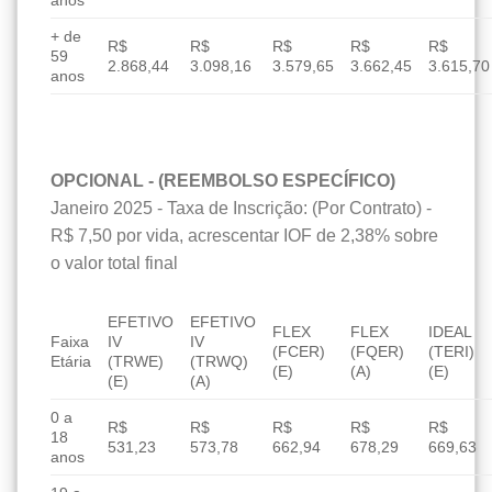
anos
+ de
R$
R$
R$
R$
R$
59
2.868,44
3.098,16
3.579,65
3.662,45
3.615,70
anos
OPCIONAL - (REEMBOLSO ESPECÍFICO)
Janeiro 2025 - Taxa de Inscrição: (Por Contrato) -
R$ 7,50 por vida, acrescentar IOF de 2,38% sobre
o valor total final
EFETIVO
EFETIVO
FLEX
FLEX
IDEAL
Faixa
IV
IV
(FCER)
(FQER)
(TERI)
Etária
(TRWE)
(TRWQ)
(E)
(A)
(E)
(E)
(A)
0 a
R$
R$
R$
R$
R$
18
531,23
573,78
662,94
678,29
669,63
anos