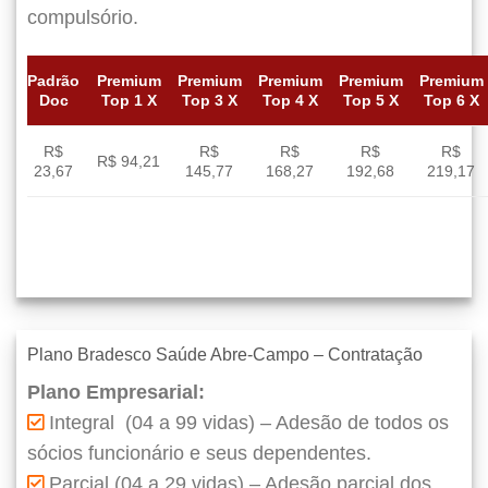
compulsório.
Padrão
Premium
Premium
Premium
Premium
Premium
Doc
Top 1 X
Top 3 X
Top 4 X
Top 5 X
Top 6 X
R$
R$
R$
R$
R$
R$ 94,21
23,67
145,77
168,27
192,68
219,17
Plano Bradesco Saúde Abre-Campo – Contratação
Plano Empresarial:
Integral (04 a 99 vidas) – Adesão de todos os
sócios funcionário e seus dependentes.
Parcial (04 a 29 vidas) – Adesão parcial dos