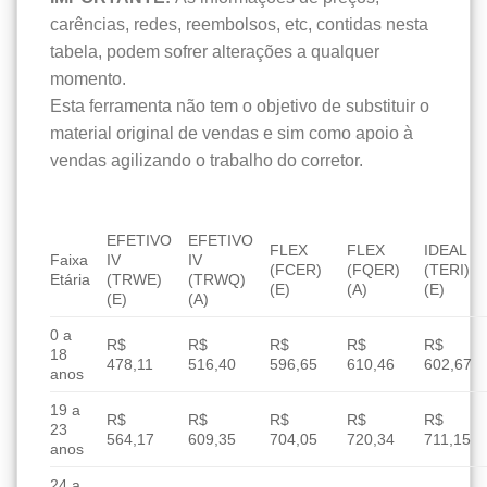
carências, redes, reembolsos, etc, contidas nesta
tabela, podem sofrer alterações a qualquer
momento.
Esta ferramenta não tem o objetivo de substituir o
material original de vendas e sim como apoio à
vendas agilizando o trabalho do corretor.
EFETIVO
EFETIVO
FLEX
FLEX
IDEAL
Faixa
IV
IV
(FCER)
(FQER)
(TERI)
Etária
(TRWE)
(TRWQ)
(E)
(A)
(E)
(E)
(A)
0 a
R$
R$
R$
R$
R$
18
478,11
516,40
596,65
610,46
602,67
anos
19 a
R$
R$
R$
R$
R$
23
564,17
609,35
704,05
720,34
711,15
anos
24 a