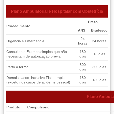
Plano Ambulatorial e Hospitalar com Obstetrícia
Prazo
Procedimento
ANS
Bradesco
24
Urgência e Emergência
24 horas
horas
Consultas e Exames simples que não
180
15 dias
necessitam de autorização prévia
dias
300
Parto a termo
300 dias
dias
Demais casos, inclusive Fisioterapia
180
180 dias
(exceto nos casos de acidente pessoal)
dias
Plano Ambulat
Produto
Compulsório