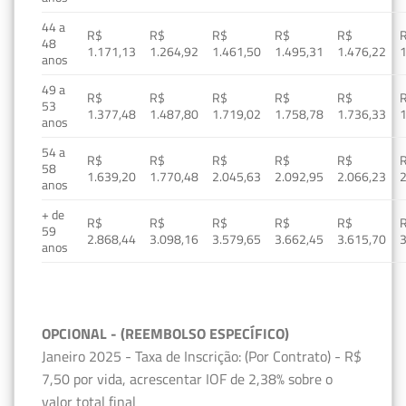
44 a
R$
R$
R$
R$
R$
48
1.171,13
1.264,92
1.461,50
1.495,31
1.476,22
1
anos
49 a
R$
R$
R$
R$
R$
53
1.377,48
1.487,80
1.719,02
1.758,78
1.736,33
1
anos
54 a
R$
R$
R$
R$
R$
58
1.639,20
1.770,48
2.045,63
2.092,95
2.066,23
2
anos
+ de
R$
R$
R$
R$
R$
59
2.868,44
3.098,16
3.579,65
3.662,45
3.615,70
3
anos
OPCIONAL - (REEMBOLSO ESPECÍFICO)
Janeiro 2025 - Taxa de Inscrição: (Por Contrato) - R$
7,50 por vida, acrescentar IOF de 2,38% sobre o
valor total final