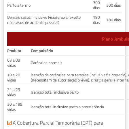
300
Parto a termo
300 dias
dias
Demais casos, inclusive Fisioterapia (exceto
180
180 dias
nos casos de acidente pessoal)
dias
Plano Ambulat
Produto
Compulsório
03 a 09
Carências normais
vidas
10 a 20
Isenção de carências para terapias (inclusive fisioterapia)
vidas
(necessitam de autorização prévia), cirurgia geral e interna
21 a 29
Isenção total, inclusive parto
vidas
30 a 199
Isenção total inclusive parto e preexistência
vidas
A Cobertura Parcial Temporária (CPT) para