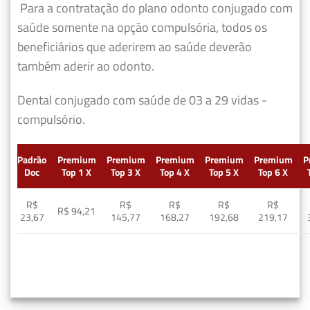
Para a contratação do plano odonto conjugado com
saúde somente na opção compulsória, todos os
beneficiários que aderirem ao saúde deverão
também aderir ao odonto.
Dental conjugado com saúde de 03 a 29 vidas -
compulsório.
Padrão
Premium
Premium
Premium
Premium
Premium
P
Doc
Top 1 X
Top 3 X
Top 4 X
Top 5 X
Top 6 X
R$
R$
R$
R$
R$
R$ 94,21
23,67
145,77
168,27
192,68
219,17