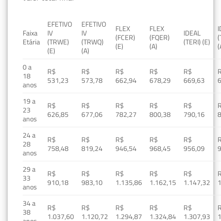
EFETIVO
EFETIVO
FLEX
FLEX
Faixa
IV
IV
IDEAL
(FCER)
(FQER)
(
Etária
(TRWE)
(TRWQ)
(TERI) (E)
(E)
(A)
(
(E)
(A)
0 a
R$
R$
R$
R$
R$
18
531,23
573,78
662,94
678,29
669,63
anos
19 a
R$
R$
R$
R$
R$
23
626,85
677,06
782,27
800,38
790,16
anos
24 a
R$
R$
R$
R$
R$
28
758,48
819,24
946,54
968,45
956,09
anos
29 a
R$
R$
R$
R$
R$
33
910,18
983,10
1.135,86
1.162,15
1.147,32
1
anos
34 a
R$
R$
R$
R$
R$
38
1.037,60
1.120,72
1.294,87
1.324,84
1.307,93
1
anos