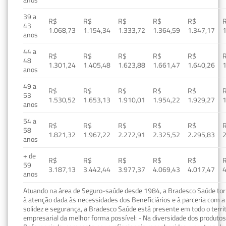
39 a
R$
R$
R$
R$
R$
43
1.068,73
1.154,34
1.333,72
1.364,59
1.347,17
1
anos
44 a
R$
R$
R$
R$
R$
48
1.301,24
1.405,48
1.623,88
1.661,47
1.640,26
1
anos
49 a
R$
R$
R$
R$
R$
53
1.530,52
1.653,13
1.910,01
1.954,22
1.929,27
1
anos
54 a
R$
R$
R$
R$
R$
58
1.821,32
1.967,22
2.272,91
2.325,52
2.295,83
2
anos
+ de
R$
R$
R$
R$
R$
59
3.187,13
3.442,44
3.977,37
4.069,43
4.017,47
4
anos
Atuando na área de Seguro-saúde desde 1984, a Bradesco Saúde torn
à atenção dada às necessidades dos Beneficiários e à parceria com a 
solidez e segurança, a Bradesco Saúde está presente em todo o terri
empresarial da melhor forma possível: - Na diversidade dos produto