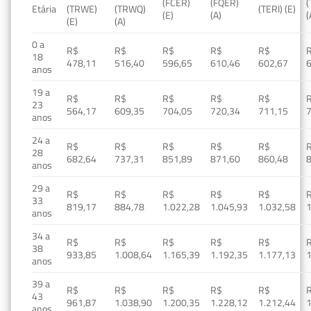
(FCER)
(FQER)
(
Etária
(TRWE)
(TRWQ)
(TERI) (E)
(E)
(A)
(
(E)
(A)
0 a
R$
R$
R$
R$
R$
18
478,11
516,40
596,65
610,46
602,67
anos
19 a
R$
R$
R$
R$
R$
23
564,17
609,35
704,05
720,34
711,15
anos
24 a
R$
R$
R$
R$
R$
28
682,64
737,31
851,89
871,60
860,48
anos
29 a
R$
R$
R$
R$
R$
33
819,17
884,78
1.022,28
1.045,93
1.032,58
1
anos
34 a
R$
R$
R$
R$
R$
38
933,85
1.008,64
1.165,39
1.192,35
1.177,13
1
anos
39 a
R$
R$
R$
R$
R$
43
961,87
1.038,90
1.200,35
1.228,12
1.212,44
1
anos