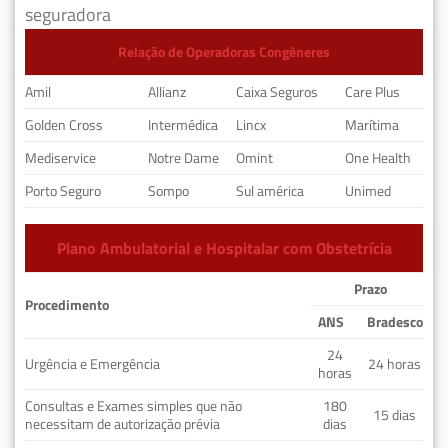
seguradora
Relação de Operadoras Congêneres
Amil
Allianz
Caixa Seguros
Care Plus
Golden Cross
Intermédica
Lincx
Marítima
Mediservice
Notre Dame
Omint
One Health
Porto Seguro
Sompo
Sul américa
Unimed
Plano Ambulatorial e Hospitalar com Obstetrícia
Prazo
Procedimento
ANS
Bradesco
24
Urgência e Emergência
24 horas
horas
Consultas e Exames simples que não
180
15 dias
necessitam de autorização prévia
dias