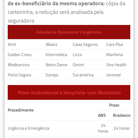
de ex-beneficiário da mesma operadora:
cópia da
carteirinha, a redução será analisada pela
seguradora
Relação de Operadoras Congêneres
Amil
Allianz
Caixa Seguros
Care Plus
Golden Cross
Intermédica
Lincx
Marítima
Mediservice
Notre Dame
Omint
One Health
Porto Seguro
Sompo
Sul américa
Unimed
Plano Ambulatorial e Hospitalar com Obstetrícia
Prazo
Procedimento
ANS
Bradesco
24
Urgência e Emergência
24 horas
horas