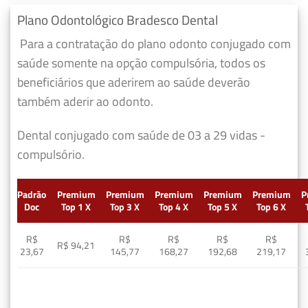
Plano Odontológico Bradesco Dental
Para a contratação do plano odonto conjugado com
saúde somente na opção compulsória, todos os
beneficiários que aderirem ao saúde deverão
também aderir ao odonto.
Dental conjugado com saúde de 03 a 29 vidas -
compulsório.
Padrão
Premium
Premium
Premium
Premium
Premium
P
Doc
Top 1 X
Top 3 X
Top 4 X
Top 5 X
Top 6 X
R$
R$
R$
R$
R$
R$ 94,21
23,67
145,77
168,27
192,68
219,17