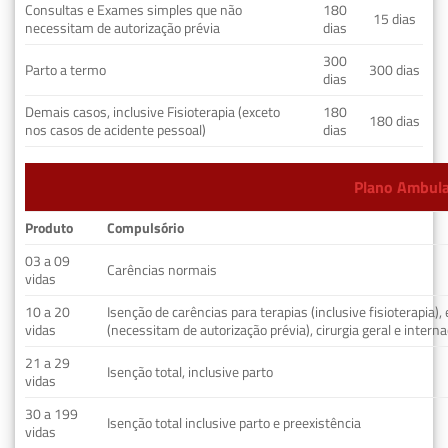
Consultas e Exames simples que não
180
15 dias
necessitam de autorização prévia
dias
300
Parto a termo
300 dias
dias
Demais casos, inclusive Fisioterapia (exceto
180
180 dias
nos casos de acidente pessoal)
dias
Plano Ambulat
Produto
Compulsório
03 a 09
Carências normais
vidas
10 a 20
Isenção de carências para terapias (inclusive fisioterapia)
vidas
(necessitam de autorização prévia), cirurgia geral e interna
21 a 29
Isenção total, inclusive parto
vidas
30 a 199
Isenção total inclusive parto e preexistência
vidas