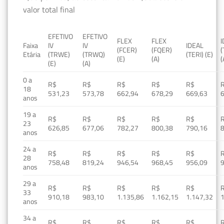
valor total final
EFETIVO
EFETIVO
FLEX
FLEX
Faixa
IV
IV
IDEAL
(FCER)
(FQER)
(
Etária
(TRWE)
(TRWQ)
(TERI) (E)
(E)
(A)
(
(E)
(A)
0 a
R$
R$
R$
R$
R$
18
531,23
573,78
662,94
678,29
669,63
anos
19 a
R$
R$
R$
R$
R$
23
626,85
677,06
782,27
800,38
790,16
anos
24 a
R$
R$
R$
R$
R$
28
758,48
819,24
946,54
968,45
956,09
anos
29 a
R$
R$
R$
R$
R$
33
910,18
983,10
1.135,86
1.162,15
1.147,32
1
anos
34 a
R$
R$
R$
R$
R$