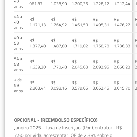
43
961,87
1.038,90
1.200,35
1.228,12
1.212,44
1
anos
44 a
R$
R$
R$
R$
R$
48
1.171,13
1.264,92
1.461,50
1.495,31
1.476,22
1
anos
49 a
R$
R$
R$
R$
R$
53
1.377,48
1.487,80
1.719,02
1.758,78
1.736,33
1
anos
54 a
R$
R$
R$
R$
R$
58
1.639,20
1.770,48
2.045,63
2.092,95
2.066,23
2
anos
+ de
R$
R$
R$
R$
R$
59
2.868,44
3.098,16
3.579,65
3.662,45
3.615,70
3
anos
OPCIONAL - (REEMBOLSO ESPECÍFICO)
Janeiro 2025 - Taxa de Inscrição: (Por Contrato) - R$
7,50 por vida, acrescentar IOF de 2,38% sobre o