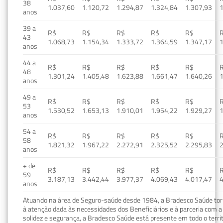
38
1.037,60
1.120,72
1.294,87
1.324,84
1.307,93
1
anos
39 a
R$
R$
R$
R$
R$
43
1.068,73
1.154,34
1.333,72
1.364,59
1.347,17
1
anos
44 a
R$
R$
R$
R$
R$
48
1.301,24
1.405,48
1.623,88
1.661,47
1.640,26
1
anos
49 a
R$
R$
R$
R$
R$
53
1.530,52
1.653,13
1.910,01
1.954,22
1.929,27
1
anos
54 a
R$
R$
R$
R$
R$
58
1.821,32
1.967,22
2.272,91
2.325,52
2.295,83
2
anos
+ de
R$
R$
R$
R$
R$
59
3.187,13
3.442,44
3.977,37
4.069,43
4.017,47
4
anos
Atuando na área de Seguro-saúde desde 1984, a Bradesco Saúde torn
à atenção dada às necessidades dos Beneficiários e à parceria com a 
solidez e segurança, a Bradesco Saúde está presente em todo o terri