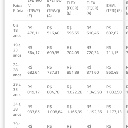
EFETIVO
EFETIVO
FLEX
FLEX
Faixa
IV
IV
IDEAL
(FCER)
(FQER)
(
Etária
(TRWE)
(TRWQ)
(TERI) (E)
(E)
(A)
(
(E)
(A)
0 a
R$
R$
R$
R$
R$
18
478,11
516,40
596,65
610,46
602,67
anos
19 a
R$
R$
R$
R$
R$
23
564,17
609,35
704,05
720,34
711,15
anos
24 a
R$
R$
R$
R$
R$
28
682,64
737,31
851,89
871,60
860,48
anos
29 a
R$
R$
R$
R$
R$
33
819,17
884,78
1.022,28
1.045,93
1.032,58
1
anos
34 a
R$
R$
R$
R$
R$
38
933,85
1.008,64
1.165,39
1.192,35
1.177,13
1
anos
39 a
R$
R$
R$
R$
R$