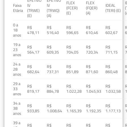
EFETIVO
EFETIVO
FLEX
FLEX
Faixa
IV
IV
IDEAL
(FCER)
(FQER)
(
Etária
(TRWE)
(TRWQ)
(TERI) (E)
(E)
(A)
(
(E)
(A)
0 a
R$
R$
R$
R$
R$
18
478,11
516,40
596,65
610,46
602,67
anos
19 a
R$
R$
R$
R$
R$
23
564,17
609,35
704,05
720,34
711,15
anos
24 a
R$
R$
R$
R$
R$
28
682,64
737,31
851,89
871,60
860,48
anos
29 a
R$
R$
R$
R$
R$
33
819,17
884,78
1.022,28
1.045,93
1.032,58
1
anos
34 a
R$
R$
R$
R$
R$
38
933,85
1.008,64
1.165,39
1.192,35
1.177,13
1
anos
39 a
R$
R$
R$
R$
R$