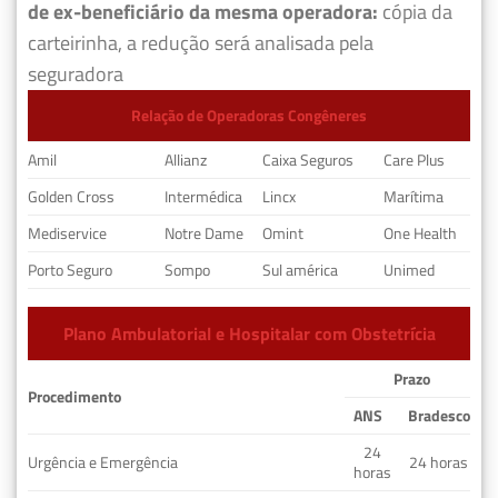
de ex-beneficiário da mesma operadora:
cópia da
carteirinha, a redução será analisada pela
seguradora
Relação de Operadoras Congêneres
Amil
Allianz
Caixa Seguros
Care Plus
Golden Cross
Intermédica
Lincx
Marítima
Mediservice
Notre Dame
Omint
One Health
Porto Seguro
Sompo
Sul américa
Unimed
Plano Ambulatorial e Hospitalar com Obstetrícia
Prazo
Procedimento
ANS
Bradesco
24
Urgência e Emergência
24 horas
horas