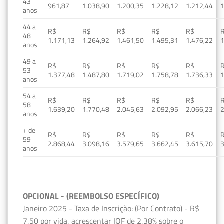
43
961,87
1.038,90
1.200,35
1.228,12
1.212,44
1
anos
44 a
R$
R$
R$
R$
R$
48
1.171,13
1.264,92
1.461,50
1.495,31
1.476,22
1
anos
49 a
R$
R$
R$
R$
R$
53
1.377,48
1.487,80
1.719,02
1.758,78
1.736,33
1
anos
54 a
R$
R$
R$
R$
R$
58
1.639,20
1.770,48
2.045,63
2.092,95
2.066,23
2
anos
+ de
R$
R$
R$
R$
R$
59
2.868,44
3.098,16
3.579,65
3.662,45
3.615,70
3
anos
OPCIONAL - (REEMBOLSO ESPECÍFICO)
Janeiro 2025 - Taxa de Inscrição: (Por Contrato) - R$
7,50 por vida, acrescentar IOF de 2,38% sobre o