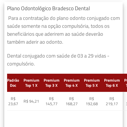
Plano Odontológico Bradesco Dental
Para a contratação do plano odonto conjugado com
saúde somente na opção compulsória, todos os
beneficiários que aderirem ao saúde deverão
também aderir ao odonto.
Dental conjugado com saúde de 03 a 29 vidas -
compulsório.
Padrão
Premium
Premium
Premium
Premium
Premium
P
Doc
Top 1 X
Top 3 X
Top 4 X
Top 5 X
Top 6 X
R$
R$
R$
R$
R$
R$ 94,21
23,67
145,77
168,27
192,68
219,17