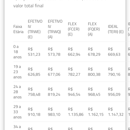
valor total final
EFETIVO
EFETIVO
FLEX
FLEX
Faixa
IV
IV
IDEAL
(FCER)
(FQER)
(
Etária
(TRWE)
(TRWQ)
(TERI) (E)
(E)
(A)
(
(E)
(A)
0 a
R$
R$
R$
R$
R$
18
531,23
573,78
662,94
678,29
669,63
anos
19 a
R$
R$
R$
R$
R$
23
626,85
677,06
782,27
800,38
790,16
anos
24 a
R$
R$
R$
R$
R$
28
758,48
819,24
946,54
968,45
956,09
anos
29 a
R$
R$
R$
R$
R$
33
910,18
983,10
1.135,86
1.162,15
1.147,32
1
anos
34 a
R$
R$
R$
R$
R$