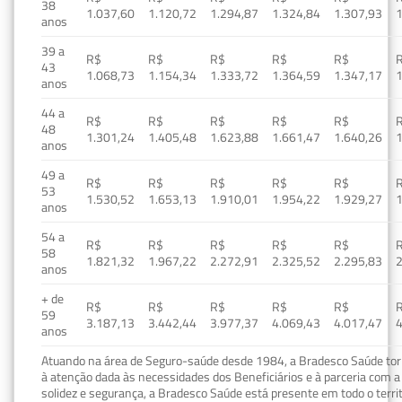
38
1.037,60
1.120,72
1.294,87
1.324,84
1.307,93
1
anos
39 a
R$
R$
R$
R$
R$
43
1.068,73
1.154,34
1.333,72
1.364,59
1.347,17
1
anos
44 a
R$
R$
R$
R$
R$
48
1.301,24
1.405,48
1.623,88
1.661,47
1.640,26
1
anos
49 a
R$
R$
R$
R$
R$
53
1.530,52
1.653,13
1.910,01
1.954,22
1.929,27
1
anos
54 a
R$
R$
R$
R$
R$
58
1.821,32
1.967,22
2.272,91
2.325,52
2.295,83
2
anos
+ de
R$
R$
R$
R$
R$
59
3.187,13
3.442,44
3.977,37
4.069,43
4.017,47
4
anos
Atuando na área de Seguro-saúde desde 1984, a Bradesco Saúde torn
à atenção dada às necessidades dos Beneficiários e à parceria com a 
solidez e segurança, a Bradesco Saúde está presente em todo o terri