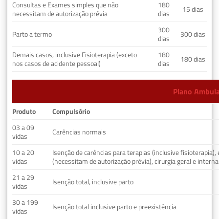
Consultas e Exames simples que não
180
15 dias
necessitam de autorização prévia
dias
300
Parto a termo
300 dias
dias
Demais casos, inclusive Fisioterapia (exceto
180
180 dias
nos casos de acidente pessoal)
dias
Plano Ambulat
Produto
Compulsório
03 a 09
Carências normais
vidas
10 a 20
Isenção de carências para terapias (inclusive fisioterapia)
vidas
(necessitam de autorização prévia), cirurgia geral e interna
21 a 29
Isenção total, inclusive parto
vidas
30 a 199
Isenção total inclusive parto e preexistência
vidas