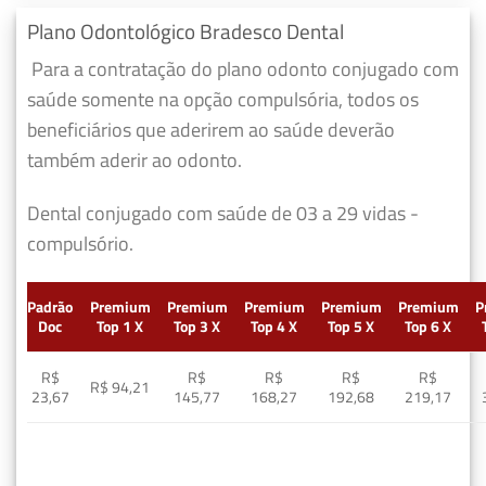
Plano Odontológico Bradesco Dental
Para a contratação do plano odonto conjugado com
saúde somente na opção compulsória, todos os
beneficiários que aderirem ao saúde deverão
também aderir ao odonto.
Dental conjugado com saúde de 03 a 29 vidas -
compulsório.
Padrão
Premium
Premium
Premium
Premium
Premium
P
Doc
Top 1 X
Top 3 X
Top 4 X
Top 5 X
Top 6 X
R$
R$
R$
R$
R$
R$ 94,21
23,67
145,77
168,27
192,68
219,17