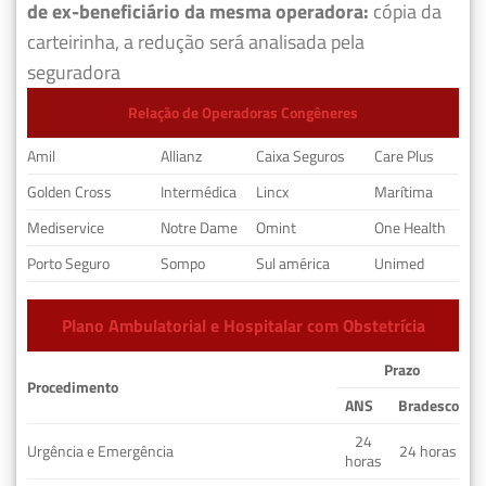
de ex-beneficiário da mesma operadora:
cópia da
carteirinha, a redução será analisada pela
seguradora
Relação de Operadoras Congêneres
Amil
Allianz
Caixa Seguros
Care Plus
Golden Cross
Intermédica
Lincx
Marítima
Mediservice
Notre Dame
Omint
One Health
Porto Seguro
Sompo
Sul américa
Unimed
Plano Ambulatorial e Hospitalar com Obstetrícia
Prazo
Procedimento
ANS
Bradesco
24
Urgência e Emergência
24 horas
horas