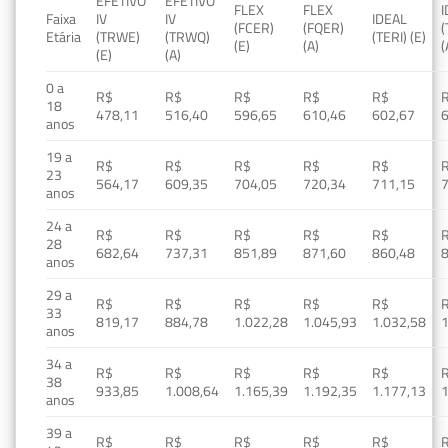
EFETIVO
EFETIVO
FLEX
FLEX
Faixa
IV
IV
IDEAL
(FCER)
(FQER)
(
Etária
(TRWE)
(TRWQ)
(TERI) (E)
(E)
(A)
(
(E)
(A)
0 a
R$
R$
R$
R$
R$
18
478,11
516,40
596,65
610,46
602,67
anos
19 a
R$
R$
R$
R$
R$
23
564,17
609,35
704,05
720,34
711,15
anos
24 a
R$
R$
R$
R$
R$
28
682,64
737,31
851,89
871,60
860,48
anos
29 a
R$
R$
R$
R$
R$
33
819,17
884,78
1.022,28
1.045,93
1.032,58
1
anos
34 a
R$
R$
R$
R$
R$
38
933,85
1.008,64
1.165,39
1.192,35
1.177,13
1
anos
39 a
R$
R$
R$
R$
R$