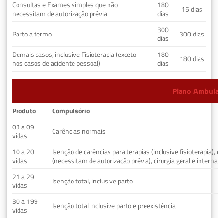
Consultas e Exames simples que não
180
15 dias
necessitam de autorização prévia
dias
300
Parto a termo
300 dias
dias
Demais casos, inclusive Fisioterapia (exceto
180
180 dias
nos casos de acidente pessoal)
dias
Plano Ambulat
Produto
Compulsório
03 a 09
Carências normais
vidas
10 a 20
Isenção de carências para terapias (inclusive fisioterapia)
vidas
(necessitam de autorização prévia), cirurgia geral e interna
21 a 29
Isenção total, inclusive parto
vidas
30 a 199
Isenção total inclusive parto e preexistência
vidas