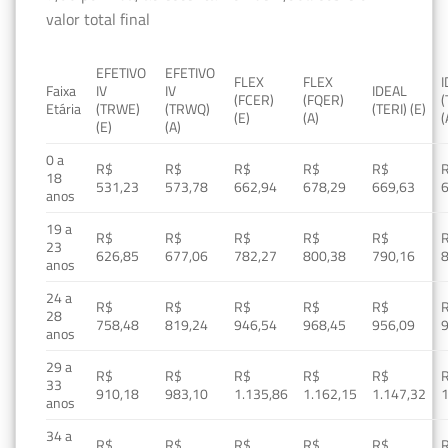
valor total final
EFETIVO
EFETIVO
FLEX
FLEX
Faixa
IV
IV
IDEAL
(FCER)
(FQER)
(
Etária
(TRWE)
(TRWQ)
(TERI) (E)
(E)
(A)
(
(E)
(A)
0 a
R$
R$
R$
R$
R$
18
531,23
573,78
662,94
678,29
669,63
anos
19 a
R$
R$
R$
R$
R$
23
626,85
677,06
782,27
800,38
790,16
anos
24 a
R$
R$
R$
R$
R$
28
758,48
819,24
946,54
968,45
956,09
anos
29 a
R$
R$
R$
R$
R$
33
910,18
983,10
1.135,86
1.162,15
1.147,32
1
anos
34 a
R$
R$
R$
R$
R$