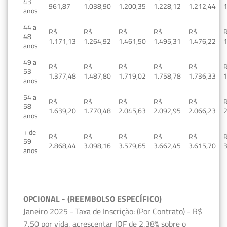
43
961,87
1.038,90
1.200,35
1.228,12
1.212,44
1
anos
44 a
R$
R$
R$
R$
R$
48
1.171,13
1.264,92
1.461,50
1.495,31
1.476,22
1
anos
49 a
R$
R$
R$
R$
R$
53
1.377,48
1.487,80
1.719,02
1.758,78
1.736,33
1
anos
54 a
R$
R$
R$
R$
R$
58
1.639,20
1.770,48
2.045,63
2.092,95
2.066,23
2
anos
+ de
R$
R$
R$
R$
R$
59
2.868,44
3.098,16
3.579,65
3.662,45
3.615,70
3
anos
OPCIONAL - (REEMBOLSO ESPECÍFICO)
Janeiro 2025 - Taxa de Inscrição: (Por Contrato) - R$
7,50 por vida, acrescentar IOF de 2,38% sobre o