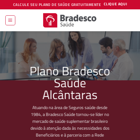
Skip
CLIQUE AQUI
CALCULE SEU PLANO DE SAÚDE GRATUITAMENTE
to
content
Plano Bradesco
Saúde
Alcântaras
Atuando na área de Seguros saúde desde
1984, a Bradesco Saúde tornou-se líder no
mercado de saúde suplementar brasileiro
devido à atenção dada às necessidades dos
Beneficiários e à parceria com a Rede