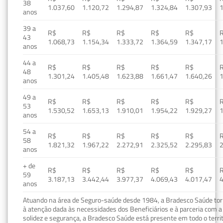
38
1.037,60
1.120,72
1.294,87
1.324,84
1.307,93
1
anos
39 a
R$
R$
R$
R$
R$
43
1.068,73
1.154,34
1.333,72
1.364,59
1.347,17
1
anos
44 a
R$
R$
R$
R$
R$
48
1.301,24
1.405,48
1.623,88
1.661,47
1.640,26
1
anos
49 a
R$
R$
R$
R$
R$
53
1.530,52
1.653,13
1.910,01
1.954,22
1.929,27
1
anos
54 a
R$
R$
R$
R$
R$
58
1.821,32
1.967,22
2.272,91
2.325,52
2.295,83
2
anos
+ de
R$
R$
R$
R$
R$
59
3.187,13
3.442,44
3.977,37
4.069,43
4.017,47
4
anos
Atuando na área de Seguro-saúde desde 1984, a Bradesco Saúde torn
à atenção dada às necessidades dos Beneficiários e à parceria com a 
solidez e segurança, a Bradesco Saúde está presente em todo o terri