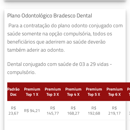
Plano Odontológico Bradesco Dental
Para a contratação do plano odonto conjugado com
saúde somente na opção compulsória, todos os
beneficiários que aderirem ao saúde deverão
também aderir ao odonto.
Dental conjugado com saúde de 03 a 29 vidas -
compulsório.
Padrão
Premium
Premium
Premium
Premium
Premium
P
Doc
Top 1 X
Top 3 X
Top 4 X
Top 5 X
Top 6 X
R$
R$
R$
R$
R$
R$ 94,21
23,67
145,77
168,27
192,68
219,17