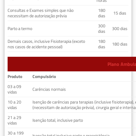
horas
Consultas e Exames simples que não
180
15 dias
necessitam de autorização prévia
dias
300
Parto a termo
300 dias
dias
Demais casos, inclusive Fisioterapia (exceto
180
180 dias
nos casos de acidente pessoal)
dias
Plano Ambulat
Produto
Compulsório
03 a 09
Carências normais
vidas
10 a 20
Isenção de carências para terapias (inclusive fisioterapia)
vidas
(necessitam de autorização prévia), cirurgia geral e interna
21 a 29
Isenção total, inclusive parto
vidas
30 a 199
Isenção total inclusive parto e preexistência