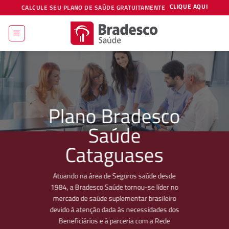
Skip
CLIQUE AQUI
CALCULE SEU PLANO DE SAÚDE GRATUITAMENTE
to
content
Plano Bradesco
Saúde
Cataguases
Atuando na área de Seguros saúde desde
1984, a Bradesco Saúde tornou-se líder no
mercado de saúde suplementar brasileiro
devido à atenção dada às necessidades dos
Beneficiários e à parceria com a Rede