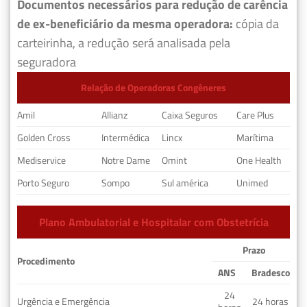
Documentos necessários para redução de carência
de ex-beneficiário da mesma operadora:
cópia da
carteirinha, a redução será analisada pela
seguradora
Relação de Operadoras Congêneres
Amil
Allianz
Caixa Seguros
Care Plus
Golden Cross
Intermédica
Lincx
Marítima
Mediservice
Notre Dame
Omint
One Health
Porto Seguro
Sompo
Sul américa
Unimed
Plano Ambulatorial e Hospitalar com Obstetrícia
Prazo
Procedimento
ANS
Bradesco
24
Urgência e Emergência
24 horas