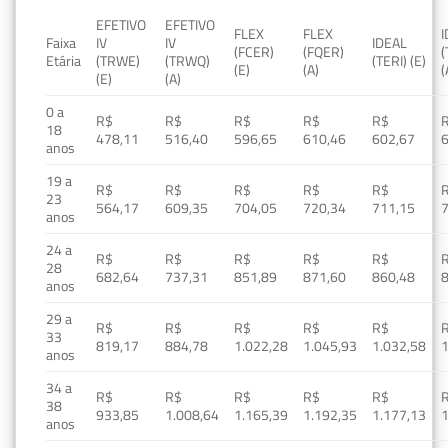
EFETIVO
EFETIVO
FLEX
FLEX
Faixa
IV
IV
IDEAL
(FCER)
(FQER)
(
Etária
(TRWE)
(TRWQ)
(TERI) (E)
(E)
(A)
(
(E)
(A)
0 a
R$
R$
R$
R$
R$
18
478,11
516,40
596,65
610,46
602,67
anos
19 a
R$
R$
R$
R$
R$
23
564,17
609,35
704,05
720,34
711,15
anos
24 a
R$
R$
R$
R$
R$
28
682,64
737,31
851,89
871,60
860,48
anos
29 a
R$
R$
R$
R$
R$
33
819,17
884,78
1.022,28
1.045,93
1.032,58
1
anos
34 a
R$
R$
R$
R$
R$
38
933,85
1.008,64
1.165,39
1.192,35
1.177,13
1
anos