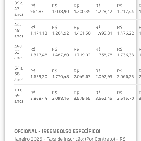
39 a
R$
R$
R$
R$
R$
43
961,87
1.038,90
1.200,35
1.228,12
1.212,44
1
anos
44 a
R$
R$
R$
R$
R$
48
1.171,13
1.264,92
1.461,50
1.495,31
1.476,22
1
anos
49 a
R$
R$
R$
R$
R$
53
1.377,48
1.487,80
1.719,02
1.758,78
1.736,33
1
anos
54 a
R$
R$
R$
R$
R$
58
1.639,20
1.770,48
2.045,63
2.092,95
2.066,23
2
anos
+ de
R$
R$
R$
R$
R$
59
2.868,44
3.098,16
3.579,65
3.662,45
3.615,70
3
anos
OPCIONAL - (REEMBOLSO ESPECÍFICO)
Janeiro 2025 - Taxa de Inscrição: (Por Contrato) - R$