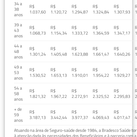
34 a
R$
R$
R$
R$
R$
38
1.037,60
1.120,72
1.294,87
1.324,84
1.307,93
1
anos
39 a
R$
R$
R$
R$
R$
43
1.068,73
1.154,34
1.333,72
1.364,59
1.347,17
1
anos
44 a
R$
R$
R$
R$
R$
48
1.301,24
1.405,48
1.623,88
1.661,47
1.640,26
1
anos
49 a
R$
R$
R$
R$
R$
53
1.530,52
1.653,13
1.910,01
1.954,22
1.929,27
1
anos
54 a
R$
R$
R$
R$
R$
58
1.821,32
1.967,22
2.272,91
2.325,52
2.295,83
2
anos
+ de
R$
R$
R$
R$
R$
59
3.187,13
3.442,44
3.977,37
4.069,43
4.017,47
4
anos
Atuando na área de Seguro-saúde desde 1984, a Bradesco Saúde torn
à atenção dada às necessidades dos Beneficiários e à parceria com a 