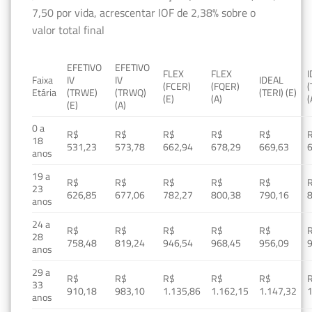
7,50 por vida, acrescentar IOF de 2,38% sobre o
valor total final
EFETIVO
EFETIVO
FLEX
FLEX
Faixa
IV
IV
IDEAL
(FCER)
(FQER)
(
Etária
(TRWE)
(TRWQ)
(TERI) (E)
(E)
(A)
(
(E)
(A)
0 a
R$
R$
R$
R$
R$
18
531,23
573,78
662,94
678,29
669,63
anos
19 a
R$
R$
R$
R$
R$
23
626,85
677,06
782,27
800,38
790,16
anos
24 a
R$
R$
R$
R$
R$
28
758,48
819,24
946,54
968,45
956,09
anos
29 a
R$
R$
R$
R$
R$
33
910,18
983,10
1.135,86
1.162,15
1.147,32
1
anos