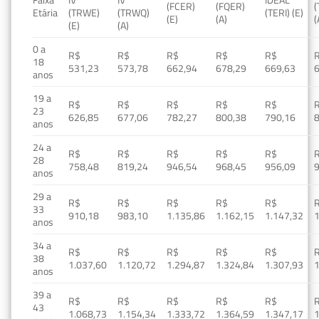
Faixa
IV
IV
IDEAL
(FCER)
(FQER)
(
Etária
(TRWE)
(TRWQ)
(TERI) (E)
(E)
(A)
(
(E)
(A)
0 a
R$
R$
R$
R$
R$
18
531,23
573,78
662,94
678,29
669,63
anos
19 a
R$
R$
R$
R$
R$
23
626,85
677,06
782,27
800,38
790,16
anos
24 a
R$
R$
R$
R$
R$
28
758,48
819,24
946,54
968,45
956,09
anos
29 a
R$
R$
R$
R$
R$
33
910,18
983,10
1.135,86
1.162,15
1.147,32
1
anos
34 a
R$
R$
R$
R$
R$
38
1.037,60
1.120,72
1.294,87
1.324,84
1.307,93
1
anos
39 a
R$
R$
R$
R$
R$
43
1.068,73
1.154,34
1.333,72
1.364,59
1.347,17
1