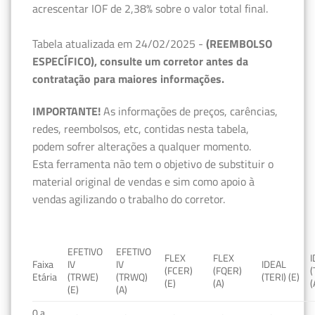
acrescentar IOF de 2,38% sobre o valor total final.
Tabela atualizada em 24/02/2025 -
(REEMBOLSO
ESPECÍFICO), consulte um corretor antes da
contratação para maiores informações.
IMPORTANTE!
As informações de preços, carências,
redes, reembolsos, etc, contidas nesta tabela,
podem sofrer alterações a qualquer momento.
Esta ferramenta não tem o objetivo de substituir o
material original de vendas e sim como apoio à
vendas agilizando o trabalho do corretor.
EFETIVO
EFETIVO
FLEX
FLEX
Faixa
IV
IV
IDEAL
(FCER)
(FQER)
(
Etária
(TRWE)
(TRWQ)
(TERI) (E)
(E)
(A)
(
(E)
(A)
0 a