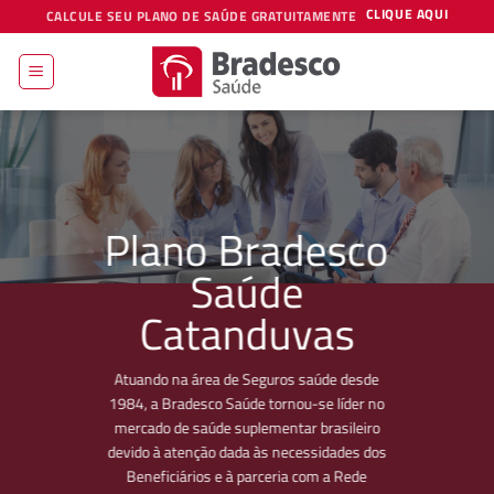
Skip
CLIQUE AQUI
CALCULE SEU PLANO DE SAÚDE GRATUITAMENTE
to
content
Plano Bradesco
Saúde
Catanduvas
Atuando na área de Seguros saúde desde
1984, a Bradesco Saúde tornou-se líder no
mercado de saúde suplementar brasileiro
devido à atenção dada às necessidades dos
Beneficiários e à parceria com a Rede