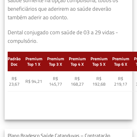
saúde somente na opção compulsória, todos os
beneficiários que aderirem ao saúde deverão
também aderir ao odonto.
Dental conjugado com saúde de 03 a 29 vidas -
compulsório.
Padrão
Premium
Premium
Premium
Premium
Premium
P
Doc
Top 1 X
Top 3 X
Top 4 X
Top 5 X
Top 6 X
R$
R$
R$
R$
R$
R$ 94,21
23,67
145,77
168,27
192,68
219,17
Plano Bradesco Saúde Catanduvas – Contratação