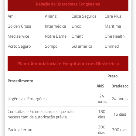
Relação de Operadoras Congêneres
Amil
Allianz
Caixa Seguros
Care Plus
Golden Cross
Intermédica
Lincx
Marítima
Mediservice
Notre Dame
Omint
One Health
Porto Seguro
Sompo
Sul américa
Unimed
Plano Ambulatorial e Hospitalar com Obstetrícia
Prazo
Procedimento
ANS
Bradesco
24
Urgência e Emergência
24 horas
horas
Consultas e Exames simples que não
180
15 dias
necessitam de autorização prévia
dias
300
Parto a termo
300 dias
dias