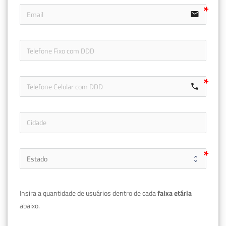
email
icon-ph
call
Insira a quantidade de usuários dentro de cada 
faixa etária 
abaixo.