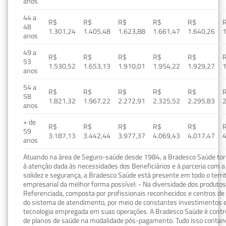
anos
44 a
R$
R$
R$
R$
R$
48
1.301,24
1.405,48
1.623,88
1.661,47
1.640,26
1
anos
49 a
R$
R$
R$
R$
R$
53
1.530,52
1.653,13
1.910,01
1.954,22
1.929,27
1
anos
54 a
R$
R$
R$
R$
R$
58
1.821,32
1.967,22
2.272,91
2.325,52
2.295,83
2
anos
+ de
R$
R$
R$
R$
R$
59
3.187,13
3.442,44
3.977,37
4.069,43
4.017,47
4
anos
Atuando na área de Seguro-saúde desde 1984, a Bradesco Saúde torn
à atenção dada às necessidades dos Beneficiários e à parceria com a 
solidez e segurança, a Bradesco Saúde está presente em todo o terri
empresarial da melhor forma possível: - Na diversidade dos produto
Referenciada, composta por profissionais reconhecidos e centros de
do sistema de atendimento, por meio de constantes investimentos e
tecnologia empregada em suas operações. A Bradesco Saúde é contro
de planos de saúde na modalidade pós-pagamento. Tudo isso contand