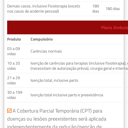
Demais casos, inclusive Fisioterapia (exceto
180
180 dias
nos casos de acidente pessoal)
dias
Plano Ambulat
Produto
Compulsório
03 a 09
Carências normais
vidas
10 a 20
Isenção de carências para terapias (inclusive fisioterapia)
vidas
(necessitam de autorização prévia), cirurgia geral e interna
21 a 29
Isenção total, inclusive parto
vidas
30 a 199
Isenção total inclusive parto e preexistência
vidas
A Cobertura Parcial Temporária (CPT) para
doenças ou lesões preexistentes será aplicada
independentemente da redução/isenção de