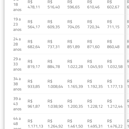
R$
R$
R$
R$
R$
18
478,11
516,40
596,65
610,46
602,67
anos
19 a
R$
R$
R$
R$
R$
23
564,17
609,35
704,05
720,34
711,15
anos
24 a
R$
R$
R$
R$
R$
28
682,64
737,31
851,89
871,60
860,48
anos
29 a
R$
R$
R$
R$
R$
33
819,17
884,78
1.022,28
1.045,93
1.032,58
1
anos
34 a
R$
R$
R$
R$
R$
38
933,85
1.008,64
1.165,39
1.192,35
1.177,13
1
anos
39 a
R$
R$
R$
R$
R$
43
961,87
1.038,90
1.200,35
1.228,12
1.212,44
1
anos
44 a
R$
R$
R$
R$
R$
48
1.171,13
1.264,92
1.461,50
1.495,31
1.476,22
1
anos