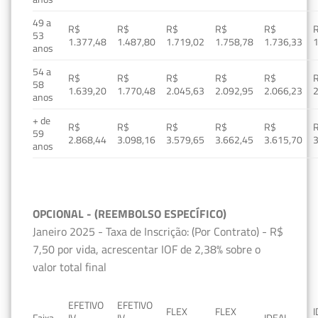
49 a
R$
R$
R$
R$
R$
53
1.377,48
1.487,80
1.719,02
1.758,78
1.736,33
1
anos
54 a
R$
R$
R$
R$
R$
58
1.639,20
1.770,48
2.045,63
2.092,95
2.066,23
2
anos
+ de
R$
R$
R$
R$
R$
59
2.868,44
3.098,16
3.579,65
3.662,45
3.615,70
3
anos
OPCIONAL - (REEMBOLSO ESPECÍFICO)
Janeiro 2025 - Taxa de Inscrição: (Por Contrato) - R$
7,50 por vida, acrescentar IOF de 2,38% sobre o
valor total final
EFETIVO
EFETIVO
FLEX
FLEX