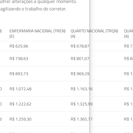
 sofrer alterações a qualquer momento.
gilizando o trabalho do corretor.
I)
ENFERMARIA NACIONAL (TREN)
QUARTO NACIONAL (TRQN)
QUAR
(E)
(A)
(A)
R$ 625,96
R$ 678,87
R$ 7
R$ 738,63
R$ 801,07
R$ 8
R$ 893,73
R$ 969,29
R$ 1
0
R$ 1.072,48
R$ 1.163,16
R$ 1
0
R$ 1.222,62
R$ 1.325,99
R$ 1
3
R$ 1.259,30
R$ 1.365,77
R$ 1