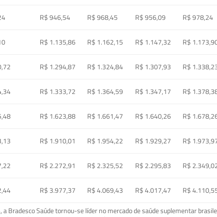
24
R$ 946,54
R$ 968,45
R$ 956,09
R$ 978,24
10
R$ 1.135,86
R$ 1.162,15
R$ 1.147,32
R$ 1.173,9
0,72
R$ 1.294,87
R$ 1.324,84
R$ 1.307,93
R$ 1.338,2
4,34
R$ 1.333,72
R$ 1.364,59
R$ 1.347,17
R$ 1.378,3
5,48
R$ 1.623,88
R$ 1.661,47
R$ 1.640,26
R$ 1.678,2
3,13
R$ 1.910,01
R$ 1.954,22
R$ 1.929,27
R$ 1.973,9
7,22
R$ 2.272,91
R$ 2.325,52
R$ 2.295,83
R$ 2.349,0
2,44
R$ 3.977,37
R$ 4.069,43
R$ 4.017,47
R$ 4.110,5
a Bradesco Saúde tornou-se líder no mercado de saúde suplementar brasileir