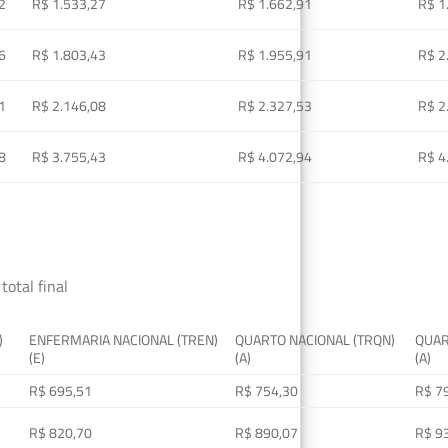
2
R$ 1.533,27
R$ 1.662,91
R$ 1
6
R$ 1.803,43
R$ 1.955,91
R$ 2
1
R$ 2.146,08
R$ 2.327,53
R$ 2
8
R$ 3.755,43
R$ 4.072,94
R$ 4
total final
)
ENFERMARIA NACIONAL (TREN)
QUARTO NACIONAL (TRQN)
QUAR
(E)
(A)
(A)
R$ 695,51
R$ 754,30
R$ 7
R$ 820,70
R$ 890,07
R$ 9