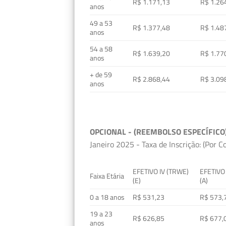
R$ 1.171,13
R$ 1.26
anos
49 a 53
R$ 1.377,48
R$ 1.48
anos
54 a 58
R$ 1.639,20
R$ 1.77
anos
+ de 59
R$ 2.868,44
R$ 3.09
anos
OPCIONAL - (REEMBOLSO ESPECÍFICO
Janeiro 2025 - Taxa de Inscrição: (Por C
EFETIVO IV (TRWE)
EFETIVO
Faixa Etária
(E)
(A)
0 a 18 anos
R$ 531,23
R$ 573,
19 a 23
R$ 626,85
R$ 677,
anos