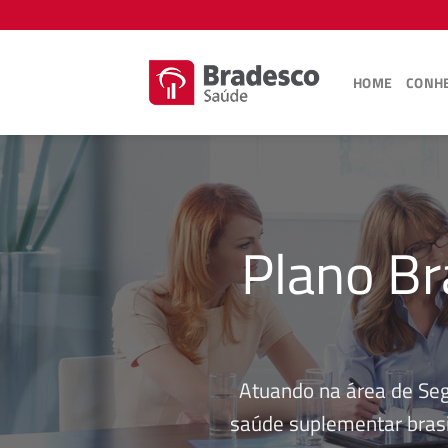
Skip
to
content
HOME
CONHE
Plano Br
Atuando na área de Se
saúde suplementar brasi