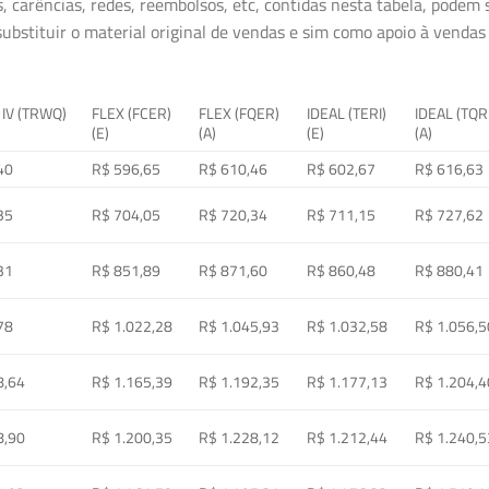
, carências, redes, reembolsos, etc, contidas nesta tabela, podem
ubstituir o material original de vendas e sim como apoio à vendas a
 IV (TRWQ)
FLEX (FCER)
FLEX (FQER)
IDEAL (TERI)
IDEAL (TQR
(E)
(A)
(E)
(A)
40
R$ 596,65
R$ 610,46
R$ 602,67
R$ 616,63
35
R$ 704,05
R$ 720,34
R$ 711,15
R$ 727,62
31
R$ 851,89
R$ 871,60
R$ 860,48
R$ 880,41
78
R$ 1.022,28
R$ 1.045,93
R$ 1.032,58
R$ 1.056,5
8,64
R$ 1.165,39
R$ 1.192,35
R$ 1.177,13
R$ 1.204,4
8,90
R$ 1.200,35
R$ 1.228,12
R$ 1.212,44
R$ 1.240,5