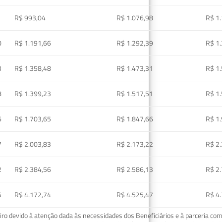
R$ 993,04
R$ 1.076,98
R$ 1
0
R$ 1.191,66
R$ 1.292,39
R$ 1
3
R$ 1.358,48
R$ 1.473,31
R$ 1
8
R$ 1.399,23
R$ 1.517,51
R$ 1
6
R$ 1.703,65
R$ 1.847,66
R$ 1
7
R$ 2.003,83
R$ 2.173,22
R$ 2
2
R$ 2.384,56
R$ 2.586,13
R$ 2
5
R$ 4.172,74
R$ 4.525,47
R$ 4
o devido à atenção dada às necessidades dos Beneficiários e à parceria com