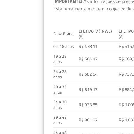
IMPORTANTE!
As informações de preços
Esta ferramenta não tem o objetivo de s
EFETIVO IV (TRWE)
EFETIVO
Faixa Etária
(E)
(A)
0 a 18 anos
R$ 478,11
R$ 516,
19 a 23
R$ 564,17
R$ 609,
anos
24 a 28
R$ 682,64
R$ 737,
anos
29 a 33
R$ 819,17
R$ 884,
anos
34 a 38
R$ 933,85
R$ 1.00
anos
39 a 43
R$ 961,87
R$ 1.03
anos
44 a 48