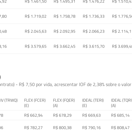
4,92
R$ 1.461,50
R$ 1.495,31
R$ 1.476,22
R$ 1.510,4
7,80
R$ 1.719,02
R$ 1.758,78
R$ 1.736,33
R$ 1.776,5
0,48
R$ 2.045,63
R$ 2.092,95
R$ 2.066,23
R$ 2.114,1
8,16
R$ 3.579,65
R$ 3.662,45
R$ 3.615,70
R$ 3.699,4
)
ontrato) - R$ 7,50 por vida, acrescentar IOF de 2,38% sobre o valor 
 IV (TRWQ)
FLEX (FCER)
FLEX (FQER)
IDEAL (TERI)
IDEAL (TQRI
(E)
(A)
(E)
(A)
78
R$ 662,94
R$ 678,29
R$ 669,63
R$ 685,14
06
R$ 782,27
R$ 800,38
R$ 790,16
R$ 808,47