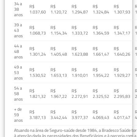
34 a
R$
R$
R$
R$
R$
38
1.037,60
1.120,72
1.294,87
1.324,84
1.307,93
1
anos
39 a
R$
R$
R$
R$
R$
43
1.068,73
1.154,34
1.333,72
1.364,59
1.347,17
1
anos
44 a
R$
R$
R$
R$
R$
48
1.301,24
1.405,48
1.623,88
1.661,47
1.640,26
1
anos
49 a
R$
R$
R$
R$
R$
53
1.530,52
1.653,13
1.910,01
1.954,22
1.929,27
1
anos
54 a
R$
R$
R$
R$
R$
58
1.821,32
1.967,22
2.272,91
2.325,52
2.295,83
2
anos
+ de
R$
R$
R$
R$
R$
59
3.187,13
3.442,44
3.977,37
4.069,43
4.017,47
4
anos
Atuando na área de Seguro-saúde desde 1984, a Bradesco Saúde torn
à atenção dada às necessidades dos Beneficiários e à parceria com a 