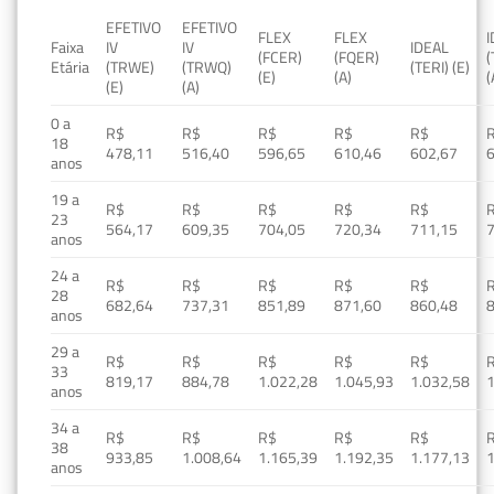
EFETIVO
EFETIVO
FLEX
FLEX
Faixa
IV
IV
IDEAL
(FCER)
(FQER)
(
Etária
(TRWE)
(TRWQ)
(TERI) (E)
(E)
(A)
(
(E)
(A)
0 a
R$
R$
R$
R$
R$
18
478,11
516,40
596,65
610,46
602,67
anos
19 a
R$
R$
R$
R$
R$
23
564,17
609,35
704,05
720,34
711,15
anos
24 a
R$
R$
R$
R$
R$
28
682,64
737,31
851,89
871,60
860,48
anos
29 a
R$
R$
R$
R$
R$
33
819,17
884,78
1.022,28
1.045,93
1.032,58
1
anos
34 a
R$
R$
R$
R$
R$
38
933,85
1.008,64
1.165,39
1.192,35
1.177,13
1
anos