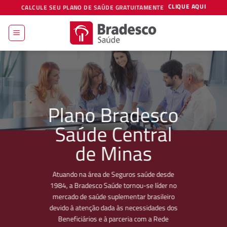
Skip
CLIQUE AQUI
CALCULE SEU PLANO DE SAÚDE GRATUITAMENTE
to
content
Plano Bradesco
Saúde Central
de Minas
Atuando na área de Seguros saúde desde
1984, a Bradesco Saúde tornou-se líder no
mercado de saúde suplementar brasileiro
devido à atenção dada às necessidades dos
Beneficiários e à parceria com a Rede