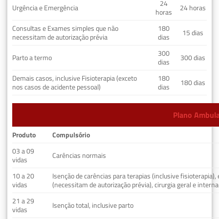
24
Urgência e Emergência
24 horas
horas
Consultas e Exames simples que não
180
15 dias
necessitam de autorização prévia
dias
300
Parto a termo
300 dias
dias
Demais casos, inclusive Fisioterapia (exceto
180
180 dias
nos casos de acidente pessoal)
dias
Plano Ambulat
Produto
Compulsório
03 a 09
Carências normais
vidas
10 a 20
Isenção de carências para terapias (inclusive fisioterapia)
vidas
(necessitam de autorização prévia), cirurgia geral e interna
21 a 29
Isenção total, inclusive parto
vidas