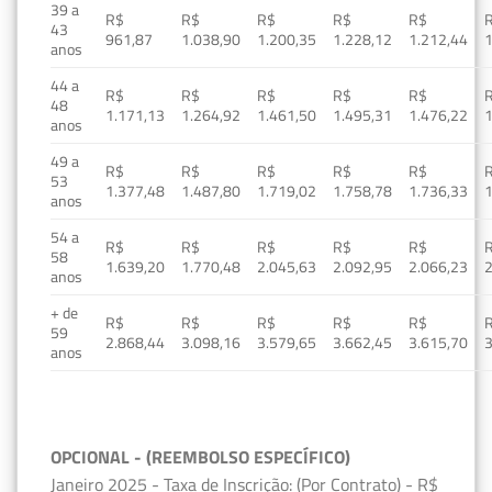
39 a
R$
R$
R$
R$
R$
43
961,87
1.038,90
1.200,35
1.228,12
1.212,44
1
anos
44 a
R$
R$
R$
R$
R$
48
1.171,13
1.264,92
1.461,50
1.495,31
1.476,22
1
anos
49 a
R$
R$
R$
R$
R$
53
1.377,48
1.487,80
1.719,02
1.758,78
1.736,33
1
anos
54 a
R$
R$
R$
R$
R$
58
1.639,20
1.770,48
2.045,63
2.092,95
2.066,23
2
anos
+ de
R$
R$
R$
R$
R$
59
2.868,44
3.098,16
3.579,65
3.662,45
3.615,70
3
anos
OPCIONAL - (REEMBOLSO ESPECÍFICO)
Janeiro 2025 - Taxa de Inscrição: (Por Contrato) - R$