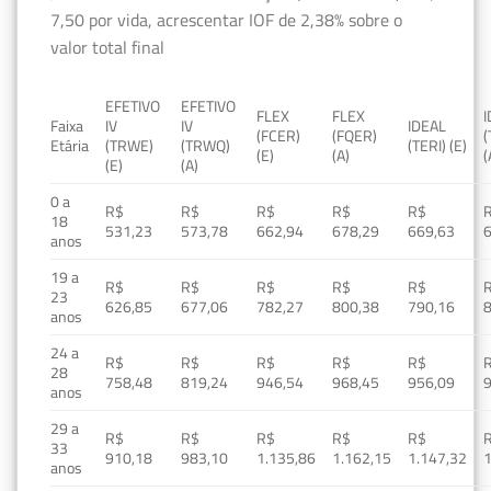
7,50 por vida, acrescentar IOF de 2,38% sobre o
valor total final
EFETIVO
EFETIVO
FLEX
FLEX
Faixa
IV
IV
IDEAL
(FCER)
(FQER)
(
Etária
(TRWE)
(TRWQ)
(TERI) (E)
(E)
(A)
(
(E)
(A)
0 a
R$
R$
R$
R$
R$
18
531,23
573,78
662,94
678,29
669,63
anos
19 a
R$
R$
R$
R$
R$
23
626,85
677,06
782,27
800,38
790,16
anos
24 a
R$
R$
R$
R$
R$
28
758,48
819,24
946,54
968,45
956,09
anos
29 a
R$
R$
R$
R$
R$
33
910,18
983,10
1.135,86
1.162,15
1.147,32
1
anos