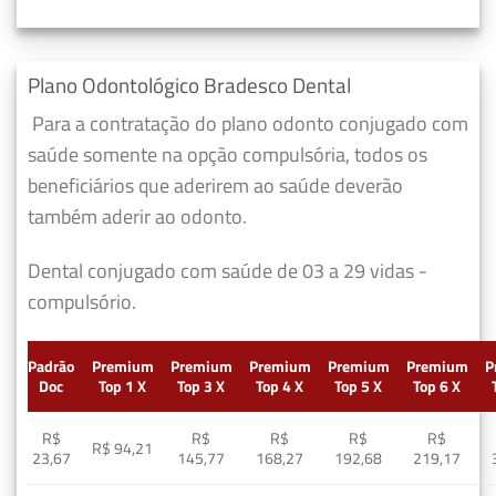
Plano Odontológico Bradesco Dental
Para a contratação do plano odonto conjugado com
saúde somente na opção compulsória, todos os
beneficiários que aderirem ao saúde deverão
também aderir ao odonto.
Dental conjugado com saúde de 03 a 29 vidas -
compulsório.
Padrão
Premium
Premium
Premium
Premium
Premium
P
Doc
Top 1 X
Top 3 X
Top 4 X
Top 5 X
Top 6 X
R$
R$
R$
R$
R$
R$ 94,21
23,67
145,77
168,27
192,68
219,17