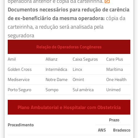
operadora anterior e cópia da carteirinha.
Documentos necessários para redução de carência
de ex-beneficiário da mesma operadora:
cópia da
carteirinha, a redução será analisada pela
seguradora
Relação de Operadoras Congêneres
Amil
Allianz
Caixa Seguros
Care Plus
Golden Cross
Intermédica
Lincx
Marítima
Mediservice
Notre Dame
Omint
One Health
Porto Seguro
Sompo
Sul américa
Unimed
Plano Ambulatorial e Hospitalar com Obstetrícia
Prazo
Procedimento
ANS
Bradesco