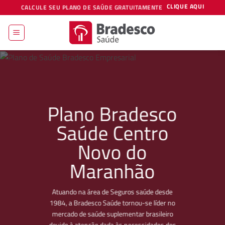
Skip
CLIQUE AQUI
CALCULE SEU PLANO DE SAÚDE GRATUITAMENTE
to
content
Plano Bradesco
Saúde Centro
Novo do
Maranhão
Atuando na área de Seguros saúde desde
1984, a Bradesco Saúde tornou-se líder no
mercado de saúde suplementar brasileiro
devido à atenção dada às necessidades dos