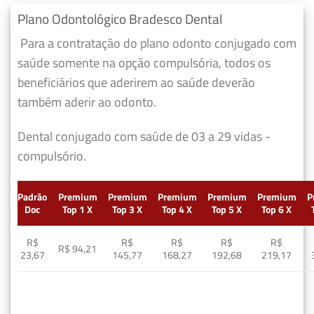
Plano Odontológico Bradesco Dental
Para a contratação do plano odonto conjugado com
saúde somente na opção compulsória, todos os
beneficiários que aderirem ao saúde deverão
também aderir ao odonto.
Dental conjugado com saúde de 03 a 29 vidas -
compulsório.
Padrão
Premium
Premium
Premium
Premium
Premium
P
Doc
Top 1 X
Top 3 X
Top 4 X
Top 5 X
Top 6 X
R$
R$
R$
R$
R$
R$ 94,21
23,67
145,77
168,27
192,68
219,17