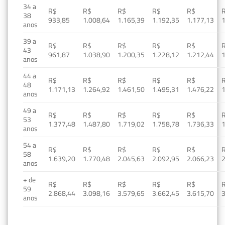
34 a
R$
R$
R$
R$
R$
38
933,85
1.008,64
1.165,39
1.192,35
1.177,13
1
anos
39 a
R$
R$
R$
R$
R$
43
961,87
1.038,90
1.200,35
1.228,12
1.212,44
1
anos
44 a
R$
R$
R$
R$
R$
48
1.171,13
1.264,92
1.461,50
1.495,31
1.476,22
1
anos
49 a
R$
R$
R$
R$
R$
53
1.377,48
1.487,80
1.719,02
1.758,78
1.736,33
1
anos
54 a
R$
R$
R$
R$
R$
58
1.639,20
1.770,48
2.045,63
2.092,95
2.066,23
2
anos
+ de
R$
R$
R$
R$
R$
59
2.868,44
3.098,16
3.579,65
3.662,45
3.615,70
3
anos