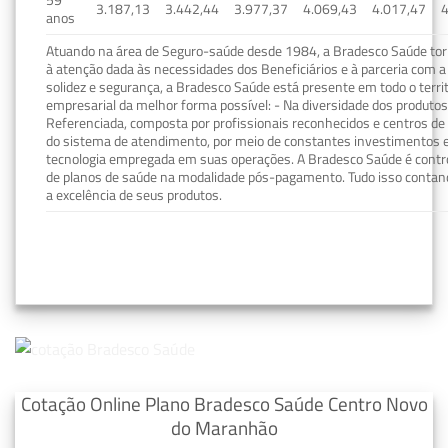
59
3.187,13
3.442,44
3.977,37
4.069,43
4.017,47
4
anos
Atuando na área de Seguro-saúde desde 1984, a Bradesco Saúde torn
à atenção dada às necessidades dos Beneficiários e à parceria com a 
solidez e segurança, a Bradesco Saúde está presente em todo o terri
empresarial da melhor forma possível: - Na diversidade dos produto
Referenciada, composta por profissionais reconhecidos e centros de
do sistema de atendimento, por meio de constantes investimentos e
tecnologia empregada em suas operações. A Bradesco Saúde é contro
de planos de saúde na modalidade pós-pagamento. Tudo isso contand
a excelência de seus produtos.
Cotação Online Plano Bradesco Saúde Centro Novo
do Maranhão