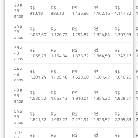
29 a
R$
R$
R$
R$
R$
33
910,18
983,10
1.135,86
1.162,15
1.147,32
1
anos
34 a
R$
R$
R$
R$
R$
38
1.037,60
1.120,72
1.294,87
1.324,84
1.307,93
1
anos
39 a
R$
R$
R$
R$
R$
43
1.068,73
1.154,34
1.333,72
1.364,59
1.347,17
1
anos
44 a
R$
R$
R$
R$
R$
48
1.301,24
1.405,48
1.623,88
1.661,47
1.640,26
1
anos
49 a
R$
R$
R$
R$
R$
53
1.530,52
1.653,13
1.910,01
1.954,22
1.929,27
1
anos
54 a
R$
R$
R$
R$
R$
58
1.821,32
1.967,22
2.272,91
2.325,52
2.295,83
2
anos
+ de
R$
R$
R$
R$
R$