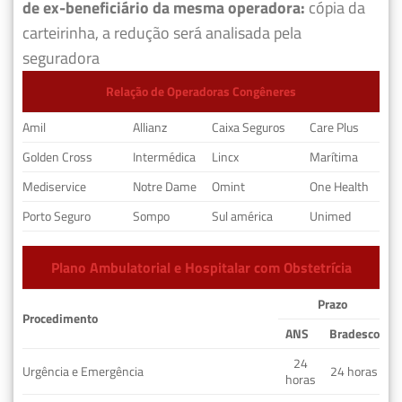
de ex-beneficiário da mesma operadora:
cópia da
carteirinha, a redução será analisada pela
seguradora
Relação de Operadoras Congêneres
Amil
Allianz
Caixa Seguros
Care Plus
Golden Cross
Intermédica
Lincx
Marítima
Mediservice
Notre Dame
Omint
One Health
Porto Seguro
Sompo
Sul américa
Unimed
Plano Ambulatorial e Hospitalar com Obstetrícia
Prazo
Procedimento
ANS
Bradesco
24
Urgência e Emergência
24 horas
horas