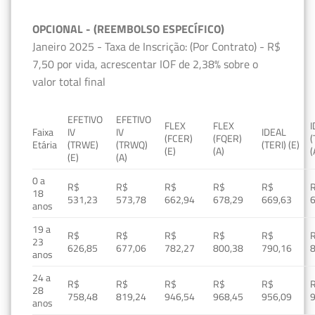
OPCIONAL - (REEMBOLSO ESPECÍFICO)
Janeiro 2025 - Taxa de Inscrição: (Por Contrato) - R$
7,50 por vida, acrescentar IOF de 2,38% sobre o
valor total final
EFETIVO
EFETIVO
FLEX
FLEX
Faixa
IV
IV
IDEAL
(FCER)
(FQER)
(
Etária
(TRWE)
(TRWQ)
(TERI) (E)
(E)
(A)
(
(E)
(A)
0 a
R$
R$
R$
R$
R$
18
531,23
573,78
662,94
678,29
669,63
anos
19 a
R$
R$
R$
R$
R$
23
626,85
677,06
782,27
800,38
790,16
anos
24 a
R$
R$
R$
R$
R$
28
758,48
819,24
946,54
968,45
956,09
anos