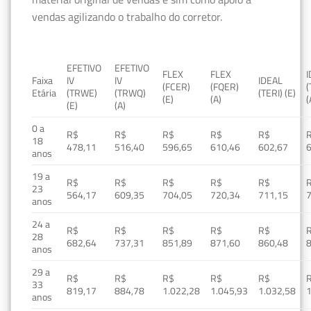
vendas agilizando o trabalho do corretor.
EFETIVO
EFETIVO
FLEX
FLEX
Faixa
IV
IV
IDEAL
(FCER)
(FQER)
(
Etária
(TRWE)
(TRWQ)
(TERI) (E)
(E)
(A)
(
(E)
(A)
0 a
R$
R$
R$
R$
R$
18
478,11
516,40
596,65
610,46
602,67
anos
19 a
R$
R$
R$
R$
R$
23
564,17
609,35
704,05
720,34
711,15
anos
24 a
R$
R$
R$
R$
R$
28
682,64
737,31
851,89
871,60
860,48
anos
29 a
R$
R$
R$
R$
R$
33
819,17
884,78
1.022,28
1.045,93
1.032,58
1
anos