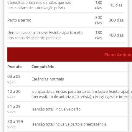
Consultas e Exames simples que não
180
15 dias
necessitam de autorização prévia
dias
300
Parto a termo
300 dias
dias
Demais casos, inclusive Fisioterapia (exceto
180
180 dias
nos casos de acidente pessoal)
dias
Plano Ambulat
Produto
Compulsório
03 a 09
Carências normais
vidas
10 a 20
Isenção de carências para terapias (inclusive fisioterapia)
vidas
(necessitam de autorização prévia), cirurgia geral e interna
21 a 29
Isenção total, inclusive parto
vidas
30 a 199
Isenção total inclusive parto e preexistência
vidas