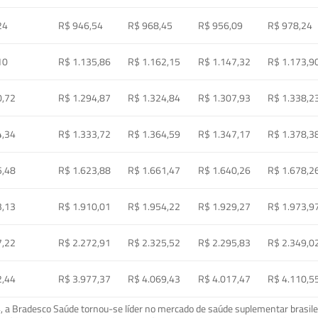
24
R$ 946,54
R$ 968,45
R$ 956,09
R$ 978,24
10
R$ 1.135,86
R$ 1.162,15
R$ 1.147,32
R$ 1.173,9
0,72
R$ 1.294,87
R$ 1.324,84
R$ 1.307,93
R$ 1.338,2
4,34
R$ 1.333,72
R$ 1.364,59
R$ 1.347,17
R$ 1.378,3
5,48
R$ 1.623,88
R$ 1.661,47
R$ 1.640,26
R$ 1.678,2
3,13
R$ 1.910,01
R$ 1.954,22
R$ 1.929,27
R$ 1.973,9
7,22
R$ 2.272,91
R$ 2.325,52
R$ 2.295,83
R$ 2.349,0
2,44
R$ 3.977,37
R$ 4.069,43
R$ 4.017,47
R$ 4.110,5
a Bradesco Saúde tornou-se líder no mercado de saúde suplementar brasileir