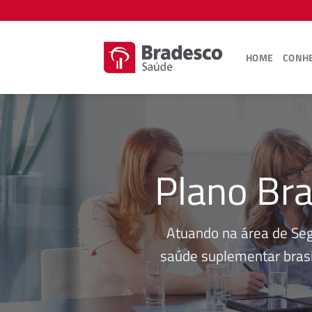
Skip
to
content
HOME
CONHE
Plano Bra
Atuando na área de Se
saúde suplementar brasi