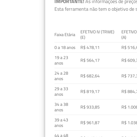
IMPORTANTE!
As informações de preços
Esta ferramenta não tem o objetivo de s
EFETIVO IV (TRWE)
EFETIVO
Faixa Etária
(E)
(A)
0 a 18 anos
R$ 478,11
R$ 516,
19 a 23
R$ 564,17
R$ 609,
anos
24 a 28
R$ 682,64
R$ 737,
anos
29 a 33
R$ 819,17
R$ 884,
anos
34 a 38
R$ 933,85
R$ 1.00
anos
39 a 43
R$ 961,87
R$ 1.03
anos
44 a 48