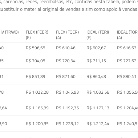
, carências, redes, reembolsos, etc, contidas nesta tabela, podem
ubstituir o material original de vendas e sim como apoio à vendas a
 IV (TRWQ)
FLEX (FCER)
FLEX (FQER)
IDEAL (TERI)
IDEAL (TQR
(E)
(A)
(E)
(A)
40
R$ 596,65
R$ 610,46
R$ 602,67
R$ 616,63
35
R$ 704,05
R$ 720,34
R$ 711,15
R$ 727,62
31
R$ 851,89
R$ 871,60
R$ 860,48
R$ 880,41
78
R$ 1.022,28
R$ 1.045,93
R$ 1.032,58
R$ 1.056,5
8,64
R$ 1.165,39
R$ 1.192,35
R$ 1.177,13
R$ 1.204,4
8,90
R$ 1.200,35
R$ 1.228,12
R$ 1.212,44
R$ 1.240,5