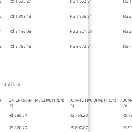
2
R$ 1.533,27
R$ 1.662,91
R$ 1
6
R$ 1.803,43
R$ 1.955,91
R$ 2
1
R$ 2.146,08
R$ 2.327,53
R$ 2
8
R$ 3.755,43
R$ 4.072,94
R$ 4
total final
)
ENFERMARIA NACIONAL (TREN)
QUARTO NACIONAL (TRQN)
QUAR
(E)
(A)
(A)
R$ 695,51
R$ 754,30
R$ 7
R$ 820,70
R$ 890,07
R$ 9