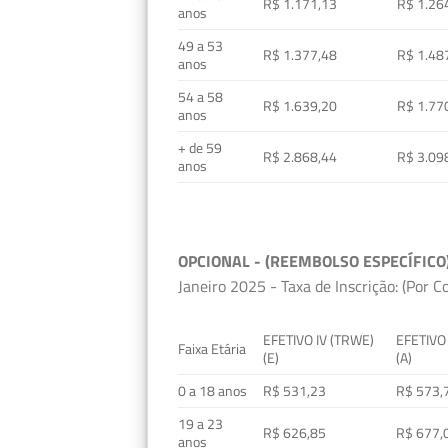
R$ 1.171,13
R$ 1.26
anos
49 a 53
R$ 1.377,48
R$ 1.48
anos
54 a 58
R$ 1.639,20
R$ 1.77
anos
+ de 59
R$ 2.868,44
R$ 3.09
anos
OPCIONAL - (REEMBOLSO ESPECÍFICO
Janeiro 2025 - Taxa de Inscrição: (Por C
EFETIVO IV (TRWE)
EFETIVO
Faixa Etária
(E)
(A)
0 a 18 anos
R$ 531,23
R$ 573,
19 a 23
R$ 626,85
R$ 677,
anos