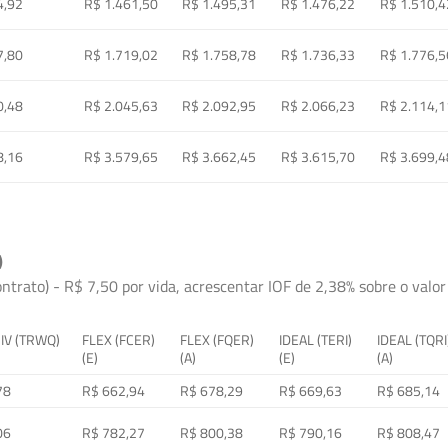
4,92
R$ 1.461,50
R$ 1.495,31
R$ 1.476,22
R$ 1.510,4
7,80
R$ 1.719,02
R$ 1.758,78
R$ 1.736,33
R$ 1.776,5
0,48
R$ 2.045,63
R$ 2.092,95
R$ 2.066,23
R$ 2.114,1
8,16
R$ 3.579,65
R$ 3.662,45
R$ 3.615,70
R$ 3.699,4
)
ontrato) - R$ 7,50 por vida, acrescentar IOF de 2,38% sobre o valor 
 IV (TRWQ)
FLEX (FCER)
FLEX (FQER)
IDEAL (TERI)
IDEAL (TQRI
(E)
(A)
(E)
(A)
78
R$ 662,94
R$ 678,29
R$ 669,63
R$ 685,14
06
R$ 782,27
R$ 800,38
R$ 790,16
R$ 808,47