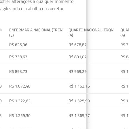
 sofrer alterações a qualquer momento.
gilizando o trabalho do corretor.
I)
ENFERMARIA NACIONAL (TREN)
QUARTO NACIONAL (TRQN)
QUAR
(E)
(A)
(A)
R$ 625,96
R$ 678,87
R$ 7
R$ 738,63
R$ 801,07
R$ 8
R$ 893,73
R$ 969,29
R$ 1
0
R$ 1.072,48
R$ 1.163,16
R$ 1
0
R$ 1.222,62
R$ 1.325,99
R$ 1
3
R$ 1.259,30
R$ 1.365,77
R$ 1