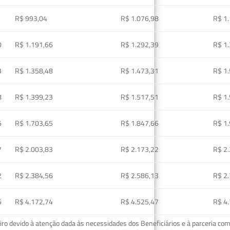
R$ 993,04
R$ 1.076,98
R$ 1
0
R$ 1.191,66
R$ 1.292,39
R$ 1
3
R$ 1.358,48
R$ 1.473,31
R$ 1
8
R$ 1.399,23
R$ 1.517,51
R$ 1
6
R$ 1.703,65
R$ 1.847,66
R$ 1
7
R$ 2.003,83
R$ 2.173,22
R$ 2
2
R$ 2.384,56
R$ 2.586,13
R$ 2
5
R$ 4.172,74
R$ 4.525,47
R$ 4
o devido à atenção dada às necessidades dos Beneficiários e à parceria com