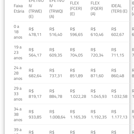
EFETIVO
EFETIVO
FLEX
FLEX
Faixa
IV
IV
IDEAL
(FCER)
(FQER)
(
Etária
(TRWE)
(TRWQ)
(TERI) (E)
(E)
(A)
(
(E)
(A)
0 a
R$
R$
R$
R$
R$
18
478,11
516,40
596,65
610,46
602,67
anos
19 a
R$
R$
R$
R$
R$
23
564,17
609,35
704,05
720,34
711,15
anos
24 a
R$
R$
R$
R$
R$
28
682,64
737,31
851,89
871,60
860,48
anos
29 a
R$
R$
R$
R$
R$
33
819,17
884,78
1.022,28
1.045,93
1.032,58
1
anos
34 a
R$
R$
R$
R$
R$
38
933,85
1.008,64
1.165,39
1.192,35
1.177,13
1
anos
39 a
R$
R$
R$
R$
R$