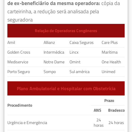
de ex-beneficiário da mesma operadora:
cópia da
carteirinha, a redução será analisada pela
seguradora
Relação de Operadoras Congêneres
Amil
Allianz
Caixa Seguros
Care Plus
Golden Cross
Intermédica
Lincx
Marítima
Mediservice
Notre Dame
Omint
One Health
Porto Seguro
Sompo
Sul américa
Unimed
Plano Ambulatorial e Hospitalar com Obstetrícia
Prazo
Procedimento
ANS
Bradesco
24
Urgência e Emergência
24 horas
horas