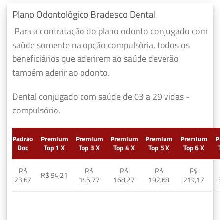
Plano Odontológico Bradesco Dental
Para a contratação do plano odonto conjugado com
saúde somente na opção compulsória, todos os
beneficiários que aderirem ao saúde deverão
também aderir ao odonto.
Dental conjugado com saúde de 03 a 29 vidas -
compulsório.
Padrão
Premium
Premium
Premium
Premium
Premium
P
Doc
Top 1 X
Top 3 X
Top 4 X
Top 5 X
Top 6 X
R$
R$
R$
R$
R$
R$ 94,21
23,67
145,77
168,27
192,68
219,17