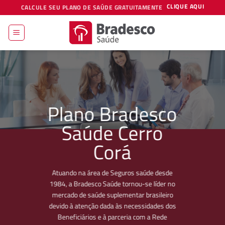
Skip
CLIQUE AQUI
CALCULE SEU PLANO DE SAÚDE GRATUITAMENTE
to
content
Plano Bradesco
Saúde Cerro
Corá
Atuando na área de Seguros saúde desde
1984, a Bradesco Saúde tornou-se líder no
mercado de saúde suplementar brasileiro
devido à atenção dada às necessidades dos
Beneficiários e à parceria com a Rede