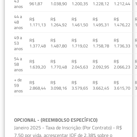
43
961,87
1.038,90
1.200,35
1.228,12
1.212,44
1
anos
44 a
R$
R$
R$
R$
R$
48
1.171,13
1.264,92
1.461,50
1.495,31
1.476,22
1
anos
49 a
R$
R$
R$
R$
R$
53
1.377,48
1.487,80
1.719,02
1.758,78
1.736,33
1
anos
54 a
R$
R$
R$
R$
R$
58
1.639,20
1.770,48
2.045,63
2.092,95
2.066,23
2
anos
+ de
R$
R$
R$
R$
R$
59
2.868,44
3.098,16
3.579,65
3.662,45
3.615,70
3
anos
OPCIONAL - (REEMBOLSO ESPECÍFICO)
Janeiro 2025 - Taxa de Inscrição: (Por Contrato) - R$
7,50 por vida, acrescentar IOF de 2,38% sobre o