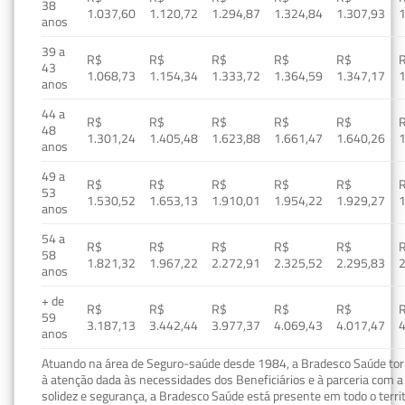
38
1.037,60
1.120,72
1.294,87
1.324,84
1.307,93
1
anos
39 a
R$
R$
R$
R$
R$
43
1.068,73
1.154,34
1.333,72
1.364,59
1.347,17
1
anos
44 a
R$
R$
R$
R$
R$
48
1.301,24
1.405,48
1.623,88
1.661,47
1.640,26
1
anos
49 a
R$
R$
R$
R$
R$
53
1.530,52
1.653,13
1.910,01
1.954,22
1.929,27
1
anos
54 a
R$
R$
R$
R$
R$
58
1.821,32
1.967,22
2.272,91
2.325,52
2.295,83
2
anos
+ de
R$
R$
R$
R$
R$
59
3.187,13
3.442,44
3.977,37
4.069,43
4.017,47
4
anos
Atuando na área de Seguro-saúde desde 1984, a Bradesco Saúde torn
à atenção dada às necessidades dos Beneficiários e à parceria com a 
solidez e segurança, a Bradesco Saúde está presente em todo o terri