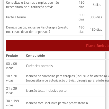
Consultas e Exames simples que não
180
15 dias
necessitam de autorização prévia
dias
300
Parto a termo
300 dias
dias
Demais casos, inclusive Fisioterapia (exceto
180
180 dias
nos casos de acidente pessoal)
dias
Plano Ambulat
Produto
Compulsório
03 a 09
Carências normais
vidas
10 a 20
Isenção de carências para terapias (inclusive fisioterapia)
vidas
(necessitam de autorização prévia), cirurgia geral e interna
21 a 29
Isenção total, inclusive parto
vidas
30 a 199
Isenção total inclusive parto e preexistência
vidas