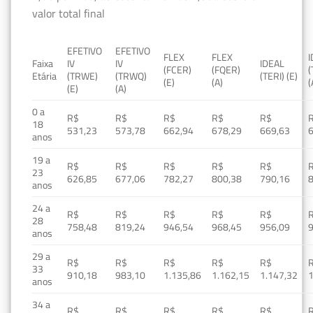
valor total final
EFETIVO
EFETIVO
FLEX
FLEX
Faixa
IV
IV
IDEAL
(FCER)
(FQER)
(
Etária
(TRWE)
(TRWQ)
(TERI) (E)
(E)
(A)
(
(E)
(A)
0 a
R$
R$
R$
R$
R$
18
531,23
573,78
662,94
678,29
669,63
anos
19 a
R$
R$
R$
R$
R$
23
626,85
677,06
782,27
800,38
790,16
anos
24 a
R$
R$
R$
R$
R$
28
758,48
819,24
946,54
968,45
956,09
anos
29 a
R$
R$
R$
R$
R$
33
910,18
983,10
1.135,86
1.162,15
1.147,32
1
anos
34 a
R$
R$
R$
R$
R$