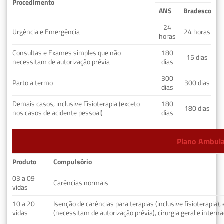
Procedimento
ANS
Bradesco
24
Urgência e Emergência
24 horas
horas
Consultas e Exames simples que não
180
15 dias
necessitam de autorização prévia
dias
300
Parto a termo
300 dias
dias
Demais casos, inclusive Fisioterapia (exceto
180
180 dias
nos casos de acidente pessoal)
dias
Plano Ambulat
Produto
Compulsório
03 a 09
Carências normais
vidas
10 a 20
Isenção de carências para terapias (inclusive fisioterapia)
vidas
(necessitam de autorização prévia), cirurgia geral e interna