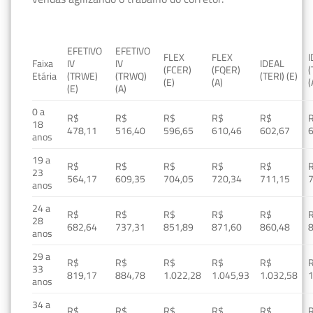
EFETIVO
EFETIVO
FLEX
FLEX
Faixa
IV
IV
IDEAL
(FCER)
(FQER)
(
Etária
(TRWE)
(TRWQ)
(TERI) (E)
(E)
(A)
(
(E)
(A)
0 a
R$
R$
R$
R$
R$
18
478,11
516,40
596,65
610,46
602,67
anos
19 a
R$
R$
R$
R$
R$
23
564,17
609,35
704,05
720,34
711,15
anos
24 a
R$
R$
R$
R$
R$
28
682,64
737,31
851,89
871,60
860,48
anos
29 a
R$
R$
R$
R$
R$
33
819,17
884,78
1.022,28
1.045,93
1.032,58
1
anos
34 a
R$
R$
R$
R$
R$