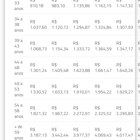
33
910,18
983,10
1.135,86
1.162,15
1.147,32
1
anos
34 a
R$
R$
R$
R$
R$
38
1.037,60
1.120,72
1.294,87
1.324,84
1.307,93
1
anos
39 a
R$
R$
R$
R$
R$
43
1.068,73
1.154,34
1.333,72
1.364,59
1.347,17
1
anos
44 a
R$
R$
R$
R$
R$
48
1.301,24
1.405,48
1.623,88
1.661,47
1.640,26
1
anos
49 a
R$
R$
R$
R$
R$
53
1.530,52
1.653,13
1.910,01
1.954,22
1.929,27
1
anos
54 a
R$
R$
R$
R$
R$
58
1.821,32
1.967,22
2.272,91
2.325,52
2.295,83
2
anos
+ de
R$
R$
R$
R$
R$
59
3.187,13
3.442,44
3.977,37
4.069,43
4.017,47
4
anos