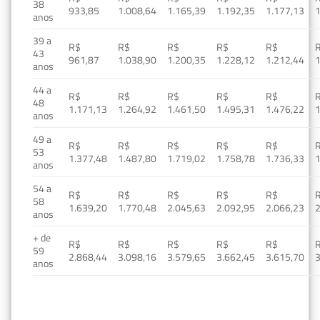
38
933,85
1.008,64
1.165,39
1.192,35
1.177,13
1
anos
39 a
R$
R$
R$
R$
R$
43
961,87
1.038,90
1.200,35
1.228,12
1.212,44
1
anos
44 a
R$
R$
R$
R$
R$
48
1.171,13
1.264,92
1.461,50
1.495,31
1.476,22
1
anos
49 a
R$
R$
R$
R$
R$
53
1.377,48
1.487,80
1.719,02
1.758,78
1.736,33
1
anos
54 a
R$
R$
R$
R$
R$
58
1.639,20
1.770,48
2.045,63
2.092,95
2.066,23
2
anos
+ de
R$
R$
R$
R$
R$
59
2.868,44
3.098,16
3.579,65
3.662,45
3.615,70
3
anos