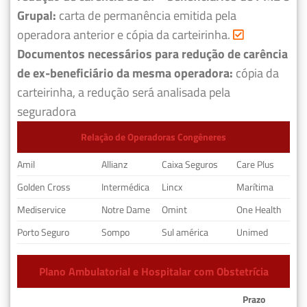
Grupal:
carta de permanência emitida pela
operadora anterior e cópia da carteirinha.
Documentos necessários para redução de carência
de ex-beneficiário da mesma operadora:
cópia da
carteirinha, a redução será analisada pela
seguradora
Relação de Operadoras Congêneres
Amil
Allianz
Caixa Seguros
Care Plus
Golden Cross
Intermédica
Lincx
Marítima
Mediservice
Notre Dame
Omint
One Health
Porto Seguro
Sompo
Sul américa
Unimed
Plano Ambulatorial e Hospitalar com Obstetrícia
Prazo