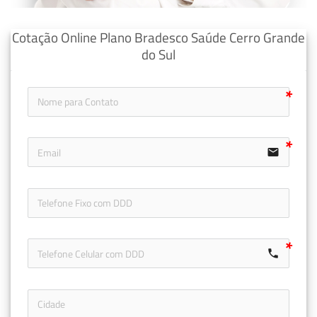
Cotação Online Plano Bradesco Saúde Cerro Grande
do Sul
email
icon-ph
call