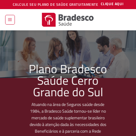
Skip
CLIQUE AQUI
CALCULE SEU PLANO DE SAÚDE GRATUITAMENTE
to
content
Plano Bradesco
Saúde Cerro
Grande do Sul
Atuando na área de Seguros saúde desde
1984, a Bradesco Saúde tornou-se líder no
mercado de saúde suplementar brasileiro
devido à atenção dada às necessidades dos
Beneficiários e à parceria com a Rede