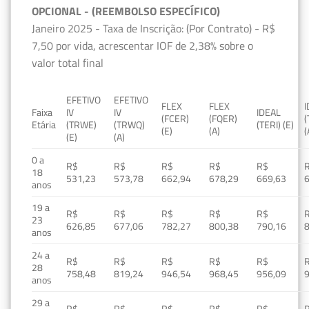
OPCIONAL - (REEMBOLSO ESPECÍFICO)
Janeiro 2025 - Taxa de Inscrição: (Por Contrato) - R$
7,50 por vida, acrescentar IOF de 2,38% sobre o
valor total final
EFETIVO
EFETIVO
FLEX
FLEX
Faixa
IV
IV
IDEAL
(FCER)
(FQER)
(
Etária
(TRWE)
(TRWQ)
(TERI) (E)
(E)
(A)
(
(E)
(A)
0 a
R$
R$
R$
R$
R$
18
531,23
573,78
662,94
678,29
669,63
anos
19 a
R$
R$
R$
R$
R$
23
626,85
677,06
782,27
800,38
790,16
anos
24 a
R$
R$
R$
R$
R$
28
758,48
819,24
946,54
968,45
956,09
anos
29 a
R$
R$
R$
R$
R$