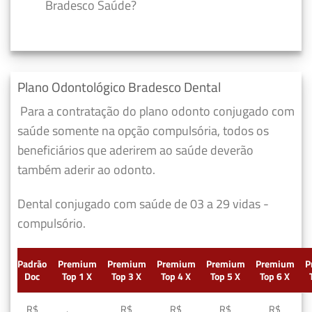
Bradesco Saúde?
Plano Odontológico Bradesco Dental
Para a contratação do plano odonto conjugado com
saúde somente na opção compulsória, todos os
beneficiários que aderirem ao saúde deverão
também aderir ao odonto.
Dental conjugado com saúde de 03 a 29 vidas -
compulsório.
Padrão
Premium
Premium
Premium
Premium
Premium
P
Doc
Top 1 X
Top 3 X
Top 4 X
Top 5 X
Top 6 X
R$
R$
R$
R$
R$