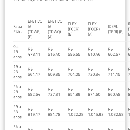
EFETIVO
EFETIVO
FLEX
FLEX
Faixa
IV
IV
IDEAL
(FCER)
(FQER)
(
Etária
(TRWE)
(TRWQ)
(TERI) (E)
(E)
(A)
(
(E)
(A)
0 a
R$
R$
R$
R$
R$
18
478,11
516,40
596,65
610,46
602,67
anos
19 a
R$
R$
R$
R$
R$
23
564,17
609,35
704,05
720,34
711,15
anos
24 a
R$
R$
R$
R$
R$
28
682,64
737,31
851,89
871,60
860,48
anos
29 a
R$
R$
R$
R$
R$
33
819,17
884,78
1.022,28
1.045,93
1.032,58
1
anos
34 a
R$
R$
R$
R$
R$