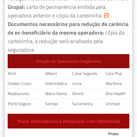
Grupal:
carta de permanência emitida pela
operadora anterior e cópia da carteirinha.
Documentos necessários para redução de carência
de ex-beneficiário da mesma operadora:
cópia da
carteirinha, a redução será analisada pela
seguradora
Relação de Operadoras Congêneres
Amil
Allianz
Caixa Seguros
Care Plus
Golden Cross
Intermédica
Lincx
Marítima
Mediservice
Notre Dame
Omint
One Health
Porto Seguro
Sompo
Sul américa
Unimed
Plano Ambulatorial e Hospitalar com Obstetrícia
Prazo