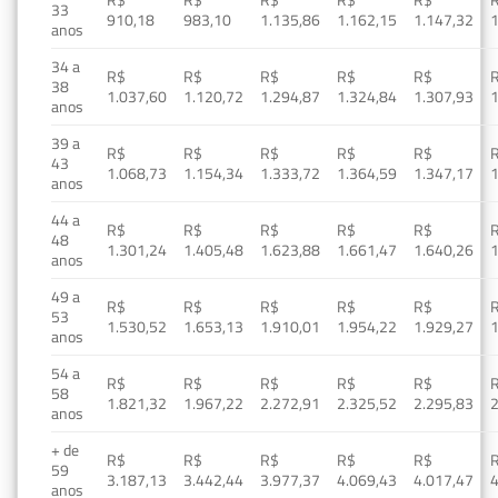
33
910,18
983,10
1.135,86
1.162,15
1.147,32
1
anos
34 a
R$
R$
R$
R$
R$
38
1.037,60
1.120,72
1.294,87
1.324,84
1.307,93
1
anos
39 a
R$
R$
R$
R$
R$
43
1.068,73
1.154,34
1.333,72
1.364,59
1.347,17
1
anos
44 a
R$
R$
R$
R$
R$
48
1.301,24
1.405,48
1.623,88
1.661,47
1.640,26
1
anos
49 a
R$
R$
R$
R$
R$
53
1.530,52
1.653,13
1.910,01
1.954,22
1.929,27
1
anos
54 a
R$
R$
R$
R$
R$
58
1.821,32
1.967,22
2.272,91
2.325,52
2.295,83
2
anos
+ de
R$
R$
R$
R$
R$
59
3.187,13
3.442,44
3.977,37
4.069,43
4.017,47
4
anos