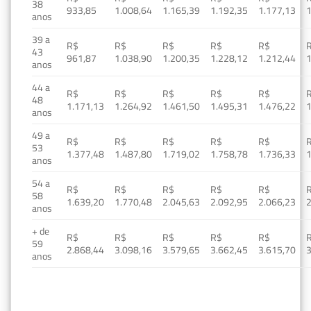
38
933,85
1.008,64
1.165,39
1.192,35
1.177,13
1
anos
39 a
R$
R$
R$
R$
R$
43
961,87
1.038,90
1.200,35
1.228,12
1.212,44
1
anos
44 a
R$
R$
R$
R$
R$
48
1.171,13
1.264,92
1.461,50
1.495,31
1.476,22
1
anos
49 a
R$
R$
R$
R$
R$
53
1.377,48
1.487,80
1.719,02
1.758,78
1.736,33
1
anos
54 a
R$
R$
R$
R$
R$
58
1.639,20
1.770,48
2.045,63
2.092,95
2.066,23
2
anos
+ de
R$
R$
R$
R$
R$
59
2.868,44
3.098,16
3.579,65
3.662,45
3.615,70
3
anos