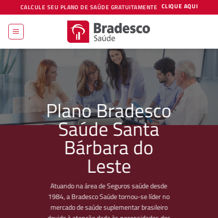
Skip
CLIQUE AQUI
CALCULE SEU PLANO DE SAÚDE GRATUITAMENTE
to
content
Plano Bradesco
Saúde Santa
Bárbara do
Leste
Atuando na área de Seguros saúde desde
1984, a Bradesco Saúde tornou-se líder no
mercado de saúde suplementar brasileiro
devido à atenção dada às necessidades dos