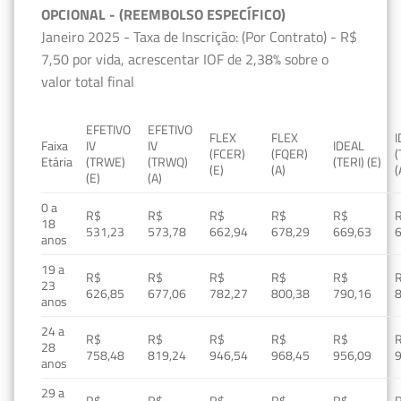
OPCIONAL - (REEMBOLSO ESPECÍFICO)
Janeiro 2025 - Taxa de Inscrição: (Por Contrato) - R$
7,50 por vida, acrescentar IOF de 2,38% sobre o
valor total final
EFETIVO
EFETIVO
FLEX
FLEX
Faixa
IV
IV
IDEAL
(FCER)
(FQER)
(
Etária
(TRWE)
(TRWQ)
(TERI) (E)
(E)
(A)
(
(E)
(A)
0 a
R$
R$
R$
R$
R$
18
531,23
573,78
662,94
678,29
669,63
anos
19 a
R$
R$
R$
R$
R$
23
626,85
677,06
782,27
800,38
790,16
anos
24 a
R$
R$
R$
R$
R$
28
758,48
819,24
946,54
968,45
956,09
anos
29 a
R$
R$
R$
R$
R$