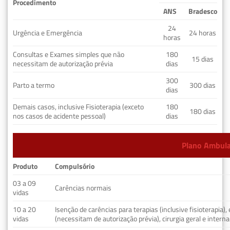
Procedimento
ANS
Bradesco
24
Urgência e Emergência
24 horas
horas
Consultas e Exames simples que não
180
15 dias
necessitam de autorização prévia
dias
300
Parto a termo
300 dias
dias
Demais casos, inclusive Fisioterapia (exceto
180
180 dias
nos casos de acidente pessoal)
dias
Plano Ambulat
Produto
Compulsório
03 a 09
Carências normais
vidas
10 a 20
Isenção de carências para terapias (inclusive fisioterapia)
vidas
(necessitam de autorização prévia), cirurgia geral e interna