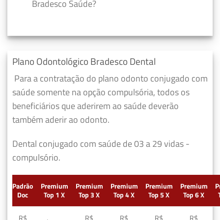
Bradesco Saúde?
Plano Odontológico Bradesco Dental
Para a contratação do plano odonto conjugado com
saúde somente na opção compulsória, todos os
beneficiários que aderirem ao saúde deverão
também aderir ao odonto.
Dental conjugado com saúde de 03 a 29 vidas -
compulsório.
Padrão
Premium
Premium
Premium
Premium
Premium
P
Doc
Top 1 X
Top 3 X
Top 4 X
Top 5 X
Top 6 X
R$
R$
R$
R$
R$