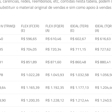
, carências, redes, reembolsos, etc, contidas nesta tabela, podem
ubstituir o material original de vendas e sim como apoio à vendas a
 IV (TRWQ)
FLEX (FCER)
FLEX (FQER)
IDEAL (TERI)
IDEAL (TQR
(E)
(A)
(E)
(A)
40
R$ 596,65
R$ 610,46
R$ 602,67
R$ 616,63
35
R$ 704,05
R$ 720,34
R$ 711,15
R$ 727,62
31
R$ 851,89
R$ 871,60
R$ 860,48
R$ 880,41
78
R$ 1.022,28
R$ 1.045,93
R$ 1.032,58
R$ 1.056,5
8,64
R$ 1.165,39
R$ 1.192,35
R$ 1.177,13
R$ 1.204,4
8,90
R$ 1.200,35
R$ 1.228,12
R$ 1.212,44
R$ 1.240,5