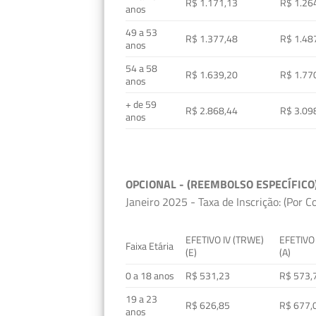
R$ 1.171,13
R$ 1.26
anos
49 a 53
R$ 1.377,48
R$ 1.48
anos
54 a 58
R$ 1.639,20
R$ 1.77
anos
+ de 59
R$ 2.868,44
R$ 3.09
anos
OPCIONAL - (REEMBOLSO ESPECÍFICO
Janeiro 2025 - Taxa de Inscrição: (Por C
EFETIVO IV (TRWE)
EFETIVO
Faixa Etária
(E)
(A)
0 a 18 anos
R$ 531,23
R$ 573,
19 a 23
R$ 626,85
R$ 677,
anos