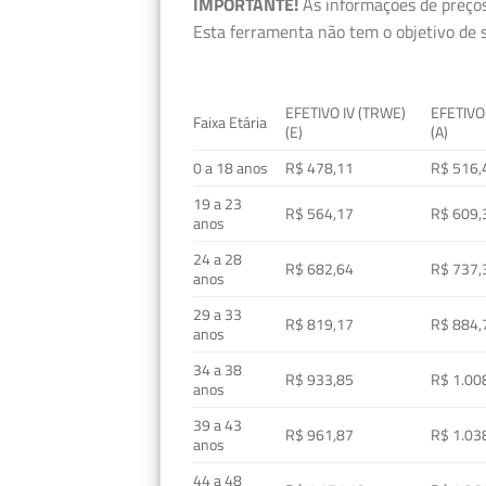
IMPORTANTE!
As informações de preços
Esta ferramenta não tem o objetivo de s
EFETIVO IV (TRWE)
EFETIVO
Faixa Etária
(E)
(A)
0 a 18 anos
R$ 478,11
R$ 516,
19 a 23
R$ 564,17
R$ 609,
anos
24 a 28
R$ 682,64
R$ 737,
anos
29 a 33
R$ 819,17
R$ 884,
anos
34 a 38
R$ 933,85
R$ 1.00
anos
39 a 43
R$ 961,87
R$ 1.03
anos
44 a 48