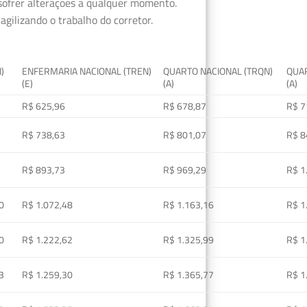
 sofrer alterações a qualquer momento.
gilizando o trabalho do corretor.
I)
ENFERMARIA NACIONAL (TREN)
QUARTO NACIONAL (TRQN)
QUAR
(E)
(A)
(A)
R$ 625,96
R$ 678,87
R$ 7
R$ 738,63
R$ 801,07
R$ 8
R$ 893,73
R$ 969,29
R$ 1
0
R$ 1.072,48
R$ 1.163,16
R$ 1
0
R$ 1.222,62
R$ 1.325,99
R$ 1
3
R$ 1.259,30
R$ 1.365,77
R$ 1