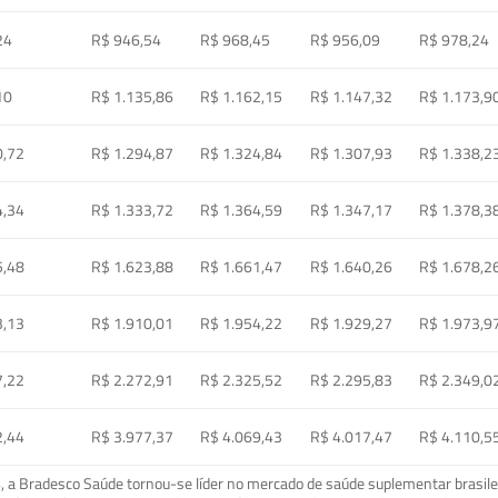
24
R$ 946,54
R$ 968,45
R$ 956,09
R$ 978,24
10
R$ 1.135,86
R$ 1.162,15
R$ 1.147,32
R$ 1.173,9
0,72
R$ 1.294,87
R$ 1.324,84
R$ 1.307,93
R$ 1.338,2
4,34
R$ 1.333,72
R$ 1.364,59
R$ 1.347,17
R$ 1.378,3
5,48
R$ 1.623,88
R$ 1.661,47
R$ 1.640,26
R$ 1.678,2
3,13
R$ 1.910,01
R$ 1.954,22
R$ 1.929,27
R$ 1.973,9
7,22
R$ 2.272,91
R$ 2.325,52
R$ 2.295,83
R$ 2.349,0
2,44
R$ 3.977,37
R$ 4.069,43
R$ 4.017,47
R$ 4.110,5
a Bradesco Saúde tornou-se líder no mercado de saúde suplementar brasileir