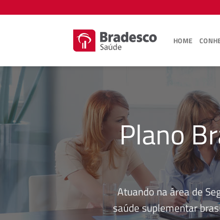
Skip
to
content
HOME
CONHE
Plano Br
Atuando na área de Se
saúde suplementar brasi