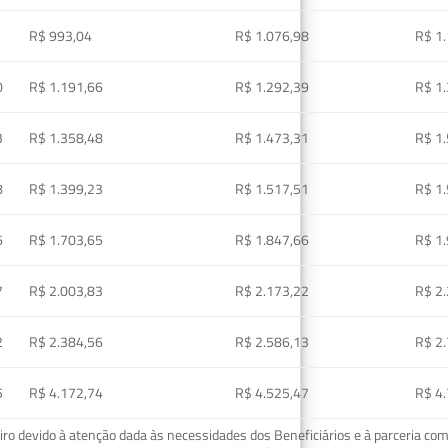
R$ 993,04
R$ 1.076,98
R$ 1
0
R$ 1.191,66
R$ 1.292,39
R$ 1
3
R$ 1.358,48
R$ 1.473,31
R$ 1
8
R$ 1.399,23
R$ 1.517,51
R$ 1
6
R$ 1.703,65
R$ 1.847,66
R$ 1
7
R$ 2.003,83
R$ 2.173,22
R$ 2
2
R$ 2.384,56
R$ 2.586,13
R$ 2
5
R$ 4.172,74
R$ 4.525,47
R$ 4
o devido à atenção dada às necessidades dos Beneficiários e à parceria com