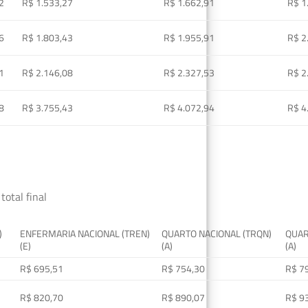
2
R$ 1.533,27
R$ 1.662,91
R$ 1
6
R$ 1.803,43
R$ 1.955,91
R$ 2
1
R$ 2.146,08
R$ 2.327,53
R$ 2
8
R$ 3.755,43
R$ 4.072,94
R$ 4
total final
)
ENFERMARIA NACIONAL (TREN)
QUARTO NACIONAL (TRQN)
QUAR
(E)
(A)
(A)
R$ 695,51
R$ 754,30
R$ 7
R$ 820,70
R$ 890,07
R$ 9