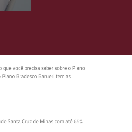
o que você precisa saber sobre o Plano
o Plano Bradesco Barueri tem as
aúde Santa Cruz de Minas com até 65%