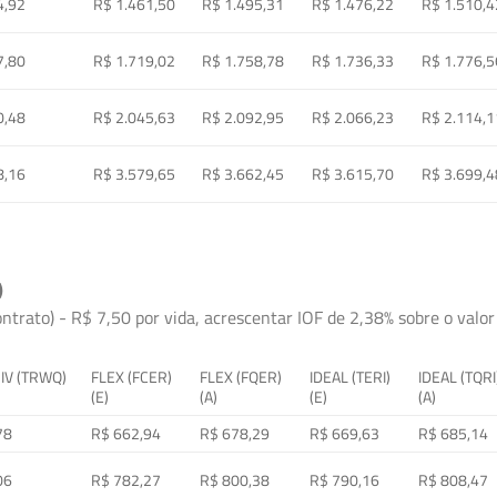
4,92
R$ 1.461,50
R$ 1.495,31
R$ 1.476,22
R$ 1.510,4
7,80
R$ 1.719,02
R$ 1.758,78
R$ 1.736,33
R$ 1.776,5
0,48
R$ 2.045,63
R$ 2.092,95
R$ 2.066,23
R$ 2.114,1
8,16
R$ 3.579,65
R$ 3.662,45
R$ 3.615,70
R$ 3.699,4
)
ontrato) - R$ 7,50 por vida, acrescentar IOF de 2,38% sobre o valor 
 IV (TRWQ)
FLEX (FCER)
FLEX (FQER)
IDEAL (TERI)
IDEAL (TQRI
(E)
(A)
(E)
(A)
78
R$ 662,94
R$ 678,29
R$ 669,63
R$ 685,14
06
R$ 782,27
R$ 800,38
R$ 790,16
R$ 808,47