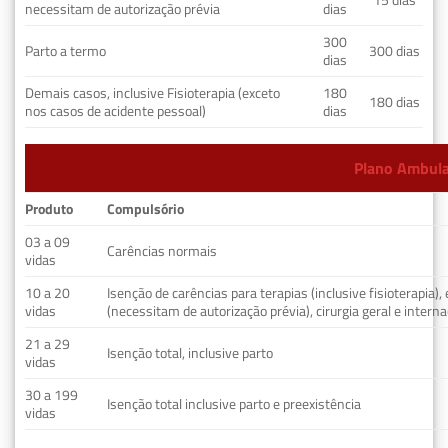
necessitam de autorização prévia
dias
300
Parto a termo
300 dias
dias
Demais casos, inclusive Fisioterapia (exceto
180
180 dias
nos casos de acidente pessoal)
dias
Plano Ambulat
Produto
Compulsório
03 a 09
Carências normais
vidas
10 a 20
Isenção de carências para terapias (inclusive fisioterapia)
vidas
(necessitam de autorização prévia), cirurgia geral e interna
21 a 29
Isenção total, inclusive parto
vidas
30 a 199
Isenção total inclusive parto e preexistência
vidas