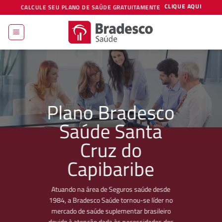
Skip
CLIQUE AQUI
CALCULE SEU PLANO DE SAÚDE GRATUITAMENTE
to
content
Plano Bradesco
Saúde Santa
Cruz do
Capibaribe
Atuando na área de Seguros saúde desde
1984, a Bradesco Saúde tornou-se líder no
mercado de saúde suplementar brasileiro
devido à atenção dada às necessidades dos