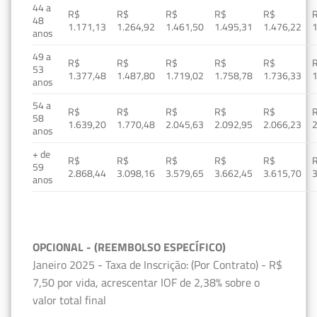
44 a
R$
R$
R$
R$
R$
48
1.171,13
1.264,92
1.461,50
1.495,31
1.476,22
1
anos
49 a
R$
R$
R$
R$
R$
53
1.377,48
1.487,80
1.719,02
1.758,78
1.736,33
1
anos
54 a
R$
R$
R$
R$
R$
58
1.639,20
1.770,48
2.045,63
2.092,95
2.066,23
2
anos
+ de
R$
R$
R$
R$
R$
59
2.868,44
3.098,16
3.579,65
3.662,45
3.615,70
3
anos
OPCIONAL - (REEMBOLSO ESPECÍFICO)
Janeiro 2025 - Taxa de Inscrição: (Por Contrato) - R$
7,50 por vida, acrescentar IOF de 2,38% sobre o
valor total final