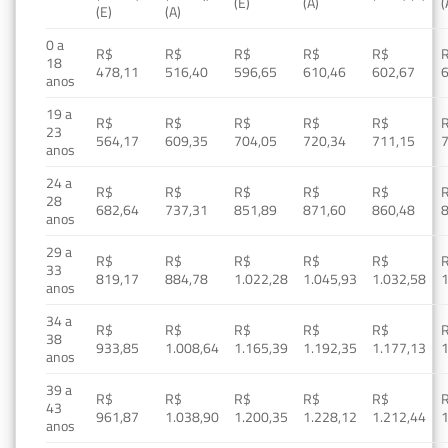
(E)
(A)
(
(E)
(A)
0 a
R$
R$
R$
R$
R$
18
478,11
516,40
596,65
610,46
602,67
anos
19 a
R$
R$
R$
R$
R$
23
564,17
609,35
704,05
720,34
711,15
anos
24 a
R$
R$
R$
R$
R$
28
682,64
737,31
851,89
871,60
860,48
anos
29 a
R$
R$
R$
R$
R$
33
819,17
884,78
1.022,28
1.045,93
1.032,58
1
anos
34 a
R$
R$
R$
R$
R$
38
933,85
1.008,64
1.165,39
1.192,35
1.177,13
1
anos
39 a
R$
R$
R$
R$
R$
43
961,87
1.038,90
1.200,35
1.228,12
1.212,44
1
anos