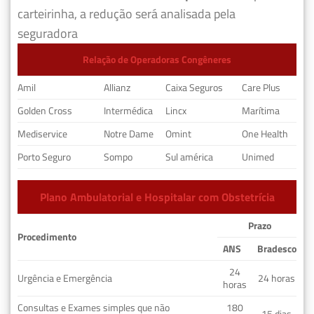
carteirinha, a redução será analisada pela
seguradora
Relação de Operadoras Congêneres
Amil
Allianz
Caixa Seguros
Care Plus
Golden Cross
Intermédica
Lincx
Marítima
Mediservice
Notre Dame
Omint
One Health
Porto Seguro
Sompo
Sul américa
Unimed
Plano Ambulatorial e Hospitalar com Obstetrícia
Prazo
Procedimento
ANS
Bradesco
24
Urgência e Emergência
24 horas
horas
Consultas e Exames simples que não
180
15 dias