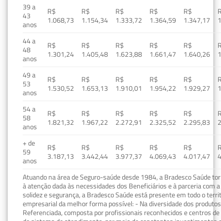
39 a
R$
R$
R$
R$
R$
43
1.068,73
1.154,34
1.333,72
1.364,59
1.347,17
1
anos
44 a
R$
R$
R$
R$
R$
48
1.301,24
1.405,48
1.623,88
1.661,47
1.640,26
1
anos
49 a
R$
R$
R$
R$
R$
53
1.530,52
1.653,13
1.910,01
1.954,22
1.929,27
1
anos
54 a
R$
R$
R$
R$
R$
58
1.821,32
1.967,22
2.272,91
2.325,52
2.295,83
2
anos
+ de
R$
R$
R$
R$
R$
59
3.187,13
3.442,44
3.977,37
4.069,43
4.017,47
4
anos
Atuando na área de Seguro-saúde desde 1984, a Bradesco Saúde torn
à atenção dada às necessidades dos Beneficiários e à parceria com a 
solidez e segurança, a Bradesco Saúde está presente em todo o terri
empresarial da melhor forma possível: - Na diversidade dos produto
Referenciada, composta por profissionais reconhecidos e centros de