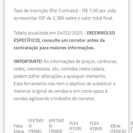
Taxa de Inscrição: (Por Contrato) - R$ 7,50 por vida,
acrescentar IOF de 2,38% sobre o valor total final.
Tabela atualizada em 24/02/2025 -
(REEMBOLSO
ESPECÍFICO), consulte um corretor antes da
contratação para maiores informações.
IMPORTANTE!
As informações de preços, carências,
redes, reembolsos, etc, contidas nesta tabela,
podem sofrer alterações a qualquer momento.
Esta ferramenta não tem o objetivo de substituir o
material original de vendas e sim como apoio à
vendas agilizando o trabalho do corretor.
EFETIVO
EFETIVO
FLEX
FLEX
Faixa
IV
IV
IDEAL
(FCER)
(FQER)
(
Etária
(TRWE)
(TRWQ)
(TERI) (E)