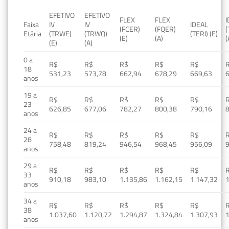
EFETIVO
EFETIVO
FLEX
FLEX
Faixa
IV
IV
IDEAL
(FCER)
(FQER)
(
Etária
(TRWE)
(TRWQ)
(TERI) (E)
(E)
(A)
(
(E)
(A)
0 a
R$
R$
R$
R$
R$
18
531,23
573,78
662,94
678,29
669,63
anos
19 a
R$
R$
R$
R$
R$
23
626,85
677,06
782,27
800,38
790,16
anos
24 a
R$
R$
R$
R$
R$
28
758,48
819,24
946,54
968,45
956,09
anos
29 a
R$
R$
R$
R$
R$
33
910,18
983,10
1.135,86
1.162,15
1.147,32
1
anos
34 a
R$
R$
R$
R$
R$
38
1.037,60
1.120,72
1.294,87
1.324,84
1.307,93
1
anos