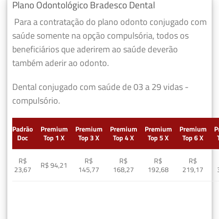
Plano Odontológico Bradesco Dental
Para a contratação do plano odonto conjugado com
saúde somente na opção compulsória, todos os
beneficiários que aderirem ao saúde deverão
também aderir ao odonto.
Dental conjugado com saúde de 03 a 29 vidas -
compulsório.
Padrão
Premium
Premium
Premium
Premium
Premium
P
Doc
Top 1 X
Top 3 X
Top 4 X
Top 5 X
Top 6 X
R$
R$
R$
R$
R$
R$ 94,21
23,67
145,77
168,27
192,68
219,17