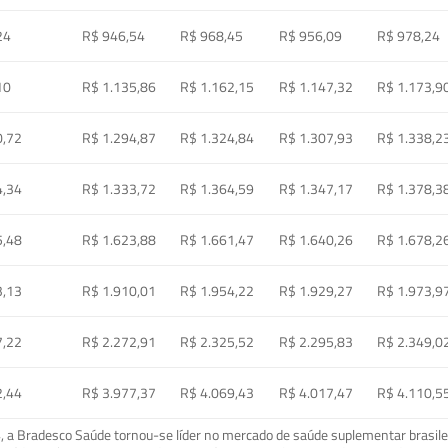
24
R$ 946,54
R$ 968,45
R$ 956,09
R$ 978,24
10
R$ 1.135,86
R$ 1.162,15
R$ 1.147,32
R$ 1.173,9
0,72
R$ 1.294,87
R$ 1.324,84
R$ 1.307,93
R$ 1.338,2
4,34
R$ 1.333,72
R$ 1.364,59
R$ 1.347,17
R$ 1.378,3
5,48
R$ 1.623,88
R$ 1.661,47
R$ 1.640,26
R$ 1.678,2
3,13
R$ 1.910,01
R$ 1.954,22
R$ 1.929,27
R$ 1.973,9
7,22
R$ 2.272,91
R$ 2.325,52
R$ 2.295,83
R$ 2.349,0
2,44
R$ 3.977,37
R$ 4.069,43
R$ 4.017,47
R$ 4.110,5
a Bradesco Saúde tornou-se líder no mercado de saúde suplementar brasileir