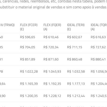
, carências, redes, reembolsos, etc, contidas nesta tabela, podem
ubstituir o material original de vendas e sim como apoio à vendas a
 IV (TRWQ)
FLEX (FCER)
FLEX (FQER)
IDEAL (TERI)
IDEAL (TQR
(E)
(A)
(E)
(A)
40
R$ 596,65
R$ 610,46
R$ 602,67
R$ 616,63
35
R$ 704,05
R$ 720,34
R$ 711,15
R$ 727,62
31
R$ 851,89
R$ 871,60
R$ 860,48
R$ 880,41
78
R$ 1.022,28
R$ 1.045,93
R$ 1.032,58
R$ 1.056,5
8,64
R$ 1.165,39
R$ 1.192,35
R$ 1.177,13
R$ 1.204,4
8,90
R$ 1.200,35
R$ 1.228,12
R$ 1.212,44
R$ 1.240,5