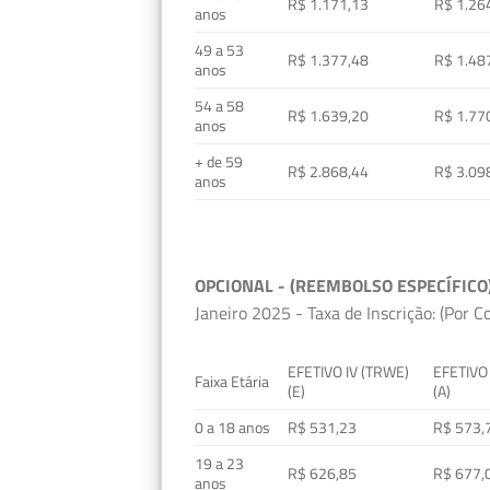
R$ 1.171,13
R$ 1.26
anos
49 a 53
R$ 1.377,48
R$ 1.48
anos
54 a 58
R$ 1.639,20
R$ 1.77
anos
+ de 59
R$ 2.868,44
R$ 3.09
anos
OPCIONAL - (REEMBOLSO ESPECÍFICO
Janeiro 2025 - Taxa de Inscrição: (Por C
EFETIVO IV (TRWE)
EFETIVO
Faixa Etária
(E)
(A)
0 a 18 anos
R$ 531,23
R$ 573,
19 a 23
R$ 626,85
R$ 677,
anos