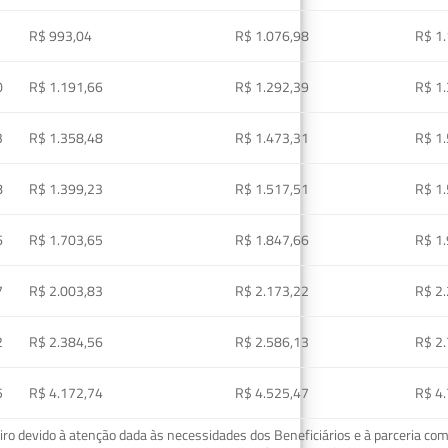
R$ 993,04
R$ 1.076,98
R$ 1
0
R$ 1.191,66
R$ 1.292,39
R$ 1
3
R$ 1.358,48
R$ 1.473,31
R$ 1
8
R$ 1.399,23
R$ 1.517,51
R$ 1
6
R$ 1.703,65
R$ 1.847,66
R$ 1
7
R$ 2.003,83
R$ 2.173,22
R$ 2
2
R$ 2.384,56
R$ 2.586,13
R$ 2
5
R$ 4.172,74
R$ 4.525,47
R$ 4
o devido à atenção dada às necessidades dos Beneficiários e à parceria com