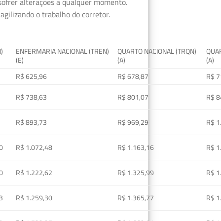
 sofrer alterações a qualquer momento.
gilizando o trabalho do corretor.
I)
ENFERMARIA NACIONAL (TREN)
QUARTO NACIONAL (TRQN)
QUAR
(E)
(A)
(A)
R$ 625,96
R$ 678,87
R$ 7
R$ 738,63
R$ 801,07
R$ 8
R$ 893,73
R$ 969,29
R$ 1
0
R$ 1.072,48
R$ 1.163,16
R$ 1
0
R$ 1.222,62
R$ 1.325,99
R$ 1
3
R$ 1.259,30
R$ 1.365,77
R$ 1