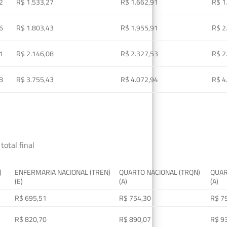
2
R$ 1.533,27
R$ 1.662,91
R$ 1
6
R$ 1.803,43
R$ 1.955,91
R$ 2
1
R$ 2.146,08
R$ 2.327,53
R$ 2
8
R$ 3.755,43
R$ 4.072,94
R$ 4
total final
)
ENFERMARIA NACIONAL (TREN)
QUARTO NACIONAL (TRQN)
QUAR
(E)
(A)
(A)
R$ 695,51
R$ 754,30
R$ 7
R$ 820,70
R$ 890,07
R$ 9