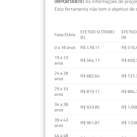
IMPORTANTE!
As informações de preços
Esta ferramenta não tem o objetivo de s
EFETIVO IV (TRWE)
EFETIVO
Faixa Etária
(E)
(A)
0 a 18 anos
R$ 478,11
R$ 516,
19 a 23
R$ 564,17
R$ 609,
anos
24 a 28
R$ 682,64
R$ 737,
anos
29 a 33
R$ 819,17
R$ 884,
anos
34 a 38
R$ 933,85
R$ 1.00
anos
39 a 43
R$ 961,87
R$ 1.03
anos
44 a 48