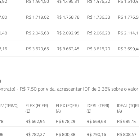
4,92
R$ 1.461,50
R$ 1.495,31
R$ 1.476,22
R$ 1.510,4
7,80
R$ 1.719,02
R$ 1.758,78
R$ 1.736,33
R$ 1.776,5
0,48
R$ 2.045,63
R$ 2.092,95
R$ 2.066,23
R$ 2.114,1
8,16
R$ 3.579,65
R$ 3.662,45
R$ 3.615,70
R$ 3.699,4
)
ontrato) - R$ 7,50 por vida, acrescentar IOF de 2,38% sobre o valor 
 IV (TRWQ)
FLEX (FCER)
FLEX (FQER)
IDEAL (TERI)
IDEAL (TQRI
(E)
(A)
(E)
(A)
78
R$ 662,94
R$ 678,29
R$ 669,63
R$ 685,14
06
R$ 782,27
R$ 800,38
R$ 790,16
R$ 808,47