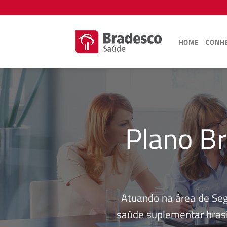
Skip
to
content
HOME
CONHE
Plano Br
Atuando na área de Se
saúde suplementar brasi