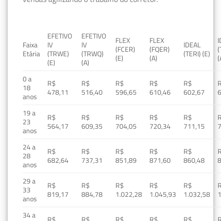
EFETIVO
EFETIVO
FLEX
FLEX
Faixa
IV
IV
IDEAL
(FCER)
(FQER)
(
Etária
(TRWE)
(TRWQ)
(TERI) (E)
(E)
(A)
(
(E)
(A)
0 a
R$
R$
R$
R$
R$
18
478,11
516,40
596,65
610,46
602,67
anos
19 a
R$
R$
R$
R$
R$
23
564,17
609,35
704,05
720,34
711,15
anos
24 a
R$
R$
R$
R$
R$
28
682,64
737,31
851,89
871,60
860,48
anos
29 a
R$
R$
R$
R$
R$
33
819,17
884,78
1.022,28
1.045,93
1.032,58
1
anos
34 a
R$
R$
R$
R$
R$