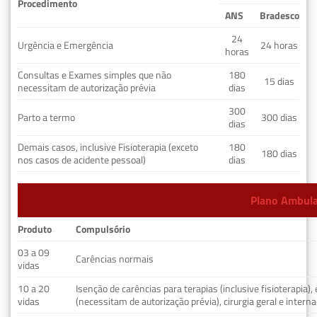
Procedimento
ANS
Bradesco
24
Urgência e Emergência
24 horas
horas
Consultas e Exames simples que não
180
15 dias
necessitam de autorização prévia
dias
300
Parto a termo
300 dias
dias
Demais casos, inclusive Fisioterapia (exceto
180
180 dias
nos casos de acidente pessoal)
dias
Plano Ambulat
Produto
Compulsório
03 a 09
Carências normais
vidas
10 a 20
Isenção de carências para terapias (inclusive fisioterapia)
vidas
(necessitam de autorização prévia), cirurgia geral e interna