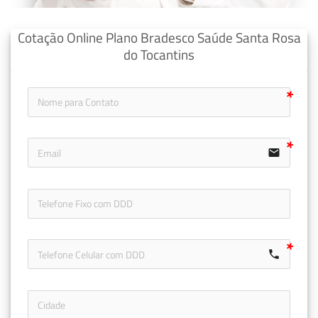
Cotação Online Plano Bradesco Saúde Santa Rosa
do Tocantins
email
icon-ph
call