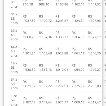
33
910,18
983,10
1.135,86
1.162,15
1.147,32
1
anos
34 a
R$
R$
R$
R$
R$
38
1.037,60
1.120,72
1.294,87
1.324,84
1.307,93
1
anos
39 a
R$
R$
R$
R$
R$
43
1.068,73
1.154,34
1.333,72
1.364,59
1.347,17
1
anos
44 a
R$
R$
R$
R$
R$
48
1.301,24
1.405,48
1.623,88
1.661,47
1.640,26
1
anos
49 a
R$
R$
R$
R$
R$
53
1.530,52
1.653,13
1.910,01
1.954,22
1.929,27
1
anos
54 a
R$
R$
R$
R$
R$
58
1.821,32
1.967,22
2.272,91
2.325,52
2.295,83
2
anos
+ de
R$
R$
R$
R$
R$
59
3.187,13
3.442,44
3.977,37
4.069,43
4.017,47
4
anos