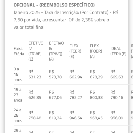
OPCIONAL - (REEMBOLSO ESPECÍFICO)
Janeiro 2025 - Taxa de Inscrição: (Por Contrato) - R$
7,50 por vida, acrescentar IOF de 2,38% sobre o
valor total final
EFETIVO
EFETIVO
FLEX
FLEX
Faixa
IV
IV
IDEAL
(FCER)
(FQER)
(
Etária
(TRWE)
(TRWQ)
(TERI) (E)
(E)
(A)
(
(E)
(A)
0 a
R$
R$
R$
R$
R$
18
531,23
573,78
662,94
678,29
669,63
anos
19 a
R$
R$
R$
R$
R$
23
626,85
677,06
782,27
800,38
790,16
anos
24 a
R$
R$
R$
R$
R$
28
758,48
819,24
946,54
968,45
956,09
anos
29 a
R$
R$
R$
R$
R$