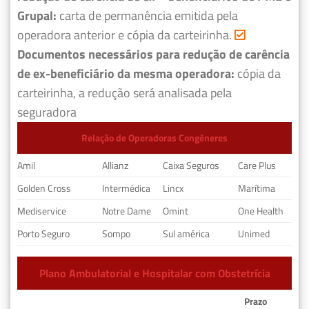
Grupal:
carta de permanência emitida pela
operadora anterior e cópia da carteirinha.
Documentos necessários para redução de carência
de ex-beneficiário da mesma operadora:
cópia da
carteirinha, a redução será analisada pela
seguradora
Relação de Operadoras Congêneres
Amil
Allianz
Caixa Seguros
Care Plus
Golden Cross
Intermédica
Lincx
Marítima
Mediservice
Notre Dame
Omint
One Health
Porto Seguro
Sompo
Sul américa
Unimed
Plano Ambulatorial e Hospitalar com Obstetrícia
Prazo