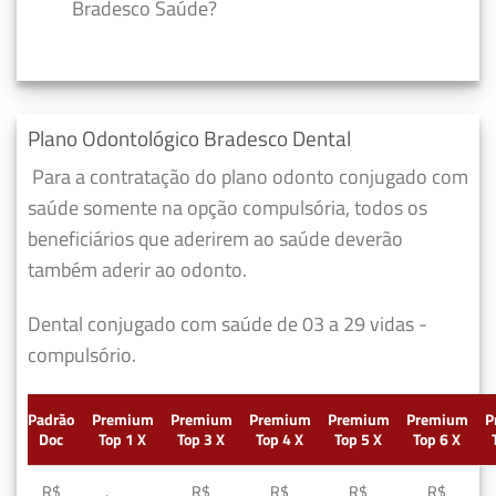
Bradesco Saúde?
Plano Odontológico Bradesco Dental
Para a contratação do plano odonto conjugado com
saúde somente na opção compulsória, todos os
beneficiários que aderirem ao saúde deverão
também aderir ao odonto.
Dental conjugado com saúde de 03 a 29 vidas -
compulsório.
Padrão
Premium
Premium
Premium
Premium
Premium
P
Doc
Top 1 X
Top 3 X
Top 4 X
Top 5 X
Top 6 X
R$
R$
R$
R$
R$