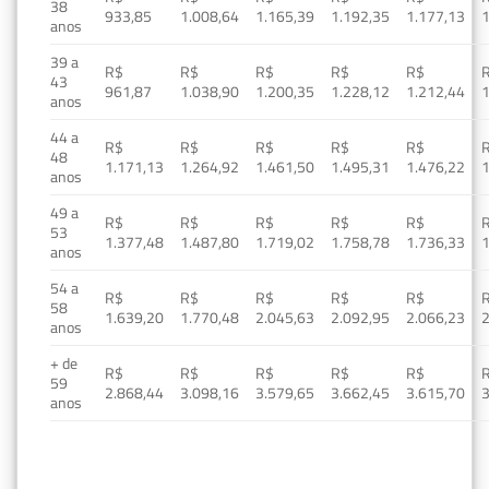
38
933,85
1.008,64
1.165,39
1.192,35
1.177,13
1
anos
39 a
R$
R$
R$
R$
R$
43
961,87
1.038,90
1.200,35
1.228,12
1.212,44
1
anos
44 a
R$
R$
R$
R$
R$
48
1.171,13
1.264,92
1.461,50
1.495,31
1.476,22
1
anos
49 a
R$
R$
R$
R$
R$
53
1.377,48
1.487,80
1.719,02
1.758,78
1.736,33
1
anos
54 a
R$
R$
R$
R$
R$
58
1.639,20
1.770,48
2.045,63
2.092,95
2.066,23
2
anos
+ de
R$
R$
R$
R$
R$
59
2.868,44
3.098,16
3.579,65
3.662,45
3.615,70
3
anos