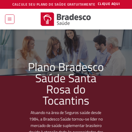
Skip
CLIQUE AQUI
CALCULE SEU PLANO DE SAÚDE GRATUITAMENTE
to
content
Plano Bradesco
Saúde Santa
Rosa do
Tocantins
Atuando na área de Seguros saúde desde
1984, a Bradesco Saúde tornou-se líder no
mercado de saúde suplementar brasileiro
devido à atenção dada às necessidades dos