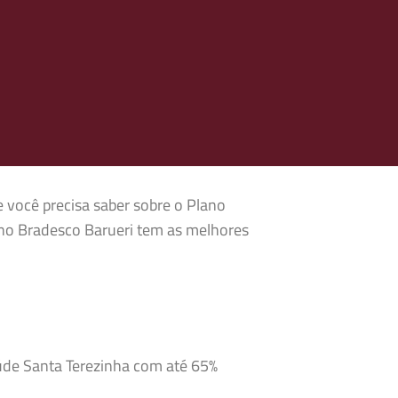
e você precisa saber sobre o Plano
ano Bradesco Barueri tem as melhores
aúde Santa Terezinha com até 65%