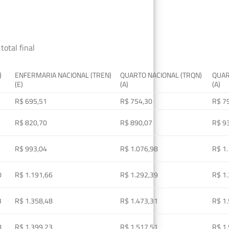
total final
)
ENFERMARIA NACIONAL (TREN)
QUARTO NACIONAL (TRQN)
QUAR
(E)
(A)
(A)
R$ 695,51
R$ 754,30
R$ 7
R$ 820,70
R$ 890,07
R$ 9
R$ 993,04
R$ 1.076,98
R$ 1
0
R$ 1.191,66
R$ 1.292,39
R$ 1
3
R$ 1.358,48
R$ 1.473,31
R$ 1
8
R$ 1.399,23
R$ 1.517,51
R$ 1