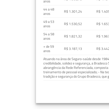
anos
44 a 48
R$ 1.301,24
R$ 1.40
anos
49 a 53
R$ 1.530,52
R$ 1.65
anos
54 a 58
R$ 1.821,32
R$ 1.96
anos
+ de 59
R$ 3.187,13
R$ 3.44
anos
Atuando na área de Seguro-saúde desde 1984, 
credibilidade, solidez e segurança, a Bradesc
abrangência da Rede Referenciada, composta p
treinamento de pessoal especializado; - Na t
tradição e segurança do Grupo Bradesco, que g