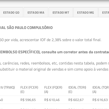
ESTADO GO
ESTADO MA
ESTADO MT
ESTADO MG
EST
IAL SÃO PAULO COMPULSÓRIO
50 por vida, acrescentar IOF de 2,38% sobre o valor total final.
EMBOLSO ESPECÍFICO), consulte um corretor antes da contrata
, carências, redes, reembolsos, etc, contidas nesta tabela, podem
ubstituir o material original de vendas e sim como apoio à vendas a
 IV (TRWQ)
FLEX (FCER)
FLEX (FQER)
IDEAL (TERI)
IDEAL (TQR
(E)
(A)
(E)
(A)
40
R$ 596,65
R$ 610,46
R$ 602,67
R$ 616,63