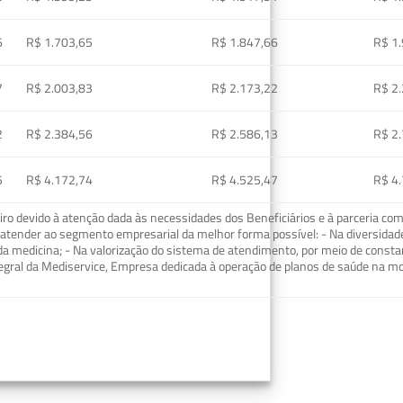
6
R$ 1.703,65
R$ 1.847,66
R$ 1
7
R$ 2.003,83
R$ 2.173,22
R$ 2
2
R$ 2.384,56
R$ 2.586,13
R$ 2
5
R$ 4.172,74
R$ 4.525,47
R$ 4
o devido à atenção dada às necessidades dos Beneficiários e à parceria com
ra atender ao segmento empresarial da melhor forma possível: - Na diversidad
da medicina; - Na valorização do sistema de atendimento, por meio de const
tegral da Mediservice, Empresa dedicada à operação de planos de saúde na 