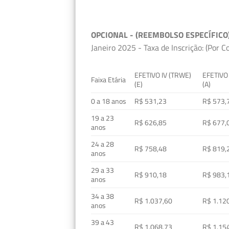
OPCIONAL - (REEMBOLSO ESPECÍFICO
Janeiro 2025 - Taxa de Inscrição: (Por C
EFETIVO IV (TRWE)
EFETIVO
Faixa Etária
(E)
(A)
0 a 18 anos
R$ 531,23
R$ 573,
19 a 23
R$ 626,85
R$ 677,
anos
24 a 28
R$ 758,48
R$ 819,
anos
29 a 33
R$ 910,18
R$ 983,
anos
34 a 38
R$ 1.037,60
R$ 1.12
anos
39 a 43
R$ 1.068,73
R$ 1.15