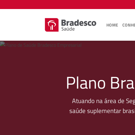
Skip
to
content
HOME
CONHE
Plano Bra
Atuando na área de Se
saúde suplementar brasi