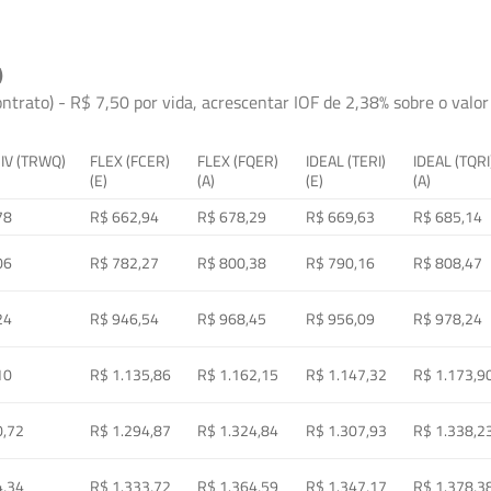
)
ontrato) - R$ 7,50 por vida, acrescentar IOF de 2,38% sobre o valor 
 IV (TRWQ)
FLEX (FCER)
FLEX (FQER)
IDEAL (TERI)
IDEAL (TQRI
(E)
(A)
(E)
(A)
78
R$ 662,94
R$ 678,29
R$ 669,63
R$ 685,14
06
R$ 782,27
R$ 800,38
R$ 790,16
R$ 808,47
24
R$ 946,54
R$ 968,45
R$ 956,09
R$ 978,24
10
R$ 1.135,86
R$ 1.162,15
R$ 1.147,32
R$ 1.173,9
0,72
R$ 1.294,87
R$ 1.324,84
R$ 1.307,93
R$ 1.338,2
4,34
R$ 1.333,72
R$ 1.364,59
R$ 1.347,17
R$ 1.378,3