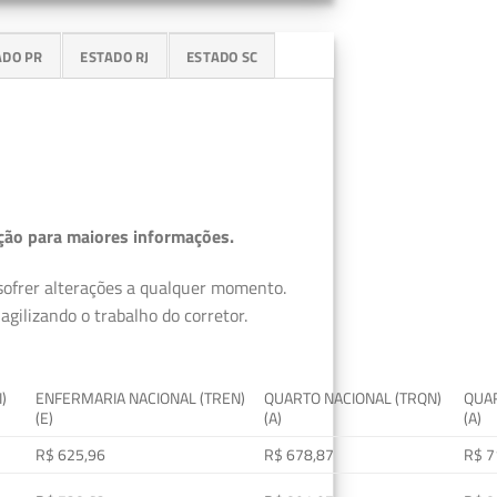
ADO PR
ESTADO RJ
ESTADO SC
ção para maiores informações.
 sofrer alterações a qualquer momento.
gilizando o trabalho do corretor.
I)
ENFERMARIA NACIONAL (TREN)
QUARTO NACIONAL (TRQN)
QUAR
(E)
(A)
(A)
R$ 625,96
R$ 678,87
R$ 7