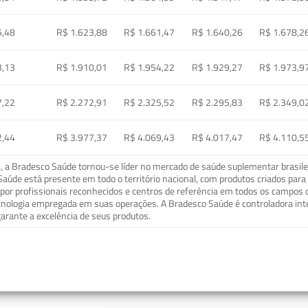
5,48
R$ 1.623,88
R$ 1.661,47
R$ 1.640,26
R$ 1.678,2
3,13
R$ 1.910,01
R$ 1.954,22
R$ 1.929,27
R$ 1.973,9
7,22
R$ 2.272,91
R$ 2.325,52
R$ 2.295,83
R$ 2.349,0
2,44
R$ 3.977,37
R$ 4.069,43
R$ 4.017,47
R$ 4.110,5
a Bradesco Saúde tornou-se líder no mercado de saúde suplementar brasileir
o Saúde está presente em todo o território nacional, com produtos criados pa
or profissionais reconhecidos e centros de referência em todos os campos 
ecnologia empregada em suas operações. A Bradesco Saúde é controladora in
arante a excelência de seus produtos.