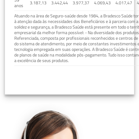
59
3.187,13
3.442,44
3.977,37
4.069,43
4.017,47
4
anos
Atuando na área de Seguro-saúde desde 1984, a Bradesco Saúde torn
à atenção dada às necessidades dos Beneficiários e à parceria com a 
solidez e segurança, a Bradesco Saúde está presente em todo o terri
empresarial da melhor forma possível: - Na diversidade dos produto
Referenciada, composta por profissionais reconhecidos e centros de
do sistema de atendimento, por meio de constantes investimentos e
tecnologia empregada em suas operações. A Bradesco Saúde é contro
de planos de saúde na modalidade pós-pagamento. Tudo isso contand
a excelência de seus produtos.