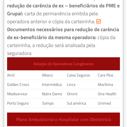
redução de carência de ex – beneficiários de PME e
Grupal:
carta de permanência emitida pela
operadora anterior e cópia da carteirinha.
Documentos necessários para redução de carência
de ex-beneficiário da mesma operadora:
cópia da
carteirinha, a redução será analisada pela
seguradora
Relação de Operadoras Congêneres
Amil
Allianz
Caixa Seguros
Care Plus
Golden Cross
Intermédica
Lincx
Marítima
Mediservice
Notre Dame
Omint
One Health
Porto Seguro
Sompo
Sul américa
Unimed
Plano Ambulatorial e Hospitalar com Obstetrícia