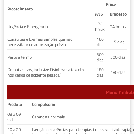
Prazo
Procedimento
ANS
Bradesco
24
Urgência e Emergência
24 horas
horas
Consultas e Exames simples que não
180
15 dias
necessitam de autorização prévia
dias
300
Parto a termo
300 dias
dias
Demais casos, inclusive Fisioterapia (exceto
180
180 dias
nos casos de acidente pessoal)
dias
Plano Ambulat
Produto
Compulsório
03 a 09
Carências normais
vidas
10 a 20
Isenção de carências para terapias (inclusive fisioterapia)