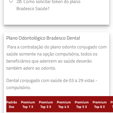
28. Como solicitar token do plano
Bradesco Saúde?
Plano Odontológico Bradesco Dental
Para a contratação do plano odonto conjugado com
saúde somente na opção compulsória, todos os
beneficiários que aderirem ao saúde deverão
também aderir ao odonto.
Dental conjugado com saúde de 03 a 29 vidas -
compulsório.
Padrão
Premium
Premium
Premium
Premium
Premium
P
Doc
Top 1 X
Top 3 X
Top 4 X
Top 5 X
Top 6 X