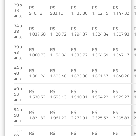
29 a
R$
R$
R$
R$
R$
33
910,18
983,10
1.135,86
1.162,15
1.147,32
1
anos
34 a
R$
R$
R$
R$
R$
38
1.037,60
1.120,72
1.294,87
1.324,84
1.307,93
1
anos
39 a
R$
R$
R$
R$
R$
43
1.068,73
1.154,34
1.333,72
1.364,59
1.347,17
1
anos
44 a
R$
R$
R$
R$
R$
48
1.301,24
1.405,48
1.623,88
1.661,47
1.640,26
1
anos
49 a
R$
R$
R$
R$
R$
53
1.530,52
1.653,13
1.910,01
1.954,22
1.929,27
1
anos
54 a
R$
R$
R$
R$
R$
58
1.821,32
1.967,22
2.272,91
2.325,52
2.295,83
2
anos
+ de
R$
R$
R$
R$
R$