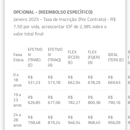
OPCIONAL - (REEMBOLSO ESPECÍFICO)
Janeiro 2025 - Taxa de Inscrição: (Por Contrato) - R$
7,50 por vida, acrescentar IOF de 2,38% sobre o
valor total final
EFETIVO
EFETIVO
FLEX
FLEX
Faixa
IV
IV
IDEAL
(FCER)
(FQER)
(
Etária
(TRWE)
(TRWQ)
(TERI) (E)
(E)
(A)
(
(E)
(A)
0 a
R$
R$
R$
R$
R$
18
531,23
573,78
662,94
678,29
669,63
anos
19 a
R$
R$
R$
R$
R$
23
626,85
677,06
782,27
800,38
790,16
anos
24 a
R$
R$
R$
R$
R$
28
758,48
819,24
946,54
968,45
956,09
anos