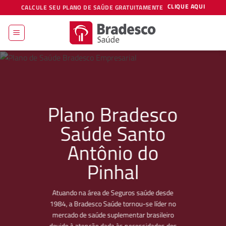
Skip
CLIQUE AQUI
CALCULE SEU PLANO DE SAÚDE GRATUITAMENTE
to
content
Plano Bradesco
Saúde Santo
Antônio do
Pinhal
Atuando na área de Seguros saúde desde
1984, a Bradesco Saúde tornou-se líder no
mercado de saúde suplementar brasileiro
devido à atenção dada às necessidades dos