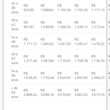
34 a
R$
R$
R$
R$
R$
38
933,85
1.008,64
1.165,39
1.192,35
1.177,13
1
anos
39 a
R$
R$
R$
R$
R$
43
961,87
1.038,90
1.200,35
1.228,12
1.212,44
1
anos
44 a
R$
R$
R$
R$
R$
48
1.171,13
1.264,92
1.461,50
1.495,31
1.476,22
1
anos
49 a
R$
R$
R$
R$
R$
53
1.377,48
1.487,80
1.719,02
1.758,78
1.736,33
1
anos
54 a
R$
R$
R$
R$
R$
58
1.639,20
1.770,48
2.045,63
2.092,95
2.066,23
2
anos
+ de
R$
R$
R$
R$
R$
59
2.868,44
3.098,16
3.579,65
3.662,45
3.615,70
3
anos