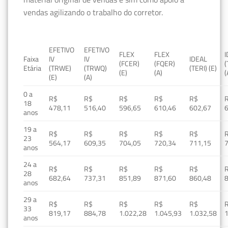
vendas agilizando o trabalho do corretor.
EFETIVO
EFETIVO
FLEX
FLEX
Faixa
IV
IV
IDEAL
(FCER)
(FQER)
(
Etária
(TRWE)
(TRWQ)
(TERI) (E)
(E)
(A)
(
(E)
(A)
0 a
R$
R$
R$
R$
R$
18
478,11
516,40
596,65
610,46
602,67
anos
19 a
R$
R$
R$
R$
R$
23
564,17
609,35
704,05
720,34
711,15
anos
24 a
R$
R$
R$
R$
R$
28
682,64
737,31
851,89
871,60
860,48
anos
29 a
R$
R$
R$
R$
R$
33
819,17
884,78
1.022,28
1.045,93
1.032,58
1
anos