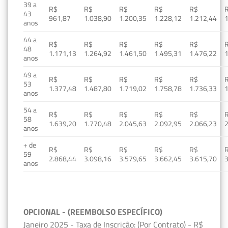
39 a
R$
R$
R$
R$
R$
43
961,87
1.038,90
1.200,35
1.228,12
1.212,44
1
anos
44 a
R$
R$
R$
R$
R$
48
1.171,13
1.264,92
1.461,50
1.495,31
1.476,22
1
anos
49 a
R$
R$
R$
R$
R$
53
1.377,48
1.487,80
1.719,02
1.758,78
1.736,33
1
anos
54 a
R$
R$
R$
R$
R$
58
1.639,20
1.770,48
2.045,63
2.092,95
2.066,23
2
anos
+ de
R$
R$
R$
R$
R$
59
2.868,44
3.098,16
3.579,65
3.662,45
3.615,70
3
anos
OPCIONAL - (REEMBOLSO ESPECÍFICO)
Janeiro 2025 - Taxa de Inscrição: (Por Contrato) - R$