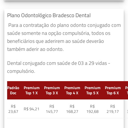
Plano Odontológico Bradesco Dental
Para a contratação do plano odonto conjugado com
saúde somente na opção compulsória, todos os
beneficiários que aderirem ao saúde deverão
também aderir ao odonto.
Dental conjugado com saúde de 03 a 29 vidas -
compulsório.
Padrão
Premium
Premium
Premium
Premium
Premium
P
Doc
Top 1 X
Top 3 X
Top 4 X
Top 5 X
Top 6 X
R$
R$
R$
R$
R$
R$ 94,21
23,67
145,77
168,27
192,68
219,17