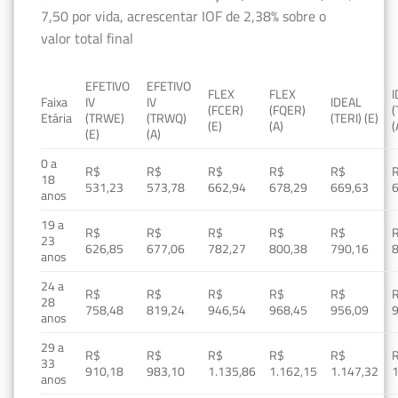
7,50 por vida, acrescentar IOF de 2,38% sobre o
valor total final
EFETIVO
EFETIVO
FLEX
FLEX
Faixa
IV
IV
IDEAL
(FCER)
(FQER)
(
Etária
(TRWE)
(TRWQ)
(TERI) (E)
(E)
(A)
(
(E)
(A)
0 a
R$
R$
R$
R$
R$
18
531,23
573,78
662,94
678,29
669,63
anos
19 a
R$
R$
R$
R$
R$
23
626,85
677,06
782,27
800,38
790,16
anos
24 a
R$
R$
R$
R$
R$
28
758,48
819,24
946,54
968,45
956,09
anos
29 a
R$
R$
R$
R$
R$
33
910,18
983,10
1.135,86
1.162,15
1.147,32
1
anos