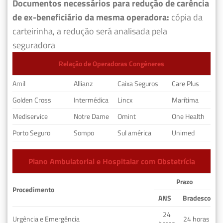
Documentos necessários para redução de carência
de ex-beneficiário da mesma operadora:
cópia da
carteirinha, a redução será analisada pela
seguradora
Relação de Operadoras Congêneres
Amil
Allianz
Caixa Seguros
Care Plus
Golden Cross
Intermédica
Lincx
Marítima
Mediservice
Notre Dame
Omint
One Health
Porto Seguro
Sompo
Sul américa
Unimed
Plano Ambulatorial e Hospitalar com Obstetrícia
Prazo
Procedimento
ANS
Bradesco
24
Urgência e Emergência
24 horas