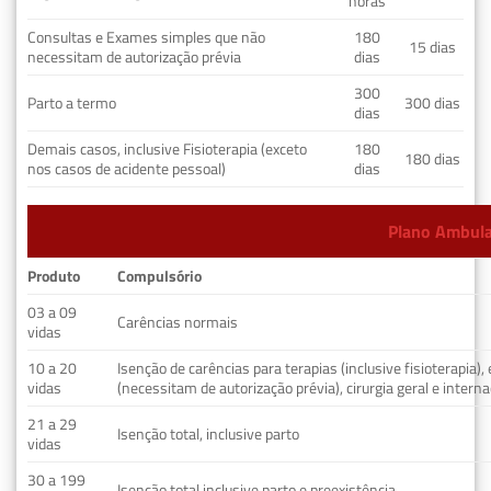
horas
Consultas e Exames simples que não
180
15 dias
necessitam de autorização prévia
dias
300
Parto a termo
300 dias
dias
Demais casos, inclusive Fisioterapia (exceto
180
180 dias
nos casos de acidente pessoal)
dias
Plano Ambulat
Produto
Compulsório
03 a 09
Carências normais
vidas
10 a 20
Isenção de carências para terapias (inclusive fisioterapia)
vidas
(necessitam de autorização prévia), cirurgia geral e interna
21 a 29
Isenção total, inclusive parto
vidas
30 a 199
Isenção total inclusive parto e preexistência