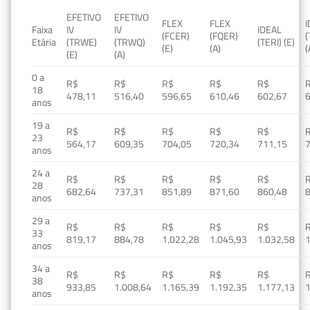
EFETIVO
EFETIVO
FLEX
FLEX
Faixa
IV
IV
IDEAL
(FCER)
(FQER)
(
Etária
(TRWE)
(TRWQ)
(TERI) (E)
(E)
(A)
(
(E)
(A)
0 a
R$
R$
R$
R$
R$
18
478,11
516,40
596,65
610,46
602,67
anos
19 a
R$
R$
R$
R$
R$
23
564,17
609,35
704,05
720,34
711,15
anos
24 a
R$
R$
R$
R$
R$
28
682,64
737,31
851,89
871,60
860,48
anos
29 a
R$
R$
R$
R$
R$
33
819,17
884,78
1.022,28
1.045,93
1.032,58
1
anos
34 a
R$
R$
R$
R$
R$
38
933,85
1.008,64
1.165,39
1.192,35
1.177,13
1
anos