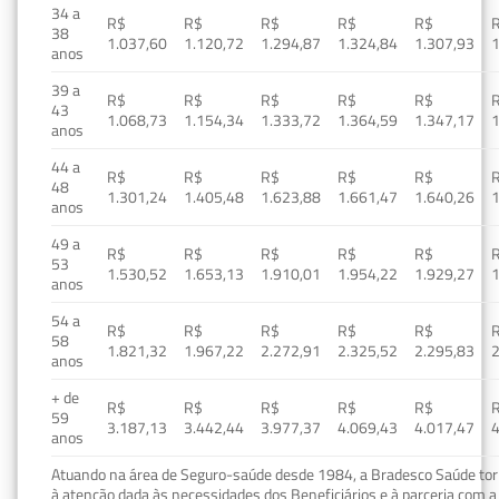
34 a
R$
R$
R$
R$
R$
38
1.037,60
1.120,72
1.294,87
1.324,84
1.307,93
1
anos
39 a
R$
R$
R$
R$
R$
43
1.068,73
1.154,34
1.333,72
1.364,59
1.347,17
1
anos
44 a
R$
R$
R$
R$
R$
48
1.301,24
1.405,48
1.623,88
1.661,47
1.640,26
1
anos
49 a
R$
R$
R$
R$
R$
53
1.530,52
1.653,13
1.910,01
1.954,22
1.929,27
1
anos
54 a
R$
R$
R$
R$
R$
58
1.821,32
1.967,22
2.272,91
2.325,52
2.295,83
2
anos
+ de
R$
R$
R$
R$
R$
59
3.187,13
3.442,44
3.977,37
4.069,43
4.017,47
4
anos
Atuando na área de Seguro-saúde desde 1984, a Bradesco Saúde torn
à atenção dada às necessidades dos Beneficiários e à parceria com a 