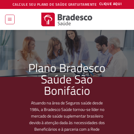
Skip
CLIQUE AQUI
CALCULE SEU PLANO DE SAÚDE GRATUITAMENTE
to
content
Plano Bradesco
Saúde São
Bonifácio
Atuando na área de Seguros saúde desde
1984, a Bradesco Saúde tornou-se líder no
mercado de saúde suplementar brasileiro
devido à atenção dada às necessidades dos
Beneficiários e à parceria com a Rede